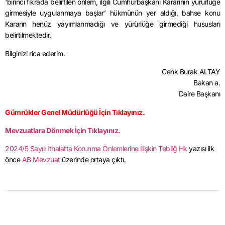
‘birinci fıkrada belirtilen önlem, ilgili Cumhurbaşkanı Kararının yürürlüğe
girmesiyle uygulanmaya başlar’ hükmünün yer aldığı, bahse konu
Kararın henüz yayımlanmadığı ve yürürlüğe girmediği hususları
belirtilmektedir.
Bilginizi rica ederim.
Cenk Burak ALTAY
Bakan a.
Daire Başkanı
Gümrükler Genel Müdürlüğü İçin Tıklayınız.
Mevzuatlara Dönmek İçin Tıklayınız.
2024/5 Sayılı İthalatta Korunma Önlemlerine İlişkin Tebliğ Hk
yazısı ilk
önce
AB Mevzuat
üzerinde ortaya çıktı.