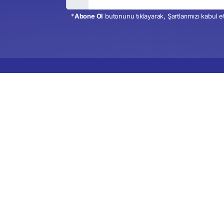
*
Abone Ol
butonunu tıklayarak, Şartlarımızı kabul 
al Sponsorluk
Sponsor Olmak İstiyorum
Mesleki S
Tanımları
esapları
Şubeler ve Temsilcilikler
Hakkımızd
netimi
Mesleki Satınalma Tanımları
Tüsayder 
r
Satınalma Meslek Ücret
Anketi
Kurumsal 