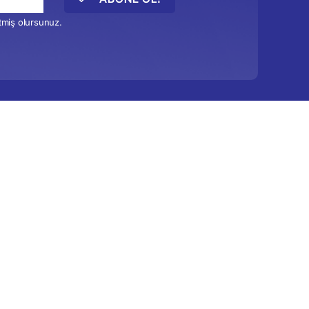
etmiş olursunuz.
İstanbul Outlet Park AVM
atınalma
Cumhuriyet Mah. D-100
Karayolu Sk. No:374/K2/D64-
a
69 TR-34500
Büyükçekmece/ İSTANBUL
Yönetim Kurulu
Sponsorlarımız
info[@]tusayder.org