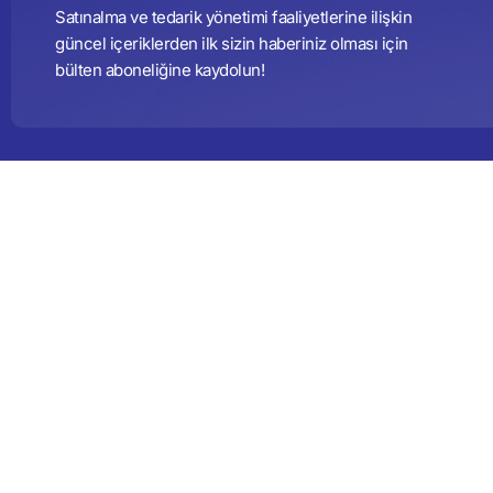
Satınalma ve tedarik yönetimi faaliyetlerine ilişkin
güncel içeriklerden ilk sizin haberiniz olması için
bülten aboneliğine kaydolun!
Kurums
Banka H
Etik Yö
Anketle
İletişim