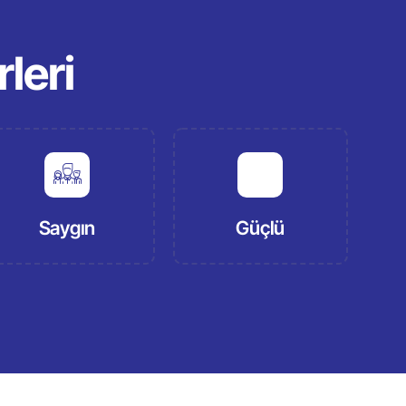
leri
Saygın
Güçlü