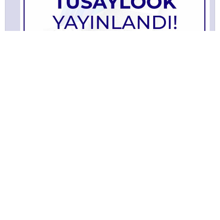
TÜSAYLOOK 2021 Ağustos
Bülltenimize Abone Olun!
Satınalma ve tedarik yönetimi faaliyetlerine ilişkin güncel
içeriklerden ilk sizin haberiniz olması için bülten aboneliğine