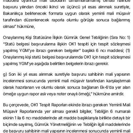
maddesi uyarınca mali tabloların tamamlanamamış olması halinde
başvuru yılından önceki ikinci ve üçüncü yıl esas alınmak suretiyle,
Bakanlıkça belirlenecek formata uygun olarak yeminli mali müşavir
tarafından düzenlenecek raporla olumlu görüşle sonuca bağlanmış
olması” hükmüne,
Onaylanmış Kişi Statüsüne İlişkin Gümrük Genel Tebliğinin (Sıra No: 1)
“Statü belgesi başvurularına ilişkin OK1 tespiti için tespit sözleşmesi
yapılmış YGM’ye ibrazı gereken belgeler” başlıklı 6 ncı maddesi; (1)
Onaylanmış kişi statü belgesi başvurularında OK1 için tespit sözleşmesi
yapılmış YGM’ye aşağıda belirtilen belgelerin ibrazı gerekir.
g) Son iki yıl esas alınmak suretiyle başvuru sahibinin mali yapısının
incelenmesi sonucunda yeminli mali müşavir tarafından karşılaştırmalı
olarak hazırlanan ve olumlu olarak sonuca bağlanan Ek-6’da yer alan
örneğe uygun rapor aslı veya noter onaylı örneği,” hükmüne amirdir.
Bu çerçevede, OK1 Tespit Raporları ekinde ibrazı gereken Yeminli Mali
Müşavir Raporlarında yer alması gerekli bilgiler, Tebliğin 6 numaralı
ekinin 1 ila 6 ncı maddelerinde alt madde başlıklarıyla birlikte detaylı bir
biçimde sayılmış, Gümrük Yönetmeliğinin ve Tebliğin ilgili maddelerinde
de başvuru sahibinin mali yapısının incelenmesi sonucunda yeminli mali