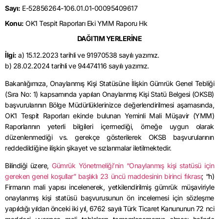
Sayı:
E-52856264-106.01.01-00095409617
Konu:
OK1 Tespit Raporları Eki YMM Raporu Hk
DAĞITIM YERLERİNE
İlgi:
a) 15.12.2023 tarihli ve 91970538 sayılı yazımız.
b) 28.02.2024 tarihli ve 94474116 sayılı yazımız.
Bakanlığımıza, Onaylanmış Kişi Statüsüne İlişkin Gümrük Genel Tebliği
(Sıra No: 1) kapsamında yapılan Onaylanmış Kişi Statü Belgesi (OKSB)
başvurularının Bölge Müdürlüklerinizce değerlendirilmesi aşamasında,
OK1 Tespit Raporları ekinde bulunan Yeminli Mali Müşavir (YMM)
Raporlarının yeterli bilgileri içermediği, örneğe uygun olarak
düzenlenmediği vs. gerekçe gösterilerek OKSB başvurularının
reddedildiğine ilişkin şikayet ve sızlanmalar iletilmektedir.
Bilindiği üzere,
Gümrük Yönetmeliği’nin “Onaylanmış kişi statüsü için
gereken genel koşullar” başlıklı 23 üncü maddesinin birinci fıkrası
; “h)
Firmanın mali yapısı incelenerek, yetkilendirilmiş gümrük müşaviriyle
onaylanmış kişi statüsü başvurusunun ön incelemesi için sözleşme
yapıldığı yıldan önceki iki yıl, 6762 sayılı Türk Ticaret Kanununun 72 nci