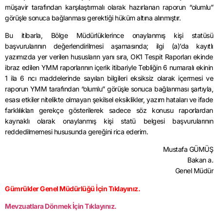
müşavir tarafından karşılaştırmalı olarak hazırlanan raporun “olumlu”
görüşle sonuca bağlanması gerektiği hüküm altına alınmıştır.
Bu itibarla, Bölge Müdürlüklerince onaylanmış kişi statüsü
başvurularının değerlendirilmesi aşamasında; ilgi (a)’da kayıtlı
yazımızda yer verilen hususların yanı sıra, OK1 Tespit Raporları ekinde
ibraz edilen YMM raporlarının içerik itibariyle Tebliğin 6 numaralı ekinin
1 ila 6 ncı maddelerinde sayılan bilgileri eksiksiz olarak içermesi ve
raporun YMM tarafından “olumlu” görüşle sonuca bağlanması şartıyla,
esası etkiler nitelikte olmayan şekilsel eksiklikler, yazım hataları ve ifade
farklılıkları gerekçe gösterilerek sadece söz konusu raporlardan
kaynaklı olarak onaylanmış kişi statü belgesi başvurularının
reddedilmemesi hususunda gereğini rica ederim.
Mustafa GÜMÜŞ
Bakan a.
Genel Müdür
Gümrükler Genel Müdürlüğü İçin Tıklayınız.
Mevzuatlara Dönmek İçin Tıklayınız.