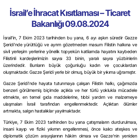
İsrail’e İhracat Kısıtlaması – Ticaret
Bakanlığı 09.08.2024
İsrail’in, 7 Ekim 2023 tarihinden bu yana, 6 ayı aşkın süredir Gazze
Şeridi’nde yürüttüğü ve ayrım gözetmeden masum Filistin halkına ve
sivil yerleşim yerlerine yönelik topyekün katliamda hayatını kaybeden
Filistinli kardeşlerimizin sayısı 33 binin, yaralı sayısı yüzbinlerin
üzerindedir. Bunların büyük çoğunluğu kadın ve çocuklardan
oluşmaktadır. Gazze Şeridi yerle bir olmuş, büyük bir yıkıma uğramıştır.
Gazze Şeridi’nde hayata tutunmaya çalışan Filistin halkı, çağımızda
benzeri görülmemiş biçimde açlıkla ve her türlü yoklukla mücadele
etmekte, en temel gıda maddelerine, tıbbi yardım ve malzemeye
ulaşmaları İsrail tarafından engellenmektedir. Açlıktan ölümler
artmakta, salgın hastalıklar yayılmaktadır.
Türkiye, 7 Ekim 2023 tarihinden bu yana çatışmaların durdurulması,
insani kayıp ve fiziki yıkımın engellenmesi, önce kalıcı ateşkes ve
diplomatik çözüm arayışlarının hâkim olması ve Gazze’nin yeniden