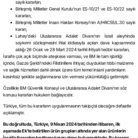
sayılı kararları,
Birleşmiş Milletler Genel Kurulu’nun ES-10/21 ve ES-10/22 sayılı
kararları,
Birleşmiş Milletler İnsan Hakları Konseyi’nin A/HRC55/L.30 sayılı
kararı,
Lahey’deki Uluslararası Adalet Divanı’nın İsrail aleyhinde
soykırım sözleşmesini ihlal iddiasıyla açılan dava kapsamında
aldığı 26 Ocak ve 28 Mart 2024 tarihli ihtiyati tedbir kararları,
İsrail’e çok açık biçimde ateşkese varması, ve BM ile tam işbirliği
içinde, Gazze Şeridi’ndeki Filistinlilere ihtiyaç duydukları tıbbi malzeme
ve sağlık hizmetleri dahil olmak üzere tüm temel insani yardımların
kesintisiz şekilde sağlanmasına izin vermesi yükümlülüğü getirmiştir.
Özellikle BM Güvenlik Konseyi ve Uluslararası Adalet Divanı’nın söz
konusu kararları hukuken bağlayıcıdır.
Türkiye, tüm bu kararların uygulanmasının takipçisi olacağını defaatle
açıklamıştır.
Bu doğrultuda, Türkiye, 9 Nisan 2024 tarihinden itibaren, ilk
aşamada Ek’te belirtilen ürün grupları altında yer alan ürünlerin
İsrail’e ihracatını kısıtlama kararı almış bulunmaktadır. Bu kararın