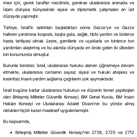
imarı için, gerek taraflar nezdinde, gerekse uluslararası arenada ve
İslam dünyası bünyesinde siyasi ve diplomatik çalışmaları en üst
düzeyde yapmıştır.
Türkiye, İsrail’in saldırıları başladıktan sonra Gazze’ye ve Gazze
halkının yardımına koşarak, başta gıda, sağlık, tıbbi yardım ve binlerce
hasta tahliyesi olmak üzere, gemilerle ve uçaklarla on binlerce ton
yardımları ulaştırmış ve bu alanda dünyada en önde gelen iki ülkeden
biri konumunda olmuştur.
Bununla beraber, İsrail, uluslararası hukuku alenen çiğnemeye devam
etmekte, uluslararası camianın sayısız siyasi ve hukuki ateşkes ve
kesintisiz insani yardım sağlama çağrılarını yok saymaktadır.
İsrail bugüne kadar uluslararası hukukun ve düzenin temel yapıtaşları
olan Birleşmiş Milletler Güvenlik Konseyi, BM Genel Kurulu, BM İnsan
Hakları Konseyi ve Uluslararası Adalet Divanı’nın bu yönde almış
oldukları hiçbir kararı maalesef uygulamamıştır.
Bu kapsamda,
Birleşmiş Milletler Güvenlik Konseyi’nin 2728, 2720 ve 2712