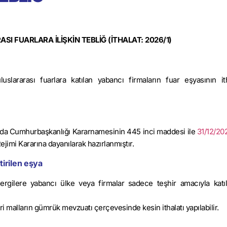
I FUARLARA İLİŞKİN TEBLİĞ (İTHALAT: 2026/1)
lararası fuarlara katılan yabancı firmaların fuar eşyasının ith
kında Cumhurbaş­kanlığı Kararnamesinin 445 inci maddesi ile
31/12/202
ejimi Kararına dayanılarak hazırlanmıştır.
tirilen eşya
gilere yabancı ülke veya firmalar sadece teşhir amacıyla katılab
ri malların gümrük mevzuatı çerçevesinde kesin ithalatı yapılabilir.