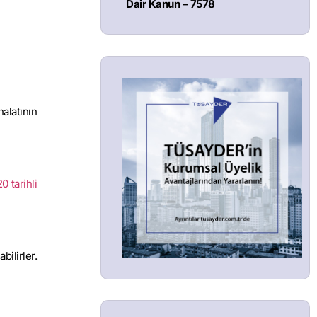
Dair Kanun – 7578
alatının
0 tarihli
ilirler.