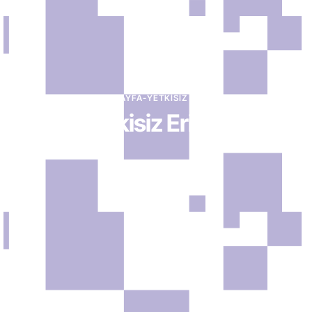
ANA SAYFA
-
YETKISIZ ERIŞIM
Yetkisiz Erişim