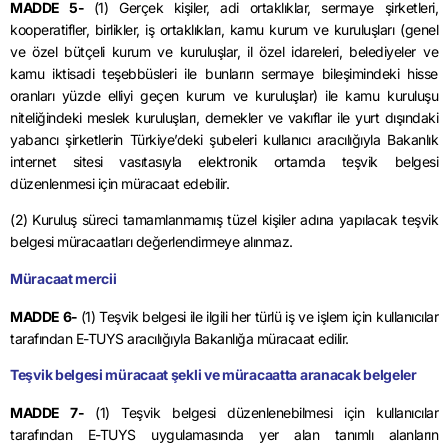
MADDE 5-
(1) Gerçek kişiler, adi ortaklıklar, sermaye şirketleri,
kooperatifler, birlikler, iş ortaklıkları, kamu kurum ve kuruluşları (genel
ve özel bütçeli kurum ve kuruluşlar, il özel idareleri, belediyeler ve
kamu iktisadi teşebbüsleri ile bunların sermaye bileşimindeki hisse
oranları yüzde elliyi geçen kurum ve kuruluşlar) ile kamu kuruluşu
niteliğindeki meslek kuruluşları, dernekler ve vakıflar ile yurt dışındaki
yabancı şirketlerin Türkiye’deki şubeleri kullanıcı aracılığıyla Bakanlık
internet sitesi vasıtasıyla elektronik ortamda teşvik belgesi
düzenlenmesi için müracaat edebilir.
(2) Kuruluş süreci tamamlanmamış tüzel kişiler adına yapılacak teşvik
belgesi müracaatları değerlendirmeye alınmaz.
Müracaat mercii
MADDE 6-
(1) Teşvik belgesi ile ilgili her türlü iş ve işlem için kullanıcılar
tarafından E-TUYS aracılığıyla Bakanlığa müracaat edilir.
Teşvik belgesi müracaat şekli ve müracaatta aranacak belgeler
MADDE 7-
(1) Teşvik belgesi düzenlenebilmesi için kullanıcılar
tarafından E-TUYS uygulamasında yer alan tanımlı alanların