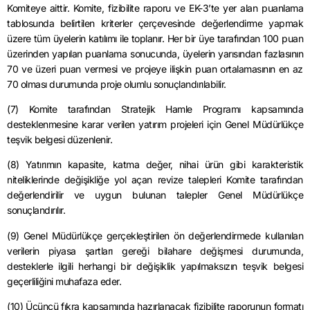
Komiteye aittir. Komite, fizibilite raporu ve EK-3’te yer alan puanlama
tablosunda belirtilen kriterler çerçevesinde değerlendirme yapmak
üzere tüm üyelerin katılımı ile toplanır. Her bir üye tarafından 100 puan
üzerinden yapılan puanlama sonucunda, üyelerin yarısından fazlasının
70 ve üzeri puan vermesi ve projeye ilişkin puan ortalamasının en az
70 olması durumunda proje olumlu sonuçlandırılabilir.
(7) Komite tarafından Stratejik Hamle Programı kapsamında
desteklenmesine karar verilen yatırım projeleri için Genel Müdürlükçe
teşvik belgesi düzenlenir.
(8) Yatırımın kapasite, katma değer, nihai ürün gibi karakteristik
niteliklerinde değişikliğe yol açan revize talepleri Komite tarafından
değerlendirilir ve uygun bulunan talepler Genel Müdürlükçe
sonuçlandırılır.
(9) Genel Müdürlükçe gerçekleştirilen ön değerlendirmede kullanılan
verilerin piyasa şartları gereği bilahare değişmesi durumunda,
desteklerle ilgili herhangi bir değişiklik yapılmaksızın teşvik belgesi
geçerliliğini muhafaza eder.
(10) Üçüncü fıkra kapsamında hazırlanacak fizibilite raporunun formatı