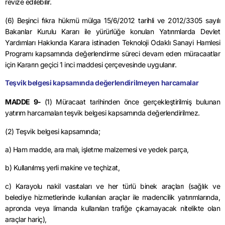
revize edilebilir.
(6) Beşinci fıkra hükmü mülga 15/6/2012 tarihli ve 2012/3305 sayılı
Bakanlar Kurulu Kararı ile yürürlüğe konulan Yatırımlarda Devlet
Yardımları Hakkında Karara istinaden Teknoloji Odaklı Sanayi Hamlesi
Programı kapsamında değerlendirme süreci devam eden müracaatlar
için Kararın geçici 1 inci maddesi çerçevesinde uygulanır.
Teşvik belgesi kapsamında değerlendirilmeyen harcamalar
MADDE 9-
(1) Müracaat tarihinden önce gerçekleştirilmiş bulunan
yatırım harcamaları teşvik belgesi kapsamında değerlendirilmez.
(2) Teşvik belgesi kapsamında;
a) Ham madde, ara malı, işletme malzemesi ve yedek parça,
b) Kullanılmış yerli makine ve teçhizat,
c) Karayolu nakil vasıtaları ve her türlü binek araçları (sağlık ve
belediye hizmetlerinde kullanılan araçlar ile madencilik yatırımlarında,
apronda veya limanda kullanılan trafiğe çıkamayacak nitelikte olan
araçlar hariç),