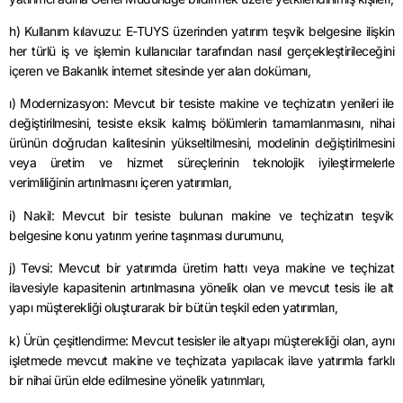
h) Kullanım kılavuzu: E-TUYS üzerinden yatırım teşvik belgesine ilişkin
her türlü iş ve işlemin kullanıcılar tarafından nasıl gerçekleştirileceğini
içeren ve Bakanlık internet sitesinde yer alan dokümanı,
ı) Modernizasyon: Mevcut bir tesiste makine ve teçhizatın yenileri ile
değiştirilmesini, tesiste eksik kalmış bölümlerin tamamlanmasını, nihai
ürünün doğrudan kalitesinin yükseltilmesini, modelinin değiştirilmesini
veya üretim ve hizmet süreçlerinin teknolojik iyileştirmelerle
verimliliğinin artırılmasını içeren yatırımları,
i) Nakil: Mevcut bir tesiste bulunan makine ve teçhizatın teşvik
belgesine konu yatırım yerine taşınması durumunu,
j) Tevsi: Mevcut bir yatırımda üretim hattı veya makine ve teçhizat
ilavesiyle kapasitenin artırılmasına yönelik olan ve mevcut tesis ile alt
yapı müşterekliği oluşturarak bir bütün teşkil eden yatırımları,
k) Ürün çeşitlendirme: Mevcut tesisler ile altyapı müşterekliği olan, aynı
işletmede mevcut makine ve teçhizata yapılacak ilave yatırımla farklı
bir nihai ürün elde edilmesine yönelik yatırımları,