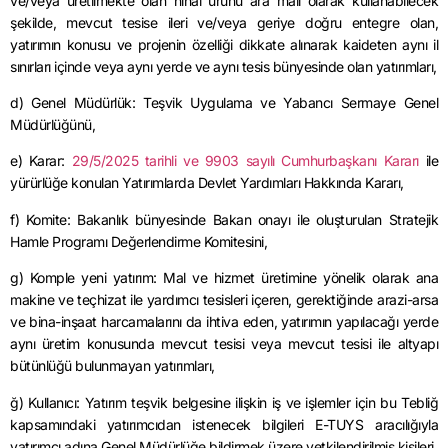
ve/veya üretilmekte olan nihai ürünü ara malı olarak kullanabilecek
şekilde, mevcut tesise ileri ve/veya geriye doğru entegre olan,
yatırımın konusu ve projenin özelliği dikkate alınarak kaideten aynı il
sınırları içinde veya aynı yerde ve aynı tesis bünyesinde olan yatırımları,
d) Genel Müdürlük: Teşvik Uygulama ve Yabancı Sermaye Genel
Müdürlüğünü,
e) Karar:
29/5/2025 tarihli ve 9903 sayılı Cumhurbaşkanı Kararı
ile
yürürlüğe konulan Yatırımlarda Devlet Yardımları Hakkında Kararı,
f) Komite: Bakanlık bünyesinde Bakan onayı ile oluşturulan Stratejik
Hamle Programı Değerlendirme Komitesini,
g) Komple yeni yatırım: Mal ve hizmet üretimine yönelik olarak ana
makine ve teçhizat ile yardımcı tesisleri içeren, gerektiğinde arazi-arsa
ve bina-inşaat harcamalarını da ihtiva eden, yatırımın yapılacağı yerde
aynı üretim konusunda mevcut tesisi veya mevcut tesisi ile altyapı
bütünlüğü bulunmayan yatırımları,
ğ) Kullanıcı: Yatırım teşvik belgesine ilişkin iş ve işlemler için bu Tebliğ
kapsamındaki yatırımcıdan istenecek bilgileri E-TUYS aracılığıyla
yatırımcı adına Genel Müdürlüğe bildirmek üzere yetkilendirilmiş kişileri,