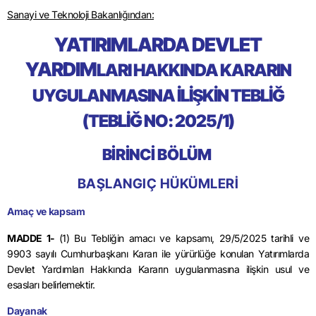
Sanayi ve Teknoloji Bakanlığından:
YATIRIMLARDA DEVLET
YARDIM
LARI HAKKINDA KARARIN
UYGULANMASINA İLİŞKİN TEBLİĞ
(TEBLİĞ NO: 2025/1)
BİRİNCİ BÖLÜM
BAŞLANGIÇ HÜKÜMLERİ
Amaç ve kapsam
MADDE 1-
(1) Bu Tebliğin amacı ve kapsamı, 29/5/2025 tarihli ve
9903 sayılı Cumhurbaşkanı Kararı ile yürürlüğe konulan Yatırımlarda
Devlet Yardımları Hakkında Kararın uygulanmasına ilişkin usul ve
esasları belirlemektir.
Dayanak