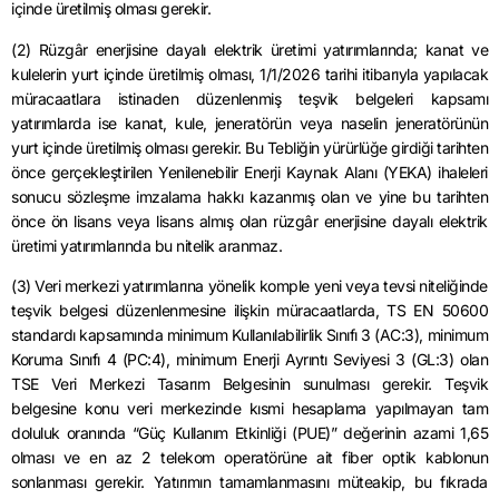
içinde üretilmiş olması gerekir.
(2) Rüzgâr enerjisine dayalı elektrik üretimi yatırımlarında; kanat ve
kulelerin yurt içinde üretilmiş olması, 1/1/2026 tarihi itibarıyla yapılacak
müracaatlara istinaden düzenlenmiş teşvik belgeleri kapsamı
yatırımlarda ise kanat, kule, jeneratörün veya naselin jeneratörünün
yurt içinde üretilmiş olması gerekir. Bu Tebliğin yürürlüğe girdiği tarihten
önce gerçekleştirilen Yenilenebilir Enerji Kaynak Alanı (YEKA) ihaleleri
sonucu sözleşme imzalama hakkı kazanmış olan ve yine bu tarihten
önce ön lisans veya lisans almış olan rüzgâr enerjisine dayalı elektrik
üretimi yatırımlarında bu nitelik aranmaz.
(3) Veri merkezi yatırımlarına yönelik komple yeni veya tevsi niteliğinde
teşvik belgesi düzenlenmesine ilişkin müracaatlarda, TS EN 50600
standardı kapsamında minimum Kullanılabilirlik Sınıfı 3 (AC:3), minimum
Koruma Sınıfı 4 (PC:4), minimum Enerji Ayrıntı Seviyesi 3 (GL:3) olan
TSE Veri Merkezi Tasarım Belgesinin sunulması gerekir. Teşvik
belgesine konu veri merkezinde kısmi hesaplama yapılmayan tam
doluluk oranında “Güç Kullanım Etkinliği (PUE)” değerinin azami 1,65
olması ve en az 2 telekom operatörüne ait fiber optik kablonun
sonlanması gerekir. Yatırımın tamamlanmasını müteakip, bu fıkrada