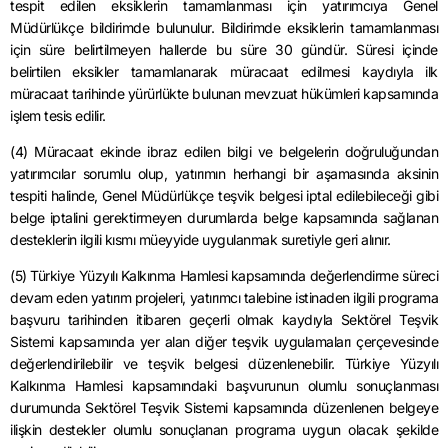
tespit edilen eksiklerin tamamlanması için yatırımcıya Genel
Müdürlükçe bildirimde bulunulur. Bildirimde eksiklerin tamamlanması
için süre belirtilmeyen hallerde bu süre 30 gündür. Süresi içinde
belirtilen eksikler tamamlanarak müracaat edilmesi kaydıyla ilk
müracaat tarihinde yürürlükte bulunan mevzuat hükümleri kapsamında
işlem tesis edilir.
(4) Müracaat ekinde ibraz edilen bilgi ve belgelerin doğruluğundan
yatırımcılar sorumlu olup, yatırımın herhangi bir aşamasında aksinin
tespiti halinde, Genel Müdürlükçe teşvik belgesi iptal edilebileceği gibi
belge iptalini gerektirmeyen durumlarda belge kapsamında sağlanan
desteklerin ilgili kısmı müeyyide uygulanmak suretiyle geri alınır.
(5) Türkiye Yüzyılı Kalkınma Hamlesi kapsamında değerlendirme süreci
devam eden yatırım projeleri, yatırımcı talebine istinaden ilgili programa
başvuru tarihinden itibaren geçerli olmak kaydıyla Sektörel Teşvik
Sistemi kapsamında yer alan diğer teşvik uygulamaları çerçevesinde
değerlendirilebilir ve teşvik belgesi düzenlenebilir. Türkiye Yüzyılı
Kalkınma Hamlesi kapsamındaki başvurunun olumlu sonuçlanması
durumunda Sektörel Teşvik Sistemi kapsamında düzenlenen belgeye
ilişkin destekler olumlu sonuçlanan programa uygun olacak şekilde