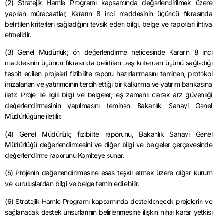
(2) Stratejik Hamle Programı kapsamında değerlendirilmek üzere
yapılan müracaatlar, Kararın 8 inci maddesinin üçüncü fıkrasında
belirtilen kriterleri sağladığını tevsik eden bilgi, belge ve raporları ihtiva
etmelidir.
(3) Genel Müdürlük; ön değerlendirme neticesinde Kararın 8 inci
maddesinin üçüncü fıkrasında belirtilen beş kriterden üçünü sağladığı
tespit edilen projeleri fizibilite raporu hazırlanmasını teminen, protokol
imzalanan ve yatırımcının tercih ettiği bir kalkınma ve yatırım bankasına
iletir. Proje ile ilgili bilgi ve belgeler, eş zamanlı olarak arz güvenliği
değerlendirmesinin yapılmasını teminen Bakanlık Sanayi Genel
Müdürlüğüne iletilir.
(4) Genel Müdürlük; fizibilite raporunu, Bakanlık Sanayi Genel
Müdürlüğü değerlendirmesini ve diğer bilgi ve belgeler çerçevesinde
değerlendirme raporunu Komiteye sunar.
(5) Projenin değerlendirilmesine esas teşkil etmek üzere diğer kurum
ve kuruluşlardan bilgi ve belge temin edilebilir.
(6) Stratejik Hamle Programı kapsamında desteklenecek projelerin ve
sağlanacak destek unsurlarının belirlenmesine ilişkin nihai karar yetkisi