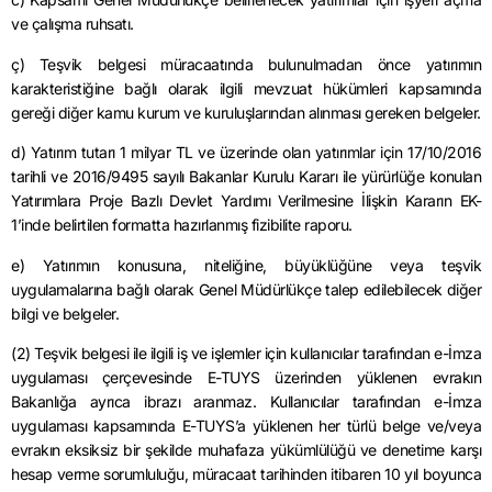
ve çalışma ruhsatı.
ç) Teşvik belgesi müracaatında bulunulmadan önce yatırımın
karakteristiğine bağlı olarak ilgili mevzuat hükümleri kapsamında
gereği diğer kamu kurum ve kuruluşlarından alınması gereken belgeler.
d) Yatırım tutarı 1 milyar TL ve üzerinde olan yatırımlar için 17/10/2016
tarihli ve 2016/9495 sayılı Bakanlar Kurulu Kararı ile yürürlüğe konulan
Yatırımlara Proje Bazlı Devlet Yardımı Verilmesine İlişkin Kararın EK-
1’inde belirtilen formatta hazırlanmış fizibilite raporu.
e) Yatırımın konusuna, niteliğine, büyüklüğüne veya teşvik
uygulamalarına bağlı olarak Genel Müdürlükçe talep edilebilecek diğer
bilgi ve belgeler.
(2) Teşvik belgesi ile ilgili iş ve işlemler için kullanıcılar tarafından e-İmza
uygulaması çerçevesinde E-TUYS üzerinden yüklenen evrakın
Bakanlığa ayrıca ibrazı aranmaz. Kullanıcılar tarafından e-İmza
uygulaması kapsamında E-TUYS’a yüklenen her türlü belge ve/veya
evrakın eksiksiz bir şekilde muhafaza yükümlülüğü ve denetime karşı
hesap verme sorumluluğu, müracaat tarihinden itibaren 10 yıl boyunca