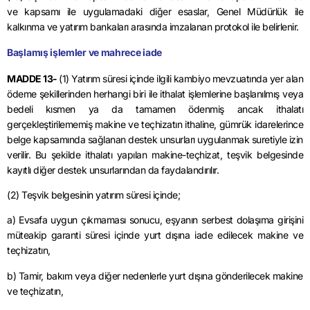
ve kapsamı ile uygulamadaki diğer esaslar, Genel Müdürlük ile
kalkınma ve yatırım bankaları arasında imzalanan protokol ile belirlenir.
Başlamış işlemler ve mahrece iade
MADDE 13-
(1) Yatırım süresi içinde ilgili kambiyo mevzuatında yer alan
ödeme şekillerinden herhangi biri ile ithalat işlemlerine başlanılmış veya
bedeli kısmen ya da tamamen ödenmiş ancak ithalatı
gerçekleştirilememiş makine ve teçhizatın ithaline, gümrük idarelerince
belge kapsamında sağlanan destek unsurları uygulanmak suretiyle izin
verilir. Bu şekilde ithalatı yapılan makine-teçhizat, teşvik belgesinde
kayıtlı diğer destek unsurlarından da faydalandırılır.
(2) Teşvik belgesinin yatırım süresi içinde;
a) Evsafa uygun çıkmaması sonucu, eşyanın serbest dolaşıma girişini
müteakip garanti süresi içinde yurt dışına iade edilecek makine ve
teçhizatın,
b) Tamir, bakım veya diğer nedenlerle yurt dışına gönderilecek makine
ve teçhizatın,