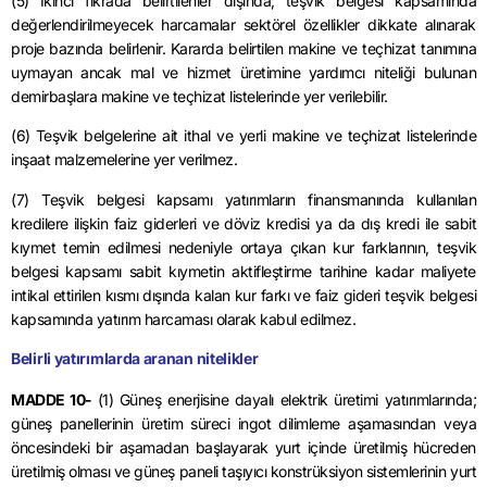
(5) İkinci fıkrada belirtilenler dışında, teşvik belgesi kapsamında
değerlendirilmeyecek harcamalar sektörel özellikler dikkate alınarak
proje bazında belirlenir. Kararda belirtilen makine ve teçhizat tanımına
uymayan ancak mal ve hizmet üretimine yardımcı niteliği bulunan
demirbaşlara makine ve teçhizat listelerinde yer verilebilir.
(6) Teşvik belgelerine ait ithal ve yerli makine ve teçhizat listelerinde
inşaat malzemelerine yer verilmez.
(7) Teşvik belgesi kapsamı yatırımların finansmanında kullanılan
kredilere ilişkin faiz giderleri ve döviz kredisi ya da dış kredi ile sabit
kıymet temin edilmesi nedeniyle ortaya çıkan kur farklarının, teşvik
belgesi kapsamı sabit kıymetin aktifleştirme tarihine kadar maliyete
intikal ettirilen kısmı dışında kalan kur farkı ve faiz gideri teşvik belgesi
kapsamında yatırım harcaması olarak kabul edilmez.
Belirli yatırımlarda aranan nitelikler
MADDE 10-
(1) Güneş enerjisine dayalı elektrik üretimi yatırımlarında;
güneş panellerinin üretim süreci ingot dilimleme aşamasından veya
öncesindeki bir aşamadan başlayarak yurt içinde üretilmiş hücreden
üretilmiş olması ve güneş paneli taşıyıcı konstrüksiyon sistemlerinin yurt