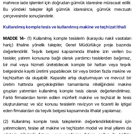
mahrece iade işlemleri için doğrudan gümrük idaresine müracaat edilir.
Bu yöndeki talepler ilgili gümrük idaresince, gümrük mevzuatı
çerçevesinde sonuçlandırılır.
Kullanılmış komple tesis ve kullanılmış makine ve teçhizat ithali
MADDE 14-
(1) Kullanılmış komple tesislerin (karayolu nakil vasıtaları
hariç) ithaline yönelik talepler, Genel Müdürlükçe proje bazında
değerlendirilir. Teşvik belgesi kapsamında ithaline izin verilen bu
tesisler, yatırım konusuna bağlı olarak yardımcı tesislerden bağımsız,
bir mal veya hizmeti üretebilecek komple bir hattan veya teşvik
belgesinde kayıtlı üretimi yapabilecek bir veya birden fazla makine ve
teçhizattan da oluşabilir. Kapasite artışı oluşturmayan ve mevcut bir
üretim hattında gerçekleştirilen tamamlama niteliğindeki makine
grupları yatırımları kullanılmış komple tesis olarak değerlendirilmez.
Farklı firmalardan temin edilen münferit makine ve teçhizat ile tesis
oluşturulamaz ve söz konusu tesislerin revizyon ve ticareti ile iştigal
eden firmalardan da teşvik belgesi kapsamında ithalat yapılamaz.
(2) Kullanılmış komple tesis taleplerinin değerlendirilebilmesi için
yatırımcıların, tesise ait makine ve teçhizatın model ve imal yıllarını da