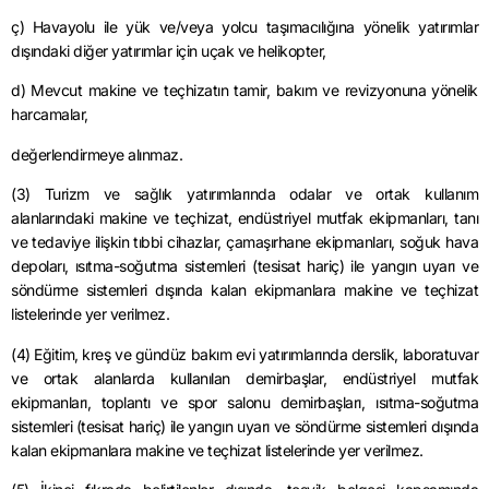
ç) Havayolu ile yük ve/veya yolcu taşımacılığına yönelik yatırımlar
dışındaki diğer yatırımlar için uçak ve helikopter,
d) Mevcut makine ve teçhizatın tamir, bakım ve revizyonuna yönelik
harcamalar,
değerlendirmeye alınmaz.
(3) Turizm ve sağlık yatırımlarında odalar ve ortak kullanım
alanlarındaki makine ve teçhizat, endüstriyel mutfak ekipmanları, tanı
ve tedaviye ilişkin tıbbi cihazlar, çamaşırhane ekipmanları, soğuk hava
depoları, ısıtma-soğutma sistemleri (tesisat hariç) ile yangın uyarı ve
söndürme sistemleri dışında kalan ekipmanlara makine ve teçhizat
listelerinde yer verilmez.
(4) Eğitim, kreş ve gündüz bakım evi yatırımlarında derslik, laboratuvar
ve ortak alanlarda kullanılan demirbaşlar, endüstriyel mutfak
ekipmanları, toplantı ve spor salonu demirbaşları, ısıtma-soğutma
sistemleri (tesisat hariç) ile yangın uyarı ve söndürme sistemleri dışında
kalan ekipmanlara makine ve teçhizat listelerinde yer verilmez.