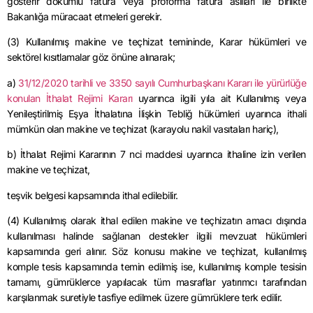
gösterir dökümlü fatura veya proforma fatura asılları ile birlikte
Bakanlığa müracaat etmeleri gerekir.
(3) Kullanılmış makine ve teçhizat temininde, Karar hükümleri ve
sektörel kısıtlamalar göz önüne alınarak;
a)
31/12/2020 tarihli ve 3350 sayılı Cumhurbaşkanı Kararı
ile yürürlüğe
konulan İthalat Rejimi Kararı
uyarınca ilgili yıla ait Kullanılmış veya
Yenileştirilmiş Eşya İthalatına İlişkin Tebliğ hükümleri uyarınca ithali
mümkün olan makine ve teçhizat (karayolu nakil vasıtaları hariç),
b) İthalat Rejimi Kararının 7 nci maddesi uyarınca ithaline izin verilen
makine ve teçhizat,
teşvik belgesi kapsamında ithal edilebilir.
(4) Kullanılmış olarak ithal edilen makine ve teçhizatın amacı dışında
kullanılması halinde sağlanan destekler ilgili mevzuat hükümleri
kapsamında geri alınır. Söz konusu makine ve teçhizat, kullanılmış
komple tesis kapsamında temin edilmiş ise, kullanılmış komple tesisin
tamamı, gümrüklerce yapılacak tüm masraflar yatırımcı tarafından
karşılanmak suretiyle tasfiye edilmek üzere gümrüklere terk edilir.