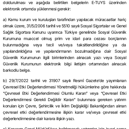
doldurulması ve aşağıda belirtilen belgelerin E-TUYS üzerinden
elektronik ortamda yüklenmesi gerekir:
a) Kamu kurum ve kuruluşları tarafından yapılacak müracaatlar hariç
olmak üzere, 31/5/2006 tarihli ve 5510 sayılı Sosyal Sigortalar ve Genel
Sağlık Sigortası Kanunu uyarınca Türkiye genelinde Sosyal Güvenlik
Kurumuna muaccel olmuş prim ve idari para cezası borçlarının
bulunmadığına veya tecil ve/veya taksitlendirildiğine ya da
yapılandırıldığına ve yapılandırmanın bozulmadığına dair Sosyal
Güvenlik Kurumunun ilgili birimlerinden alınacak yazı veya Sosyal
Güvenlik Kurumunun elektronik bilgi iletişim ortamından alınacak
barkodlu belge.
b) 29/7/2022 tarihli ve 31907 sayılı Resmî Gazete’de yayımlanan
Çevresel Etki Değerlendirmesi Yönetmeliği hükümlerine göre hakkında
“Çevresel Etki Değerlendirmesi Olumlu Kararı” veya “Çevresel Etki
Değerlendirmesi Gerekli Değildir Kararı” bulunması gereken yatırım
konuları için Çevre, Şehircilik ve İklim Değişikliği Bakanlığından alınan
çevresel etki değerlendirmesine ilişkin karar ve/veya çevresel etki
değerlendirmesine dair karara ilişkin yazı.
c) Kapsamı Genel Müdürlükçe belirlenecek yatırımlar için işyeri açma