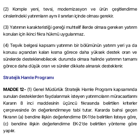
(2) Komple yeni, tevsi, modernizasyon ve ürün çeşitlendirme
cinslerindeki yatırımların aynı il sınırları içinde olması gerekir.
(3) Yatırımın karakteristiği gereği muhtelif illerde olması gereken yatırım
konuları için ikinci fıkra hükmü uygulanmaz.
(4) Teşvik belgesi kapsamı yatırımın bir bölümünün yatırım yeri ya da
konusu açısından kalan kısma görece daha yüksek destek oran ve
sürelerde desteklenebilecek durumda olması halinde yatırımın tamamı
görece daha düşük oran ve süreler dikkate alınarak desteklenir.
Stratejik Hamle Programı
MADDE 12-
(1) Genel Müdürlük Stratejik Hamle Programı kapsamında
sunulan desteklerden faydalanmak isteyen yatırımcıların müracaatlarını
Kararın 8 inci maddesinin üçüncü fıkrasında belirtilen kriterler
çerçevesinde ön değerlendirmeye tabi tutar. Kararda bahsi geçen
fıkranın (a) bendine ilişkin değerlendirme EK-1’de belirtilen listeye göre,
(c) bendine ilişkin değerlendirme EK-2’de belirtilen yönteme göre
yapılır.