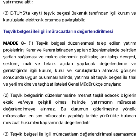
yatırımcıya aittir.
(3) E-TUYS’ta kayıtlı teşvik belgesi Bakanlık tarafından ilgili kurum ve
kuruluşlarla elektronik ortamda paylaşılabilir.
Teşvik belgesi ile ilgili müracaatların değerlendirilmesi
MADDE 8-
(1) Teşvik belgesi düzenlenmesi talep edilen yatırım
projelerinin; Karar ve Karara istinaden yapılan düzenlemelerde belirtilen
şartları sağlaması ve makro ekonomik politikalar, arz-talep dengesi,
sektörel, mali ve teknik açıdan yapılacak değerlendirme ve
gerektiğinde ilgili kurum, kurul ve kuruluşlardan alınacak görüşler
sonucunda uygun bulunması halinde, yatırıma ait teşvik belgesi ile ithal
ve yerli makine ve teçhizat listeleri Genel Müdürlükçe onaylanır.
(2) Teşvik belgesinin düzenlenmesine mesnet teşkil edecek bilgilerin
eksik ve/veya çelişkili olması halinde, yatırımcının müracaatı
değerlendirmeye alınmaz. Bu durumun giderilmesine yönelik
müracaatlar, en son müracaatın yapıldığı tarihte yürürlükte bulunan
mevzuat hükümleri kapsamında değerlendirilir.
(3) Teşvik belgesi ile ilgili müracaatların değerlendirilmesi aşamasında