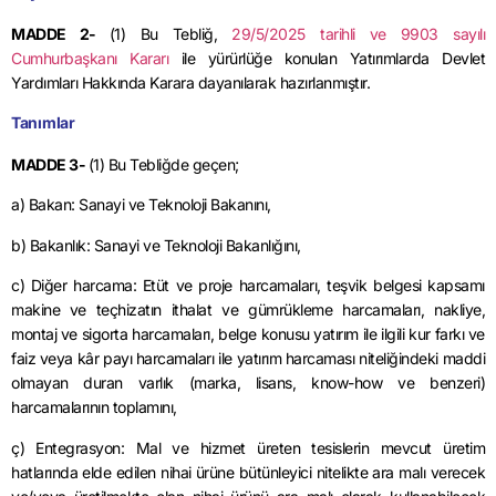
MADDE 2-
(1) Bu Tebliğ,
29/5/2025 tarihli ve 9903 sayılı
Cumhurbaşkanı Kararı
ile yürürlüğe konulan Yatırımlarda Devlet
Yardımları Hakkında Karara dayanılarak hazırlanmıştır.
Tanımlar
MADDE 3-
(1) Bu Tebliğde geçen;
a) Bakan: Sanayi ve Teknoloji Bakanını,
b) Bakanlık: Sanayi ve Teknoloji Bakanlığını,
c) Diğer harcama: Etüt ve proje harcamaları, teşvik belgesi kapsamı
makine ve teçhizatın ithalat ve gümrükleme harcamaları, nakliye,
montaj ve sigorta harcamaları, belge konusu yatırım ile ilgili kur farkı ve
faiz veya kâr payı harcamaları ile yatırım harcaması niteliğindeki maddi
olmayan duran varlık (marka, lisans, know-how ve benzeri)
harcamalarının toplamını,
ç) Entegrasyon: Mal ve hizmet üreten tesislerin mevcut üretim
hatlarında elde edilen nihai ürüne bütünleyici nitelikte ara malı verecek