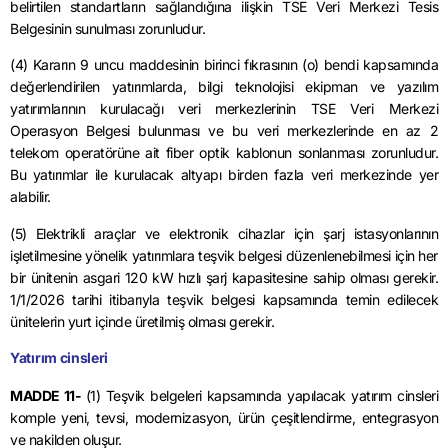
belirtilen standartların sağlandığına ilişkin TSE Veri Merkezi Tesis
Belgesinin sunulması zorunludur.
(4) Kararın 9 uncu maddesinin birinci fıkrasının (o) bendi kapsamında
değerlendirilen yatırımlarda, bilgi teknolojisi ekipman ve yazılım
yatırımlarının kurulacağı veri merkezlerinin TSE Veri Merkezi
Operasyon Belgesi bulunması ve bu veri merkezlerinde en az 2
telekom operatörüne ait fiber optik kablonun sonlanması zorunludur.
Bu yatırımlar ile kurulacak altyapı birden fazla veri merkezinde yer
alabilir.
(5) Elektrikli araçlar ve elektronik cihazlar için şarj istasyonlarının
işletilmesine yönelik yatırımlara teşvik belgesi düzenlenebilmesi için her
bir ünitenin asgari 120 kW hızlı şarj kapasitesine sahip olması gerekir.
1/1/2026 tarihi itibarıyla teşvik belgesi kapsamında temin edilecek
ünitelerin yurt içinde üretilmiş olması gerekir.
Yatırım cinsleri
MADDE 11-
(1) Teşvik belgeleri kapsamında yapılacak yatırım cinsleri
komple yeni, tevsi, modernizasyon, ürün çeşitlendirme, entegrasyon
ve nakilden oluşur.