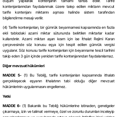
düşüm yapılarak kontenjanın tamamı tahsis edilir. Tarife
kontenjanlarından faydalanmak üzere talep edilen miktarın mevcut
tarife kontenjanı miktarını aşması halinde sistem tarafından
bilgilendirme mesajı verilir.
(4) Tarife kontenjanları, bir gümrük beyannamesi kapsamında en fazla
ekli tablodaki azami miktar sütununda belirtilen miktarlar kadar
kullandırılır. Azami miktarı aşan kısım için ise İthalat Rejimi Kararı
çerçevesinde söz konusu eşya için tespit edilen gümrük vergisi
uygulanır. Söz konusu tarife kontenjanları için beyanname tescil tarihini
takip eden 3 gün içinde yeniden tarife kontenjanından faydalanılamaz.
Diğer mevzuat hükümleri
MADDE 5-
(1) Bu Tebliğ, tarife kontenjanları kapsamında ithalatı
gerçekleşecek eşyanın ithalatının tabi olduğu diğer mevzuat
hükümlerinin uygulanmasını engellemez.
Yetki
MADDE 6-
(1) Bakanlık bu Tebliğ hükümlerine istinaden, genelgeler
çıkarmaya, izin ve talimat vermeye, özel ve zorunlu durumları inceleyip