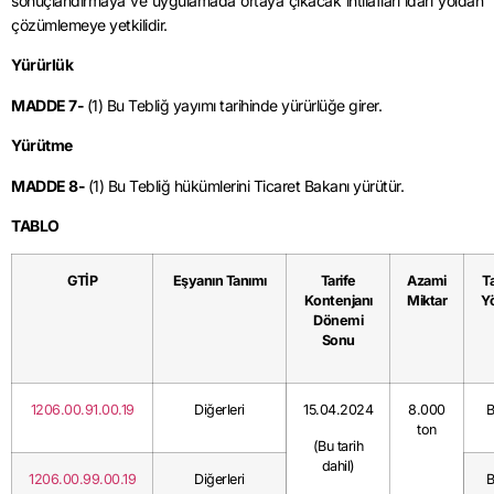
sonuçlandırmaya ve uygulamada ortaya çıkacak ihtilafları idari yoldan
çözümlemeye yetkilidir.
Yürürlük
MADDE 7-
(1) Bu Tebliğ yayımı tarihinde yürürlüğe girer.
Yürütme
MADDE 8-
(1) Bu Tebliğ hükümlerini Ticaret Bakanı yürütür.
TABLO
GTİP
Eşyanın Tanımı
Tarife
Azami
T
Kontenjanı
Miktar
Y
Dönemi
Sonu
1206.00.91.00.19
Diğerleri
15.04.2024
8.000
ton
(Bu tarih
dahil)
1206.00.99.00.19
Diğerleri