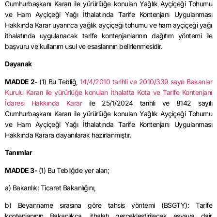
Cumhurbaşkanı Kararı ile yürürlüğe konulan Yağlık Ayçiçeği Tohumu
ve Ham Ayçiçeği Yağı İthalatında Tarife Kontenjanı Uygulanması
Hakkında Karar uyarınca yağlık ayçiçeği tohumu ve ham ayçiçeği yağı
ithalatında uygulanacak tarife kontenjanlarının dağıtım yöntemi ile
başvuru ve kullanım usul ve esaslarının belirlenmesidir.
Dayanak
MADDE 2-
(1) Bu Tebliğ,
14/4/2010
tarihli ve 2010/339 sayılı Bakanlar
Kurulu Kararı ile yürürlüğe konulan İthalatta Kota ve Tarife Kontenjanı
İdaresi Hakkında Karar
ile 25/1/2024 tarihli ve 8142 sayılı
Cumhurbaşkanı Kararı ile yürürlüğe konulan Yağlık Ayçiçeği Tohumu
ve Ham Ayçiçeği Yağı İthalatında Tarife Kontenjanı Uygulanması
Hakkında Karara dayanılarak hazırlanmıştır.
Tanımlar
MADDE 3-
(1) Bu Tebliğde yer alan;
a) Bakanlık: Ticaret Bakanlığını,
b) Beyanname sırasına göre tahsis yöntemi (BSGTY): Tarife
kontenjanının Bakanlıkça, ithalatı gerçekleştirilecek eşyaya dair