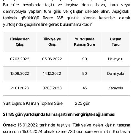
Bu süre hesabında taşıtlı ve taşıtsız deniz, hava, kara veya
demiryoluyla yapılan tüm giriş ve çıkışlar dikkate alınır. Aşağıdaki
tabloda görüldüğü üzere 185 günlük sürenin kesintisiz olarak
yurtdışında geçirilmesine gerek bulunmamaktadır.
Türkiye’den
Türkiye’ye
Yurtdışında
Ulaşım
Çıkış
Giriş
Kalınan Süre
Türü
07.03.2022
05.06.2022
90
Havayolu
15.09.2022
14.12.2022
90
Demiryolu
21.01.2023
07.03.2023
45
Karayolu
Yurt Dışında Kalınan Toplam Süre 225 gün
2) 185 gün yurtdışında kalma şartının her girişte sağlanması
Örnek:
15.01.2022 tarihinde taşıtıyla Türkiye’ye gelen kişinin taşıtına
süre sonu 15.01.2024 olmak üzere 730 gün süre verilmiştir. Kişi taşıta