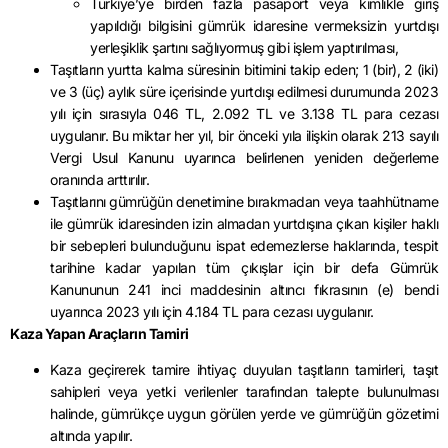
Türkiye’ye birden fazla pasaport veya kimlikle giriş
yapıldığı bilgisini gümrük idaresine vermeksizin yurtdışı
yerleşiklik şartını sağlıyormuş gibi işlem yaptırılması,
Taşıtların yurtta kalma süresinin bitimini takip eden; 1 (bir), 2 (iki)
ve 3 (üç) aylık süre içerisinde yurtdışı edilmesi durumunda 2023
yılı için sırasıyla 046 TL, 2.092 TL ve 3.138 TL para cezası
uygulanır. Bu miktar her yıl, bir önceki yıla ilişkin olarak 213 sayılı
Vergi Usul Kanunu uyarınca belirlenen yeniden değerleme
oranında arttırılır.
Taşıtlarını gümrüğün denetimine bırakmadan veya taahhütname
ile gümrük idaresinden izin almadan yurtdışına çıkan kişiler haklı
bir sebepleri bulunduğunu ispat edemezlerse haklarında, tespit
tarihine kadar yapılan tüm çıkışlar için bir defa Gümrük
Kanununun 241 inci maddesinin altıncı fıkrasının (e) bendi
uyarınca 2023 yılı için 4.184 TL para cezası uygulanır.
Kaza Yapan Araçların Tamiri
Kaza geçirerek tamire ihtiyaç duyulan taşıtların tamirleri, taşıt
sahipleri veya yetki verilenler tarafından talepte bulunulması
halinde, gümrükçe uygun görülen yerde ve gümrüğün gözetimi
altında yapılır.