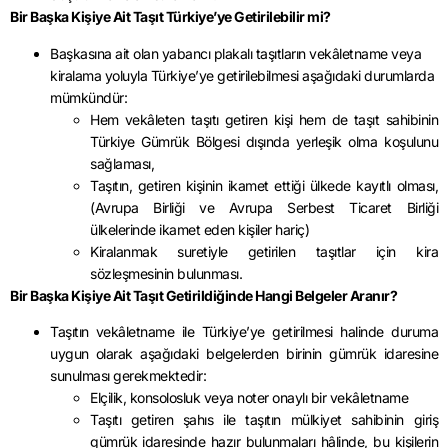
Bir Başka Kişiye Ait Taşıt Türkiye’ye Getirilebilir mi?
Başkasına ait olan yabancı plakalı taşıtların vekâletname veya
kiralama yoluyla Türkiye’ye getirilebilmesi aşağıdaki durumlarda
mümkündür:
Hem vekâleten taşıtı getiren kişi hem de taşıt sahibinin
Türkiye Gümrük Bölgesi dışında yerleşik olma koşulunu
sağlaması,
Taşıtın, getiren kişinin ikamet ettiği ülkede kayıtlı olması,
(Avrupa Birliği ve Avrupa Serbest Ticaret Birliği
ülkelerinde ikamet eden kişiler hariç)
Kiralanmak suretiyle getirilen taşıtlar için kira
sözleşmesinin bulunması.
Bir Başka Kişiye Ait Taşıt Getirildiğinde Hangi Belgeler Aranır?
Taşıtın vekâletname ile Türkiye’ye getirilmesi halinde duruma
uygun olarak aşağıdaki belgelerden birinin gümrük idaresine
sunulması gerekmektedir:
Elçilik, konsolosluk veya noter onaylı bir vekâletname
Taşıtı getiren şahıs ile taşıtın mülkiyet sahibinin giriş
gümrük idaresinde hazır bulunmaları hâlinde, bu kişilerin