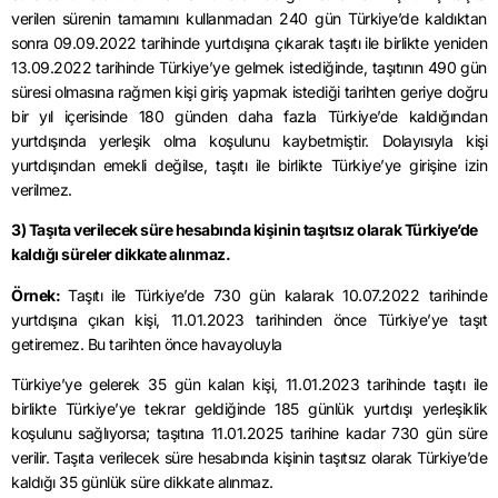
verilen sürenin tamamını kullanmadan 240 gün Türkiye’de kaldıktan
sonra 09.09.2022 tarihinde yurtdışına çıkarak taşıtı ile birlikte yeniden
13.09.2022 tarihinde Türkiye’ye gelmek istediğinde, taşıtının 490 gün
süresi olmasına rağmen kişi giriş yapmak istediği tarihten geriye doğru
bir yıl içerisinde 180 günden daha fazla Türkiye’de kaldığından
yurtdışında yerleşik olma koşulunu kaybetmiştir. Dolayısıyla kişi
yurtdışından emekli değilse, taşıtı ile birlikte Türkiye’ye girişine izin
verilmez.
3) Taşıta verilecek süre hesabında kişinin taşıtsız olarak Türkiye’de
kaldığı süreler dikkate alınmaz.
Örnek:
Taşıtı ile Türkiye’de 730 gün kalarak 10.07.2022 tarihinde
yurtdışına çıkan kişi, 11.01.2023 tarihinden önce Türkiye’ye taşıt
getiremez. Bu tarihten önce havayoluyla
Türkiye’ye gelerek 35 gün kalan kişi, 11.01.2023 tarihinde taşıtı ile
birlikte Türkiye’ye tekrar geldiğinde 185 günlük yurtdışı yerleşiklik
koşulunu sağlıyorsa; taşıtına 11.01.2025 tarihine kadar 730 gün süre
verilir. Taşıta verilecek süre hesabında kişinin taşıtsız olarak Türkiye’de
kaldığı 35 günlük süre dikkate alınmaz.