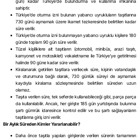
gün) kadar Türkiye’de bulundurma ve kullanma imkânına
sahiptir.
Türkiye’de oturma izni bulunan yabancı uyrukluların taşıtlarına
730 günü aşmamak üzere ikamet tezkeresinde belirtilen kadar
süre verilir.
Türkiye’de oturma izni bulunmayan yabancı uyruklu kişilere 180
günde toplam 90 gün süre verilir.
Tüzel kişiliklere ait taşıtların (otomobil, minibüs, arazi taşıtı,
kamyonet ve motosiklet) vekaletname ile Türkiye’ye getirilmesi
halinde 90 güne kadar süre verilir.
Kiralanarak getirilen taşıtlara verilecek süre, kişinin vatandaşlık
ve oturumuna bağlı olarak, 730 günlük süreyi de aşmamak
kaydıyla kiralama sözleşmesinde belirtilen süreden uzun
olamaz.
Taşıta verilen süre, tek seferde kullanabileceği gibi, parça parça
da kullanılabilir. Ancak, her girişte 185 gün yurtdışında bulunma
şartı gümrük idaresince kontrol edilir ve bu şartı sağlayanların
taşıtlarına giriş izni verilir.
Bir Aylık Süreden Kimler Yararlanabilir?
Daha önce taşıtla yapılan girişlerde verilen sürenin tamamının