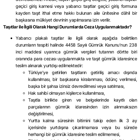
geçici giriş karnesi veya yabancı taşıtlar geçici giriş formuna
kayden taşıt ithal etme hakkı bulunan aile ünitesine dâhil bir
başkasına mülkiyet devrinin yapılmasına izin verilir.
Taşıtlar ile İlgili Olarak Hangi Durumlarda Ceza Uygulanmaktadır?
Yabancı plakalı taşıtlar ile ilgili olarak aşağıda belirtilen
durumların tespiti halinde 4458 Sayılı Gümrük Kanunu’nun 238
inci maddesi uyarınca gümrük vergileri tutarının dörtte biri
oranında para cezası uygulanmakta ve taşıt gümrük idaresince
teslim alınarak yurtdışı edilmektedir:
Türkiye’ye getirilen taşıtların getiriliş amacı dışında
kullanılması, bir başkasına kiralanması, ödünç verilmesi,
başka bir şahsa izinsiz devredilmesi veya satılması,
Hak sahibi olmayan kişilerce kullanılması,
Taşıtla birlikte giren ve belgelerinde kayıtlı olan
parçalarının gümrük idaresinden izin alınmaksızın
değiştirilmesi,
Yurtta kalma süresinin bitimini takip eden ilk 3 ay
içerisinde yurtdışına çıkarılmaması veya bu sürede
herhangi bir gümrük idaresine teslim edilmemesi,