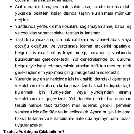
Acil durumlar hariç izin hak sahibi araç içinde bulunsa dahi
yukarıda belirtilen kişiler dışında taşıtın kullanılması mümkün
değildir.
Yurtdışında yerleşik olma koşulunu sağlamayan anne, baba, eş
ve çocukları yabancı plakalı taşıtları kullanamaz.
Taşıtı kullanacakların, izin hak sahibinin eşi, anne-babası veya
çocuğu olduğunu ve yurtdışında ikamet ettiklerini ispatlayıcı
belgeleri (vukuatlı nüfus kayıt örneği, pasaport ) yanlarında
bulundurması gerekmektedir. Yol denetimlerinde bu durumu
belgeleriyle ispat edemeyenlerin araçları trafikten men edilerek
gerekli işlemlerin yapılması için gümrüğe teslim edilecektir.
Yukarıda sayılanlar haricinde izin hak sahibi dışındaki kişiler taşıtı
vekaletnameleri olsa da kullanamaz. İzin hak sahibi dışında taşıtı
kullanmak için Türkiye’den veya yurtdışından alınmış
vekaletnameler geçersizdir. Yol denetimlerinde bu durumun
tespiti halinde taşıt trafikten men edilerek gerekli işlemlerin
yapılması için gümrüğe teslim edilecektir. Ayrıca bu şekilde aracı
haksız kullanan ve kullandıranlar hakkında ayrı ayrı para cezası
uygulanacaktır.
Taşıtsız Yurtdışına Çıkılabilir mi?