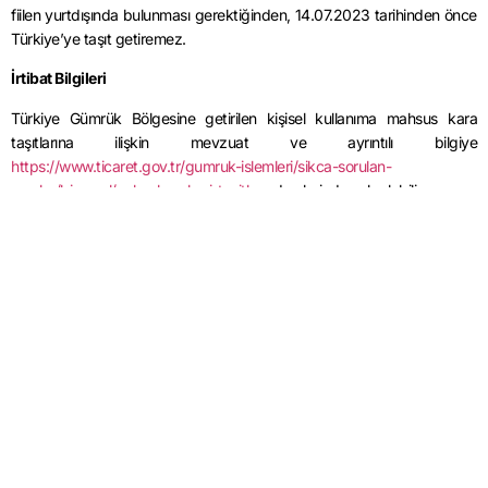
fiilen yurtdışında bulunması gerektiğinden, 14.07.2023 tarihinden önce
Türkiye’ye taşıt getiremez.
İrtibat Bilgileri
Türkiye Gümrük Bölgesine getirilen kişisel kullanıma mahsus kara
taşıtlarına ilişkin mevzuat ve ayrıntılı bilgiye
https://www.ticaret.gov.tr/gumruk-islemleri/sikca-sorulan-
sorular/bireysel/yolcu-beraberi-tasitlar
adreslerinden ulaşılabilir.
Bakanlık Santrali: 90 312 449 10 00
Çağrı Merkezi: 90 312 444 8 482
Adres: Dumlupınar Bulvarı No: 151 Eskişehir Yolu 9. Km 06800
Çankaya/ANKARA
Mevzuatlara Dönmek İçin Tıklayınız.
Yabancı Plakalı Taşıt ile Türkiye Yolcu Rehberi
yazısı ilk önce
AB
Mevzuat
üzerinde ortaya çıktı.