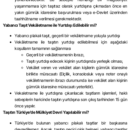
yaşanmaması için taşıtsız olarak yurtdışına çıkmadan önce en
yakın gümrük idaresine başvurulması veya e-Devlet üzerinden
taahhütname verilmesi gerekmektedir.
Yabancı Taşıt Vekâletname ile Yurtdışı Edilebilir mi?
Yabancı plakalı taşıt, geçerli bir vekâletname yoluyla yurtdışı
Vekâletname ile taşıtın yurtdışı edilebilmesi için aşağıdaki
koşulların tamamının sağlanması
Geçerli bir vekâletnamenin ibrazı,
Taşıtı yurtdışı edecek kişinin yurtdışında yerleşik olması,
Vekâlet veren ve vekâlet alan kişilerin gümrük idaresine
birlikte müracaatı (Elçilik, konsolosluk veya noter onaylı
vekâletnamenin ibrazı durumunda ise vekâlet alan kişinin
gümrük idaresine müracaatı yeterlidir).
Vekaletname ile yurtdışına çıkarılacak taşıtların işlemleri, haklı
sebeplerin haricinde taşıtın yurtdışına son çıkış tarihinden 15 gün
önce yapılır.
Taşıtın Türkiye’de Mülkiyet Devri Yapılabilir mi?
Türkiye’de bulunan yabancı plakalı taşıtlar bir başkasına
devredilemez. Ancak, taşıtın geçici giriş belgesi, yabancı taşıtlar