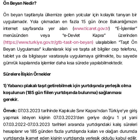
Ön Beyan Nedir?
Ön beyan taşıtlarıyla ülkemize gelen yolcular için kolaylık tanıyan bir
uygulamadır. Yola çıkmadan en fazla 15 gün önce Bakanlığımızın
internet sayfasında yer alan (
www.ticaret.gov.tr
) “E-İşlemler”
menüsünden veya “e-Devlet Kapısı” üzerinden
(https://www.turkiye.gov.tr/gtb-tasit-on-beyan)
ulaşılabilen “Taşıt Ön
Beyan Uygulaması” kullanılarak kişi ve taşıta ait bilgiler cep telefonu,
tablet ya da bilgisayar vasıtasıyla uygulamaya girilmekte, bu sayede
gümrük kapılarında işlemler daha kısa sürede yapılabilmektedir.
Sürelere İlişkin Örnekler
1) Yabancı plakalı taşıt getirebilmek için yurtdışında yerleşik olma
koşulunun (185 gün fiilen yurtdışında bulunma) sağlanması
gerekir.
Örnek:
07.03.2023 tarihinde Kapıkule Sınır Kapısı’ndan Türkiye’ye giriş
yapmak isteyen kişinin 07.03.2023’den geriye doğru 1 yıl yani
07.03.2022-07.03.2023 tarihleri arasında yurtdışındaki kalış süreleri
hesaplanır ve 185 günden fazla yurtdışında kalan ve olağan durumda
yurtdışında ikamet eden kişinin yurtdışında yerleşik olduğu kabul edilir.