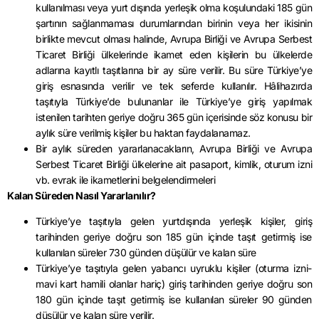
kullanılması veya yurt dışında yerleşik olma koşulundaki 185 gün
şartının sağlanmaması durumlarından birinin veya her ikisinin
birlikte mevcut olması halinde, Avrupa Birliği ve Avrupa Serbest
Ticaret Birliği ülkelerinde ikamet eden kişilerin bu ülkelerde
adlarına kayıtlı taşıtlarına bir ay süre verilir. Bu süre Türkiye’ye
giriş esnasında verilir ve tek seferde kullanılır. Hâlihazırda
taşıtıyla Türkiye’de bulunanlar ile Türkiye’ye giriş yapılmak
istenilen tarihten geriye doğru 365 gün içerisinde söz konusu bir
aylık süre verilmiş kişiler bu haktan faydalanamaz.
Bir aylık süreden yararlanacakların, Avrupa Birliği ve Avrupa
Serbest Ticaret Birliği ülkelerine ait pasaport, kimlik, oturum izni
vb. evrak ile ikametlerini belgelendirmeleri
Kalan Süreden Nasıl Yararlanılır?
Türkiye’ye taşıtıyla gelen yurtdışında yerleşik kişiler, giriş
tarihinden geriye doğru son 185 gün içinde taşıt getirmiş ise
kullanılan süreler 730 günden düşülür ve kalan süre
Türkiye’ye taşıtıyla gelen yabancı uyruklu kişiler (oturma izni-
mavi kart hamili olanlar hariç) giriş tarihinden geriye doğru son
180 gün içinde taşıt getirmiş ise kullanılan süreler 90 günden
düşülür ve kalan süre verilir.