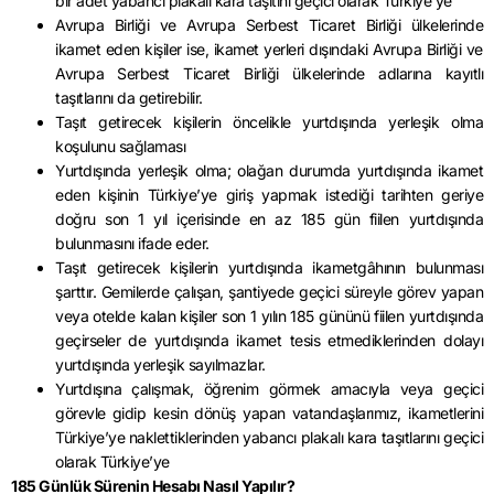
bir adet yabancı plakalı kara taşıtını geçici olarak Türkiye’ye
Avrupa Birliği ve Avrupa Serbest Ticaret Birliği ülkelerinde
ikamet eden kişiler ise, ikamet yerleri dışındaki Avrupa Birliği ve
Avrupa Serbest Ticaret Birliği ülkelerinde adlarına kayıtlı
taşıtlarını da getirebilir.
Taşıt getirecek kişilerin öncelikle yurtdışında yerleşik olma
koşulunu sağlaması
Yurtdışında yerleşik olma; olağan durumda yurtdışında ikamet
eden kişinin Türkiye’ye giriş yapmak istediği tarihten geriye
doğru son 1 yıl içerisinde en az 185 gün fiilen yurtdışında
bulunmasını ifade eder.
Taşıt getirecek kişilerin yurtdışında ikametgâhının bulunması
şarttır. Gemilerde çalışan, şantiyede geçici süreyle görev yapan
veya otelde kalan kişiler son 1 yılın 185 gününü fiilen yurtdışında
geçirseler de yurtdışında ikamet tesis etmediklerinden dolayı
yurtdışında yerleşik sayılmazlar.
Yurtdışına çalışmak, öğrenim görmek amacıyla veya geçici
görevle gidip kesin dönüş yapan vatandaşlarımız, ikametlerini
Türkiye’ye naklettiklerinden yabancı plakalı kara taşıtlarını geçici
olarak Türkiye’ye
185 Günlük Sürenin Hesabı Nasıl Yapılır?