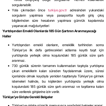
sorgulanabilir.
Yola çıkmadan önce
turkiye.gov.tr
adresinden yukarıdaki
sorguların yapılması veya pasaportta kayıtlı giriş çıkış
bilgilerinden süre hesabının yapılması gümrük kapılarında
yaşanacak mağduriyetleri
Yurtdışından Emekli Olanlarda 185 Gün Şartının Aranmayacağı
Haller
Yurtdışından emekli olanların, emeklilik tarihinden sonra
Türkiye’ye ilk defa getirecekleri adlarına kayıtlı taşıt için
yurtdışında yerleşik olma koşulundaki 185 günlük süre şartı
aranmaz.
730 günlük sürenin tamamını kullanmadan taşıtıyla yurtdışına
çıkan emeklilerin kalan süreden faydalanmak üzere, süresi
içerisinde olmak kaydıyla yeniden taşıtlarıyla Türkiye’ye girmek
istemeleri halinde, bu kişilerden yurtdışında yerleşik olma
koşulundaki 185 günlük süre şartı aranmaz ve taşıtlarına kalan
süre verilerek girişlerine izin verilir.
Türkiye’ye Girişte Gerekli Belgeler
Türkiye’ye girişte gümrük memurunca aşağıdaki belgeler aranır: