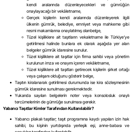
kendi aralarında düzenleyecekleri ve gümrüğün
onaylayacağı bir vekâletname,
Gerçek kişilerin kendi aralarında düzenleyerek ilgili
ülkenin gümrük, belediye, emniyet veya mahkeme gibi
resmi makamlarına onaylatılmış olanbelge,
Tüzel kişiliklere ait taşıtların vekaletname ile Türkiye’ye
getirilmesi halinde bunlara ek olarak aşağıda yer alan
belgeler gümrük idaresine sunulur.
Tüzel kişiliklere ait taşıtlar için firma sahibi veya yönetim
kurulunun imza ve onayını içeren vekâletname,
Tüzel kişiliklere ait taşıtları getirecek kişilerin şirket ortağı
veya çalışanı olduğunu gösterir belge,
Taşıtın kiralanarak getirilmesi durumunda ise kira sözleşmesinin
gümrük idaresine sunulması gerekmektedir.
Yukarıda sayılan belgelerin noter veya konsolosluk onaylı
tercümelerinin de gümrüğe sunulması gerekir.
Yabancı Taşıtlar Kimler Tarafından Kullanılabilir?
Yabancı plakalı taşıtlar; taşıt programına kaydı yapılan izin hak
sahibi, bu kişinin yurtdışında yerleşik eşi, anne-babası ve
çocukları tarafından kullanılabilir.