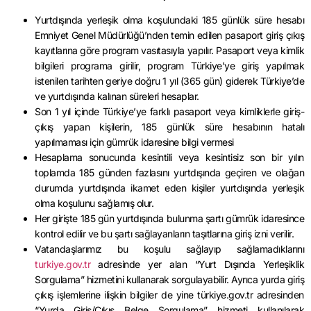
Yurtdışında yerleşik olma koşulundaki 185 günlük süre hesabı
Emniyet Genel Müdürlüğü’nden temin edilen pasaport giriş çıkış
kayıtlarına göre program vasıtasıyla yapılır. Pasaport veya kimlik
bilgileri programa girilir, program Türkiye’ye giriş yapılmak
istenilen tarihten geriye doğru 1 yıl (365 gün) giderek Türkiye’de
ve yurtdışında kalınan süreleri hesaplar.
Son 1 yıl içinde Türkiye’ye farklı pasaport veya kimliklerle giriş-
çıkış yapan kişilerin, 185 günlük süre hesabının hatalı
yapılmaması için gümrük idaresine bilgi vermesi
Hesaplama sonucunda kesintili veya kesintisiz son bir yılın
toplamda 185 günden fazlasını yurtdışında geçiren ve olağan
durumda yurtdışında ikamet eden kişiler yurtdışında yerleşik
olma koşulunu sağlamış olur.
Her girişte 185 gün yurtdışında bulunma şartı gümrük idaresince
kontrol edilir ve bu şartı sağlayanların taşıtlarına giriş izni verilir.
Vatandaşlarımız bu koşulu sağlayıp sağlamadıklarını
turkiye.gov.tr
adresinde yer alan “Yurt Dışında Yerleşiklik
Sorgulama” hizmetini kullanarak sorgulayabilir. Ayrıca yurda giriş
çıkış işlemlerine ilişkin bilgiler de yine türkiye.gov.tr adresinden
“Yurda Giriş/Çıkış Belge Sorgulama” hizmeti kullanılarak