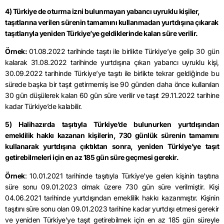
4) Türkiye de oturma izni bulunmayan yabancı uyruklu kişiler,
taşıtlarına verilen sürenin tamamını kullanmadan yurtdışına çıkarak
taşıtlarıyla yeniden Türkiye’ye geldiklerinde kalan süre verilir.
Örnek:
01.08.2022 tarihinde taşıtı ile birlikte Türkiye’ye gelip 30 gün
kalarak 31.08.2022 tarihinde yurtdışına çıkan yabancı uyruklu kişi,
30.09.2022 tarihinde Türkiye’ye taşıtı ile birlikte tekrar geldiğinde bu
sürede başka bir taşıt getirmemiş ise 90 günden daha önce kullanılan
30 gün düşülerek kalan 60 gün süre verilir ve taşıt 29.11.2022 tarihine
kadar Türkiye’de kalabilir.
5) Halihazırda taşıtıyla Türkiye’de bulunurken yurtdışından
emeklilik hakkı kazanan kişilerin, 730 günlük sürenin tamamını
kullanarak yurtdışına çıktıktan sonra, yeniden Türkiye’ye taşıt
getirebilmeleri için en az 185 gün süre geçmesi gerekir.
Örnek
: 10.01.2021 tarihinde taşıtıyla Türkiye’ye gelen kişinin taşıtına
süre sonu 09.01.2023 olmak üzere 730 gün süre verilmiştir. Kişi
04.06.2021 tarihinde yurtdışından emeklilik hakkı kazanmıştır. Kişinin
taşıtını süre sonu olan 09.01.2023 tarihine kadar yurtdışı etmesi gerekir
ve yeniden Türkiye’ye taşıt getirebilmek için en az 185 gün süreyle