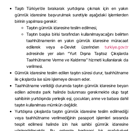
Taşıtı Türkiye’de bırakarak yurtdışına çıkmak için en yakın
gümrük idaresine başvurulmak suretiyle aşağıdaki işlemlerden
birinin yapılması gerekir:
Taşıtın gümrük idaresine teslim edilmesi,
Taşıtın başka birisi tarafından kullanılmayacağını belirten
taahhütnamenin en yakın gümrük idaresine müracaat
edilerek veya e-Devlet üzerinden
turkiye.gov.tr
adresinde yer alan “Yurt Dışına Taşıtsız Çıkışlarda
Taahhütname Verme ve Kaldırma” hizmeti kullanılarak da
verilmesi.
Gümrük idaresine teslim edilen taşıtın süresi durur, taahhütname
ile çıkışlarda ise süre işlemeye devam eder.
Taahhütname verildiği durumda taşıtın gümrük idaresine beyan
edilen adreste park halinde bulunması gerekmekte olup taşıt
sahibinin yurtdışında yerleşik eşi, çocukları, anne ve babası dahil
taşıtın kullanılması mümkün değildir.
Yurtdışına çıkışlarda taşıtın gümrük idaresine teslim edilmediği
veya taahhütname verilmediğinin pasaport işlemleri sırasında
tespit edilmesi halinde izin hak sahibi gümrük idaresine
yönlendirilecektir. Bu sebeple herhangi bir mağduriyet