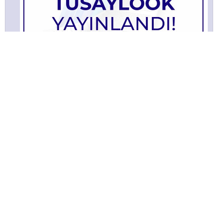
TÜSAYLOOK 2021 Ağustos
Bülltenimize Abone Olun!
Satınalma ve tedarik yönetimi faaliyetlerine ilişkin güncel
içeriklerden ilk sizin haberiniz olması için bülten aboneliğine