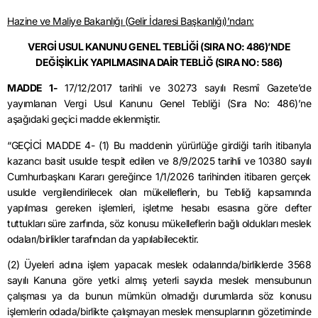
Hazine ve Maliye Bakanlığı (Gelir İdaresi Başkanlığı)’ndan:
VERGİ USUL KANUNU GENEL TEBLİĞİ (SIRA NO: 486)’NDE
DEĞİŞİKLİK YAPILMASINA DAİR TEBLİĞ (SIRA NO: 586)
MADDE 1-
17/12/2017
tarihli ve 30273 sayılı Resmî Gazete’de
yayımlanan Vergi Usul Kanunu Genel Tebliği (Sıra No: 486)’ne
aşağıdaki geçici madde eklenmiştir.
“GEÇİCİ MADDE 4- (1) Bu maddenin yürürlüğe girdiği tarih itibarıyla
kazancı basit usulde tespit edilen ve
8/9/2025
tarihli ve 10380 sayılı
Cumhurbaşkanı Kararı gereğince 1/1/2026 tarihinden itibaren gerçek
usulde vergilendirilecek olan mükelleflerin, bu Tebliğ kapsamında
yapılması gereken işlemleri, işletme hesabı esasına göre defter
tuttukları süre zarfında, söz konusu mükelleflerin bağlı oldukları meslek
odaları/birlikler tarafından da yapılabilecektir.
(2) Üyeleri adına işlem yapacak meslek odalarında/birliklerde 3568
sayılı Kanuna göre yetki almış yeterli sayıda meslek mensubunun
çalışması ya da bunun mümkün olmadığı durumlarda söz konusu
işlemlerin odada/birlikte çalışmayan meslek mensuplarının gözetiminde