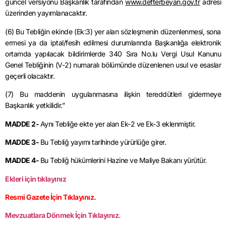
güncel
versiyonu
Başkanlık tarafından
www.
defterbeyan
.gov.tr
adresi
üzerinden yayımlanacaktır.
(6) Bu Tebliğin ekinde (Ek:3) yer alan sözleşmenin düzenlenmesi, sona
ermesi ya da iptal/fesih edilmesi durumlarında Başkanlığa elektronik
ortamda yapılacak bildirimlerde 340 Sıra No.lu Vergi Usul Kanunu
Genel Tebliğinin (V-2) numaralı bölümünde düzenlenen usul ve esaslar
geçerli olacaktır.
(7) Bu maddenin uygulanmasına ilişkin tereddütleri gidermeye
Başkanlık yetkilidir.”
MADDE 2-
Aynı Tebliğe ekte yer alan Ek-2 ve Ek-3 eklenmiştir.
MADDE 3-
Bu Tebliğ yayımı tarihinde yürürlüğe girer.
MADDE 4-
Bu Tebliğ hükümlerini Hazine ve Maliye Bakanı yürütür.
Ekleri için tıklayınız
Resmi Gazete İçin Tıklayınız.
Mevzuatlara Dönmek İçin Tıklayınız.