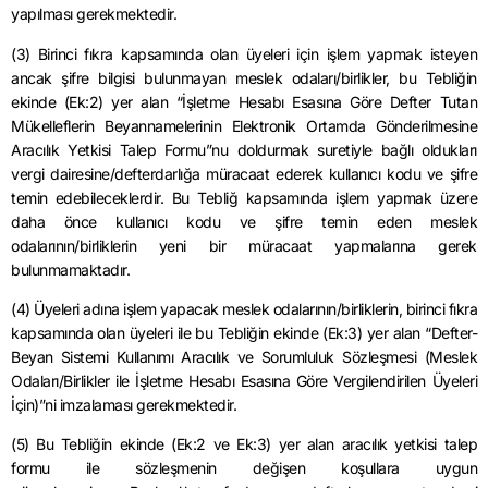
yapılması gerekmektedir.
(3) Birinci fıkra kapsamında olan üyeleri için işlem yapmak isteyen
ancak şifre bilgisi bulunmayan meslek odaları/birlikler, bu Tebliğin
ekinde (Ek:2) yer alan “İşletme Hesabı Esasına Göre Defter Tutan
Mükelleflerin Beyannamelerinin Elektronik Ortamda Gönderilmesine
Aracılık Yetkisi Talep Formu”nu doldurmak suretiyle bağlı oldukları
vergi dairesine/defterdarlığa müracaat ederek kullanıcı kodu ve şifre
temin edebileceklerdir.
Bu Tebliğ kapsamında işlem yapmak üzere
daha önce kullanıcı kodu ve şifre temin eden meslek
odalarının/birliklerin yeni bir müracaat yapmalarına gerek
bulunmamaktadır.
(4) Üyeleri adına işlem yapacak meslek odalarının/birliklerin, birinci fıkra
kapsamında olan üyeleri ile bu Tebliğin ekinde (Ek:3) yer alan “Defter-
Beyan Sistemi Kullanımı Aracılık ve Sorumluluk Sözleşmesi (Meslek
Odaları/Birlikler ile İşletme Hesabı Esasına Göre Vergilendirilen Üyeleri
İçin)”
ni
imzalaması gerekmektedir.
(5) Bu Tebliğin ekinde (Ek:2 ve Ek:3) yer alan aracılık yetkisi talep
formu ile sözleşmenin değişen koşullara uygun