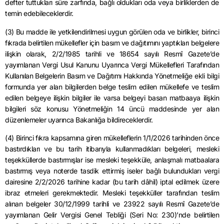
defter tuttukları süre zarfında, bağlı oldukları oda veya birliklerden de
temin edebileceklerdir.
(3) Bu madde ile yetkilendirilmesi uygun görülen oda ve birlikler, birinci
fıkrada belirtilen mükellefler için basım ve dağıtımını yaptıkları belgelere
ilişkin olarak,
2/2/1985
tarihli ve 18654 sayılı Resmî Gazete’de
yayımlanan Vergi Usul Kanunu Uyarınca Vergi Mükellefleri Tarafından
Kullanılan Belgelerin Basım ve Dağıtımı Hakkında Yönetmeliğe ekli bilgi
formunda yer alan bilgilerden belge teslim edilen mükellefe ve teslim
edilen belgeye ilişkin bilgiler ile varsa belgeyi basan matbaaya ilişkin
bilgileri söz konusu Yönetmeliğin 14 üncü maddesinde yer alan
düzenlemeler uyarınca Bakanlığa bildireceklerdir.
(4) Birinci fıkra kapsamına giren mükelleflerin
1/1/2026
tarihinden önce
bastırdıkları ve bu tarih itibarıyla kullanmadıkları belgeleri, mesleki
teşekküllerde bastırmışlar ise mesleki teşekküle, anlaşmalı matbaalara
bastırmış veya noterde tasdik ettirmiş iseler bağlı bulundukları vergi
dairesine 2/2/2026 tarihine kadar (bu tarih dâhil) iptal edilmek üzere
ibraz etmeleri gerekmektedir. Mesleki teşekküller tarafından teslim
alınan belgeler
30/12/1999
tarihli ve 23922 sayılı Resmî Gazete’de
yayımlanan Gelir Vergisi Genel Tebliği (Seri No: 230)’
nde
belirtilen