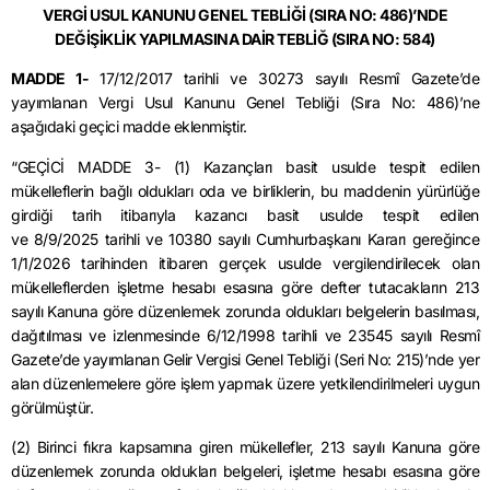
VERGİ USUL KANUNU GENEL TEBLİĞİ (SIRA NO: 486)’NDE
DEĞİŞİKLİK YAPILMASINA DAİR TEBLİĞ (SIRA NO: 584)
MADDE 1-
17/12/2017
tarihli ve 30273 sayılı Resmî Gazete’de
yayımlanan Vergi Usul Kanunu Genel Tebliği (Sıra No: 486)’ne
aşağıdaki geçici madde eklenmiştir.
“GEÇİCİ MADDE 3- (1) Kazançları basit usulde tespit edilen
mükelleflerin bağlı oldukları oda ve birliklerin, bu maddenin yürürlüğe
girdiği tarih itibarıyla kazancı basit usulde tespit edilen
ve
8/9/2025
tarihli ve 10380 sayılı Cumhurbaşkanı Kararı gereğince
1/1/2026 tarihinden itibaren gerçek usulde vergilendirilecek olan
mükelleflerden işletme hesabı esasına göre defter tutacakların 213
sayılı Kanuna göre düzenlemek zorunda oldukları belgelerin basılması,
dağıtılması ve izlenmesinde 6/12/1998 tarihli ve 23545 sayılı Resmî
Gazete’de yayımlanan Gelir Vergisi Genel Tebliği (Seri No: 215)’
nde
yer
alan düzenlemelere göre işlem yapmak üzere yetkilendirilmeleri uygun
görülmüştür.
(2) Birinci fıkra kapsamına giren mükellefler, 213 sayılı Kanuna göre
düzenlemek zorunda oldukları belgeleri, işletme hesabı esasına göre