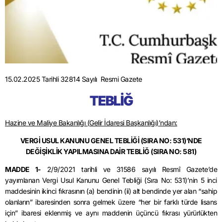
15.02.2025 Tarihli 32814 Sayılı Resmi Gazete
TEBLİĞ
Hazine ve Maliye Bakanlığı (Gelir İdaresi Başkanlığı)’ndan:
VERGİ USUL KANUNU GENEL TEBLİĞİ (SIRA NO: 531)’NDE
DEĞİŞİKLİK YAPILMASINA DAİR TEBLİĞ (SIRA NO: 581)
MADDE 1-
2/9/2021 tarihli ve 31586 sayılı Resmî Gazete’de
yayımlanan Vergi Usul Kanunu Genel Tebliği (Sıra No: 531)’nin 5 inci
maddesinin ikinci fıkrasının (a) bendinin (ii) alt bendinde yer alan “sahip
olanların” ibaresinden sonra gelmek üzere “her bir farklı türde lisans
için” ibaresi eklenmiş ve aynı maddenin üçüncü fıkrası yürürlükten