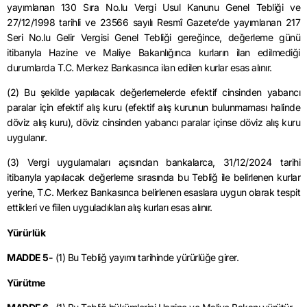
yayımlanan 130 Sıra No.lu Vergi Usul Kanunu Genel Tebliği ve
27/12/1998 tarihli ve 23566 sayılı Resmî Gazete’de yayımlanan 217
Seri No.lu Gelir Vergisi Genel Tebliği gereğince, değerleme günü
itibarıyla Hazine ve Maliye Bakanlığınca kurların ilan edilmediği
durumlarda T.C. Merkez Bankasınca ilan edilen kurlar esas alınır.
(2) Bu şekilde yapılacak değerlemelerde efektif cinsinden yabancı
paralar için efektif alış kuru (efektif alış kurunun bulunmaması halinde
döviz alış kuru), döviz cinsinden yabancı paralar içinse döviz alış kuru
uygulanır.
(3) Vergi uygulamaları açısından bankalarca, 31/12/2024 tarihi
itibarıyla yapılacak değerleme sırasında bu Tebliğ ile belirlenen kurlar
yerine, T.C. Merkez Bankasınca belirlenen esaslara uygun olarak tespit
ettikleri ve fiilen uyguladıkları alış kurları esas alınır.
Yürürlük
MADDE 5-
(1) Bu Tebliğ yayımı tarihinde yürürlüğe girer.
Yürütme