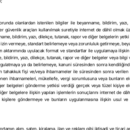
ı;
a olanlardan istenilen bilgiler ile beyanname, bildirim, yazı, 
ğer güvenlik araçları kullanılmak suretiyle internet de dâhil olmak ü
ame, bildirim, yazı, dilekçe, tutanak, rapor ve diğer belgelerin yetki
da izin vermeye, standart belirlemeye veya zorunluluk getirmeye, be
erin aktarımında uyulacak format ve standartlar ile uygulamaya ilişki
bildirim, yazı, dilekçe, tutanak, rapor ve diğer belgeler veya bilgi 
yrıuygulatmaya ya da belirlemeye, kanuni süresinden sonra kendiliğin
 tahakkuk fişi ve/veya ihbarnameler ile süresinden sonra verilen b
lenen ihbarnameleri, mükellefe, vergi sorumlusuna veya bunların el
ğer belgeleri gönderme yetkisi verdiği gerçek veya tüzel kişiye el
iğer belgelere ilişkin yapılan işlemlerin sonuçlarını internet de dâh
ili kişilere göndermeye ve bunların uygulanmasına ilişkin usul ve 
ortamın alım, satım, kiralama, ilan ve reklam gibi iktisadi ve ticari 