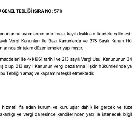
ENEL TEBLİĞİ (SIRA NO: 571)
anunlarına uyumlarının artırılması, kayıt dışılıkla mücadele edilmesi
sayılı Vergi Kanunları ile Bazı Kanunlarda ve 375 Sayılı Kanun 
larında bir takım düzenlemeler yapılmıştır.
maddeleri ile 4/1/1961 tarihli ve 213 sayılı Vergi Usul Kanununun 3
ş olup, 213 sayılı Kanunun vergi cezalarına ilişkin hükümlerinde ya
i bu Tebliğin amaç ve kapsamını teşkil etmektedir.
zmeti ifa eden kurum ve kuruluşlar dahil) ile gerçek ve tüzel
akanlığı ve vergi dairesince kendilerinden yazı ile istenecek bilgile