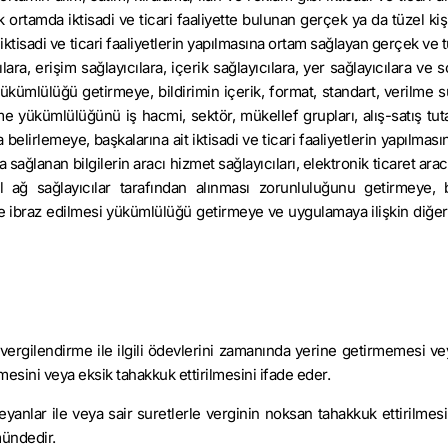
k ortamda iktisadi ve ticari faaliyette bulunan gerçek ya da tüzel ki
t iktisadi ve ticari faaliyetlerin yapılmasına ortam sağlayan gerçek ve t
lara, erişim sağlayıcılara, içerik sağlayıcılara, yer sağlayıcılara ve 
e yükümlülüğü getirmeye, bildirimin içerik, format, standart, verilme 
 yükümlülüğünü iş hacmi, sektör, mükellef grupları, alış-satış tutar
 belirlemeye, başkalarına ait iktisadi ve ticari faaliyetlerin yapılmasın
da sağlanan bilgilerin aracı hizmet sağlayıcıları, elektronik ticaret ara
syal ağ sağlayıcılar tarafından alınması zorunluluğunu getirmeye,
ve ibraz edilmesi yükümlülüğü getirmeye ve uygulamaya ilişkin diğer
vergilendirme ile ilgili ödevlerini zamanında yerine getirmemesi ve
sini veya eksik tahakkuk ettirilmesini ifade eder.
yanlar ile veya sair suretlerle verginin noksan tahakkuk ettirilmes
mündedir.