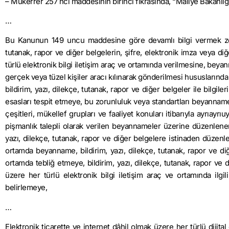
– Mükerrer 257 nci maddesinin birinci fıkrasında, “Maliye Bakanlığ
…
Bu Kanunun 149 uncu maddesine göre devamlı bilgi vermek zorund
tutanak, rapor ve diğer belgelerin, şifre, elektronik imza veya di
türlü elektronik bilgi iletişim araç ve ortamında verilmesine, beyann
gerçek veya tüzel kişiler aracı kılınarak gönderilmesi hususların
bildirim, yazı, dilekçe, tutanak, rapor ve diğer belgeler ile bilgil
esasları tespit etmeye, bu zorunluluk veya standartları beyanname, 
çeşitleri, mükellef grupları ve faaliyet konuları itibarıyla ayrıa
pişmanlık talepli olarak verilen beyannameler üzerine düzenlenen
yazı, dilekçe, tutanak, rapor ve diğer belgelere istinaden düzen
ortamda beyanname, bildirim, yazı, dilekçe, tutanak, rapor ve di
ortamda tebliğ etmeye, bildirim, yazı, dilekçe, tutanak, rapor ve d
üzere her türlü elektronik bilgi iletişim araç ve ortamında ilg
belirlemeye,
…
Elektronik ticarette ve internet dâhil olmak üzere her türlü dijital 