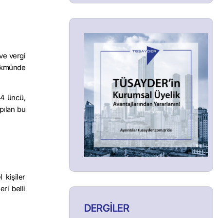
 ve vergi
Hükmünde
44 üncü,
pılan bu
 kişiler
ri belli
DERGİLER