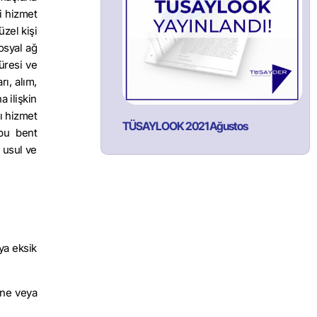
şi hizmet
üzel kişi
sosyal ağ
süresi ve
ı, alım,
a ilişkin
cı hizmet
TÜSAYLOOK 2021 Ağustos
 bu bent
 usul ve
ya eksik
ine veya