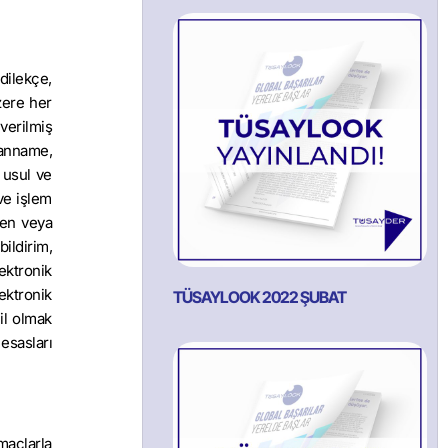
dilekçe,
zere her
 verilmiş
yanname,
n usul ve
ve işlem
den veya
ildirim,
ektronik
ektronik
TÜSAYLOOK 2022 ŞUBAT
il olmak
esasları
amaçlarla