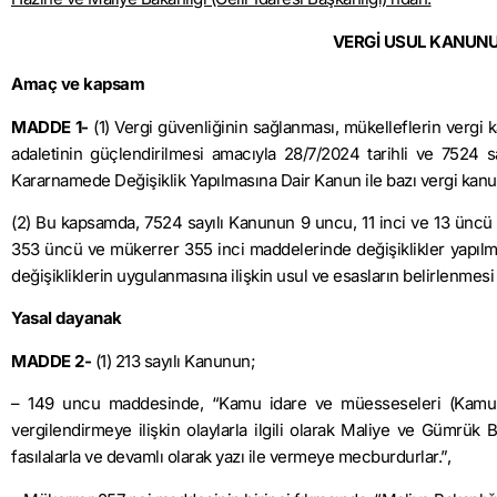
VERGİ USUL KANUNU G
Amaç ve kapsam
MADDE 1-
(1) Vergi güvenliğinin sağlanması, mükelleflerin vergi k
adaletinin güçlendirilmesi amacıyla 28/7/2024 tarihli ve 7524 
Kararnamede Değişiklik Yapılmasına Dair Kanun ile bazı vergi kanun
(2) Bu kapsamda, 7524 sayılı Kanunun 9 uncu, 11 inci ve 13 üncü 
353 üncü ve mükerrer 355 inci maddelerinde değişiklikler yapılmı
değişikliklerin uygulanmasına ilişkin usul ve esasların belirlenmes
Yasal dayanak
MADDE 2-
(1) 213 sayılı Kanunun;
– 149 uncu maddesinde, “Kamu idare ve müesseseleri (Kamu hi
vergilendirmeye ilişkin olaylarla ilgili olarak Maliye ve Gümrük B
fasılalarla ve devamlı olarak yazı ile vermeye mecburdurlar.”,