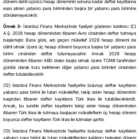
dönemi
dahil
üçüncü hesap döneminin sonuna kadar defter kayıtlarına
esas alınan yabancı para biriminden başka bir yabancı para birimine
dönülemeyecektir.
Örnek 3-
İstanbul Finans Merkezinde faaliyet gösteren katılımcı (C)
A.Ş. 2026 hesap döneminden itibaren Avro cinsinden defter tutmaya
başlamıştır. Buna göre, adı geçen mükellef 2028 hesap dönemi de
dâhil olmak üzere üç hesap dönemi boyunca başka bir yabancı para
birimi cinsinden defter tutamayacaktır. Ancak 2029 hesap
döneminden itibaren ABD doları başta olmak üzere TCMB tarafından
günlük olarak kuru belirlenen diğer yabancı para birimleri cinsinden
defter tutulabilecektir.
(12) İstanbul Finans Merkezinde faaliyette bulunup defter kayıtlarını
yabancı para birimi ile tutan mükellefler, takip eden hesap döneminin
başından itibaren defter kayıtlarını Türk lirası ile tutabileceklerdir.
Ancak, bu suretle defter kayıtlarını takip eden hesap döneminden
itibaren Türk lirası ile tutmaya başlayan mükelleflerin üç hesap dönemi
boyunca defter kayıtlarını Türk lirası ile tutmaları şarttır.
(13) İstanbul Finans Merkezinde faaliyette bulunup defter kayıtlarını
yabancı para birimi ile tutan mükelleflerden katılımcı belgeleri dönem