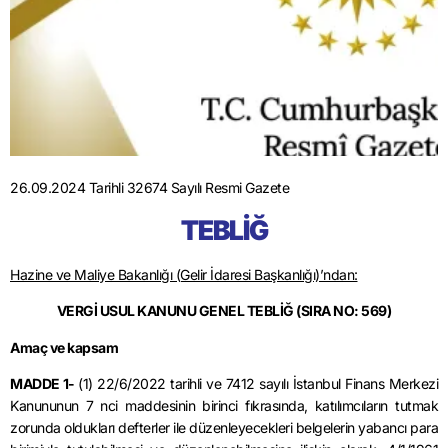
26.09.2024 Tarihli 32674 Sayılı Resmi Gazete
TEBLİĞ
Hazine ve Maliye Bakanlığı (Gelir İdaresi Başkanlığı)’ndan:
VERGİ USUL KANUNU GENEL TEBLİĞ (SIRA NO: 569)
Amaç ve kapsam
MADDE 1-
(1)
22/6/2022
tarihli ve 7412 sayılı İstanbul Finans Merkezi
Kanununun 7
nci
maddesinin birinci fıkrasında, katılımcıların tutmak
zorunda oldukları defterler ile düzenleyecekleri belgelerin yabancı para