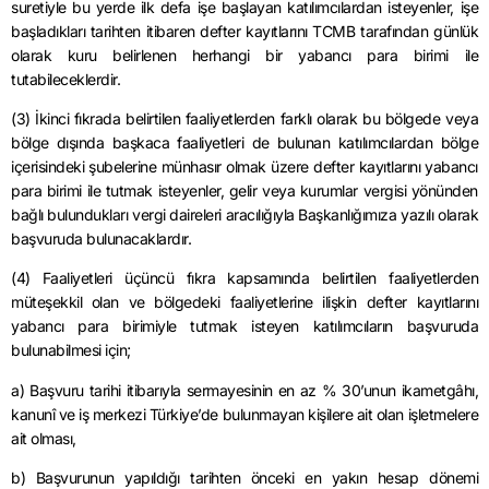
suretiyle bu yerde ilk defa işe başlayan katılımcılardan isteyenler, işe
başladıkları tarihten itibaren defter kayıtlarını TCMB tarafından günlük
olarak kuru belirlenen herhangi bir yabancı para birimi ile
tutabileceklerdir.
(3) İkinci fıkrada belirtilen faaliyetlerden farklı olarak bu bölgede veya
bölge dışında başkaca faaliyetleri de bulunan katılımcılardan bölge
içerisindeki şubelerine münhasır olmak üzere defter kayıtlarını yabancı
para birimi ile tutmak isteyenler, gelir veya kurumlar vergisi yönünden
bağlı bulundukları vergi daireleri aracılığıyla Başkanlığımıza yazılı olarak
başvuruda bulunacaklardır.
(4) Faaliyetleri üçüncü fıkra kapsamında belirtilen faaliyetlerden
müteşekkil olan ve bölgedeki faaliyetlerine ilişkin defter kayıtlarını
yabancı para birimiyle tutmak isteyen katılımcıların başvuruda
bulunabilmesi için;
a) Başvuru tarihi itibarıyla sermayesinin en az % 30’unun ikametgâhı,
kanunî ve iş merkezi Türkiye’de bulunmayan kişilere ait olan işletmelere
ait olması,
b) Başvurunun yapıldığı tarihten önceki en yakın hesap dönemi