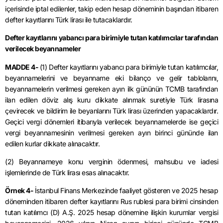
içerisinde iptal edilenler, takip eden hesap döneminin başından itibaren
defter kayıtlarını Türk lirası ile tutacaklardır.
Defter kayıtlarını yabancı para birimiyle tutan katılımcılar tarafından
verilecek beyannameler
MADDE 4-
(1) Defter kayıtlarını yabancı para birimiyle tutan katılımcılar,
beyannamelerini ve beyanname eki bilanço ve gelir tablolarını,
beyannamelerin verilmesi gereken ayın ilk gününün TCMB tarafından
ilan edilen döviz alış kuru dikkate alınmak suretiyle Türk lirasına
çevirecek ve bildirim ile beyanlarını Türk lirası üzerinden yapacaklardır.
Geçici vergi dönemleri itibarıyla verilecek beyannamelerde ise geçici
vergi beyannamesinin verilmesi gereken ayın birinci gününde ilan
edilen kurlar dikkate alınacaktır.
(2) Beyannameye konu verginin ödenmesi, mahsubu ve iadesi
işlemlerinde de Türk lirası esas alınacaktır.
Örnek 4-
İstanbul Finans Merkezinde faaliyet gösteren ve 2025 hesap
döneminden itibaren defter kayıtlarını Rus rublesi para birimi cinsinden
tutan katılımcı (D) A.Ş. 2025 hesap dönemine ilişkin kurumlar vergisi