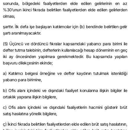
sonunda, bölgedeki faaliyetlerden elde edilen gelirlerinin en az
%30’unun ikinci fıkrada belirtilen faaliyetlerden elde edilen gelirlerden
olması,
şarttır
. İlk defa işe başlayan katılımcılar için (b) bendinde belirtilen gelir
şartı aranılmayacaktır.
(5) Üçüncü ve dördüncü fıkralar kapsamdaki yabancı para birimi ile
defter tutma talebinin, defterlerin kullanılacağı hesap döneminin en geç
iki ay öncesinden yapılması gerekmektedir. Bu kapsamda yapılan
başvuru dilekçesinin ekinde;
a) Katılımcı belgesi örneğine ve defter kaydının tutulmak istenildiği
yabancı para birimine,
b) Ofis alanı içindeki ve dışındaki faaliyet konularına ilişkin bilgiler ile
ortaklık yapısına ilişkin bilgilere,
c) Ofis alanı içindeki ve dışındaki faaliyetlerin hacmini gösterir brüt
satış
hasılatına
yönelik bilgilere,
ç) İkinci fıkrada belirtilen faaliyetlerden elde edilen brüt satış
hasılatının
,