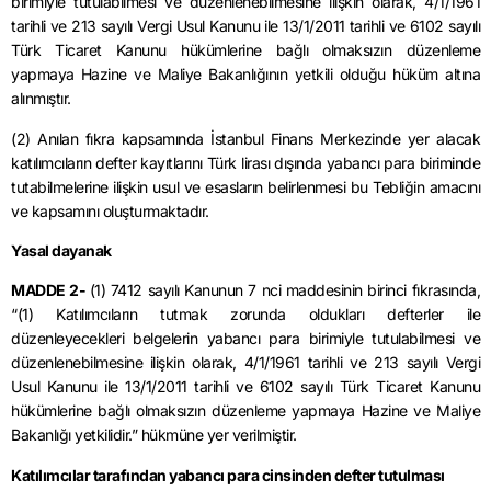
birimiyle tutulabilmesi ve düzenlenebilmesine ilişkin olarak, 4/1/1961
tarihli ve 213 sayılı Vergi Usul Kanunu ile 13/1/2011 tarihli ve 6102 sayılı
Türk Ticaret Kanunu hükümlerine bağlı olmaksızın düzenleme
yapmaya Hazine ve Maliye Bakanlığının yetkili olduğu hüküm altına
alınmıştır.
(2) Anılan fıkra kapsamında İstanbul Finans Merkezinde yer alacak
katılımcıların defter kayıtlarını Türk lirası dışında yabancı para biriminde
tutabilmelerine ilişkin usul ve esasların belirlenmesi bu Tebliğin amacını
ve kapsamını oluşturmaktadır.
Yasal dayanak
MADDE 2-
(1) 7412 sayılı Kanunun 7
nci
maddesinin birinci fıkrasında,
“(1) Katılımcıların tutmak zorunda oldukları defterler ile
düzenleyecekleri belgelerin yabancı para birimiyle tutulabilmesi ve
düzenlenebilmesine ilişkin olarak,
4/1/1961
tarihli ve 213 sayılı Vergi
Usul Kanunu ile 13/1/2011 tarihli ve 6102 sayılı Türk Ticaret Kanunu
hükümlerine bağlı olmaksızın düzenleme yapmaya Hazine ve Maliye
Bakanlığı yetkilidir.” hükmüne yer verilmiştir.
Katılımcılar tarafından yabancı para cinsinden defter tutulması