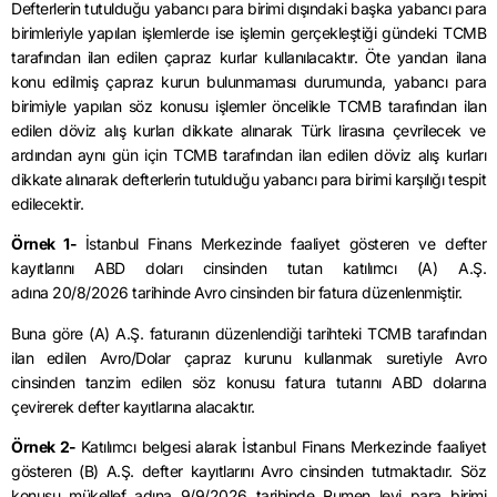
Defterlerin tutulduğu yabancı para birimi dışındaki başka yabancı para
birimleriyle yapılan işlemlerde ise işlemin gerçekleştiği gündeki TCMB
tarafından ilan edilen çapraz kurlar kullanılacaktır.
Öte yandan ilana
konu edilmiş çapraz kurun bulunmaması durumunda, yabancı para
birimiyle yapılan söz konusu işlemler öncelikle TCMB tarafından ilan
edilen döviz alış kurları dikkate alınarak Türk lirasına çevrilecek ve
ardından aynı gün için TCMB tarafından ilan edilen döviz alış kurları
dikkate alınarak defterlerin tutulduğu yabancı para birimi karşılığı tespit
edilecektir.
Örnek 1-
İstanbul Finans Merkezinde faaliyet gösteren ve defter
kayıtlarını ABD doları cinsinden tutan katılımcı (A) A.Ş.
adına
20/8/2026
tarihinde Avro cinsinden bir fatura düzenlenmiştir.
Buna göre (A) A.Ş. faturanın düzenlendiği tarihteki TCMB tarafından
ilan edilen Avro/Dolar çapraz kurunu kullanmak suretiyle Avro
cinsinden tanzim edilen söz konusu fatura tutarını ABD dolarına
çevirerek defter kayıtlarına alacaktır.
Örnek 2-
Katılımcı belgesi alarak İstanbul Finans Merkezinde faaliyet
gösteren (B) A.Ş. defter kayıtlarını Avro cinsinden tutmaktadır. Söz
konusu mükellef adına
9/9/2026
tarihinde Rumen leyi para birimi