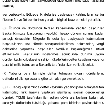
bölge içerisindeki tüm faaliyetlerden elde edilen brüt satış hasılatına
oranına,
yer
verilecektir. Bölgede ilk defa işe başlayacak katılımcıların ise bu
fıkranın (a) ve (b) bentlerinde yer alan bilgileri ibraz etmeleri yeterlidir.
(6) Üçüncü ve dördüncü fıkralar kapsamında yapılan başvurular
Başkanlığımızca başvurunun yapıldığı hesap dönemi sonuna kadar
sonuçlandırılacaktır. Bölgede ilk defa işe başlayacak katılımcıların
başvurularının kısa sürede sonuçlandırılabilmesi bakımından, vergi
dairelerine yapılacak başvurular ivedilikle Başkanlığımıza intikal
ettirilecektir. Başvurunun incelenmesi sonucunda durumu uygun
görülen katılımcı belgesine sahip mükelleflerin defter kayıtlarını yabancı
para birimi ile tutmalarına Bakanlık tarafından izin verilebilecektir.
(7) Yabancı para birimiyle defter tutmaları uygun görülenlerin,
defterlerini bilanço esasına göre tutmaları gerekmektedir.
(8) Bu Tebliğ kapsamında defter kayıtlarını yabancı para birimiyle tutan
katılımcılar, Türk lirasıyla yaptıkları işlemlerini, işlemin gerçekleştiği
gündeki TCMB tarafından ilan edilen döviz alış kurlarını kullanmak
suretiyle defterlerin tutulduğu yabancı para birimine çevireceklerdir.