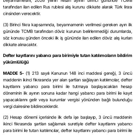
beyannamesini, 2026 yılının Nisan ayının birinci gününde TCMB
tarafından ilan edilen Rus rublesi alış kurunu dikkate alarak Türk lirası
cinsinden verecektir.
(3) Birinci fıkra kapsamında, beyannamenin verilmesi gereken ayın ilk
gününde TCMB tarafından döviz kurunun belirlenmediği durumlarda,
söz konusu günden önceki ilk iş gününde ilan edilen döviz alış kurları
dikkate alınacaktır.
Defter kayıtlarını yabancı para birimiyle tutan katılımcıların bildirim
yükümlülüğü
MADDE 5-
(1) 213 sayılı Kanunun 148 inci maddesi gereği, 3 üncü
maddenin ikinci fıkrasında yer alan şartları sağlayan katılımcılar, defter
kayıtlarını yabancı para birimi ile tutmaya başlayacakları hesap
döneminin ilk ayının sonuna kadar hangi yabancı para birimi ile kayıt
yapacaklarını gelir veya kurumlar vergisi yönünden bağlı bulunduğu
vergi dairesine bildireceklerdir.
(2) Hesap dönemi içerisinde ilk defa işe başlayıp, 3 üncü maddenin
ikinci fıkrasında şartları sağlamak suretiyle defter kayıtlarını yabancı
para birimi ile tutan katılımcılar, defter kayıtlarını yabancı para birimi ile