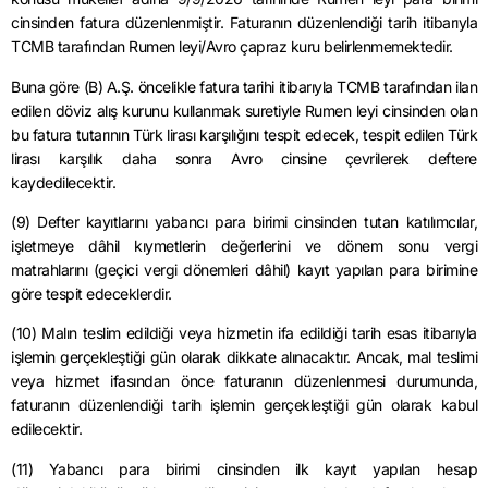
cinsinden fatura düzenlenmiştir. Faturanın düzenlendiği tarih itibarıyla
TCMB tarafından Rumen leyi/Avro çapraz kuru belirlenmemektedir.
Buna göre (B) A.Ş. öncelikle fatura tarihi itibarıyla TCMB tarafından ilan
edilen döviz alış kurunu kullanmak suretiyle Rumen leyi cinsinden olan
bu fatura tutarının Türk lirası karşılığını tespit edecek, tespit edilen Türk
lirası karşılık daha sonra Avro cinsine çevrilerek deftere
kaydedilecektir.
(9) Defter kayıtlarını yabancı para birimi cinsinden tutan katılımcılar,
işletmeye dâhil kıymetlerin değerlerini ve dönem sonu vergi
matrahlarını (geçici vergi dönemleri dâhil) kayıt yapılan para birimine
göre tespit edeceklerdir.
(10) Malın teslim edildiği veya hizmetin ifa edildiği tarih esas itibarıyla
işlemin gerçekleştiği gün olarak dikkate alınacaktır. Ancak, mal teslimi
veya hizmet ifasından önce faturanın düzenlenmesi durumunda,
faturanın düzenlendiği tarih işlemin gerçekleştiği gün olarak kabul
edilecektir.
(11) Yabancı para birimi cinsinden ilk kayıt yapılan hesap