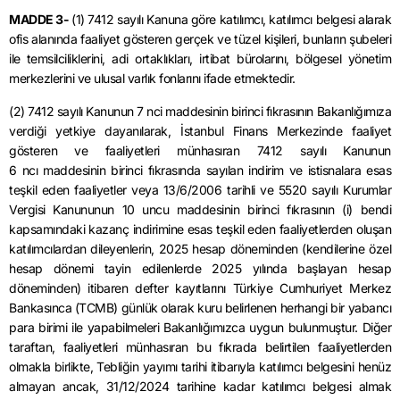
MADDE 3-
(1) 7412 sayılı Kanuna göre katılımcı, katılımcı belgesi alarak
ofis alanında faaliyet gösteren gerçek ve tüzel kişileri, bunların şubeleri
ile temsilciliklerini, adi ortaklıkları, irtibat bürolarını, bölgesel yönetim
merkezlerini ve ulusal varlık fonlarını ifade etmektedir.
(2) 7412 sayılı Kanunun 7
nci
maddesinin birinci fıkrasının Bakanlığımıza
verdiği yetkiye dayanılarak, İstanbul Finans Merkezinde faaliyet
gösteren ve faaliyetleri münhasıran 7412 sayılı Kanunun
6
ncı
maddesinin birinci fıkrasında sayılan indirim ve istisnalara esas
teşkil eden faaliyetler veya
13/6/2006
tarihli ve 5520 sayılı Kurumlar
Vergisi Kanununun 10 uncu maddesinin birinci fıkrasının (i) bendi
kapsamındaki kazanç indirimine esas teşkil eden faaliyetlerden oluşan
katılımcılardan dileyenlerin, 2025 hesap döneminden (kendilerine özel
hesap dönemi tayin edilenlerde 2025 yılında başlayan hesap
döneminden) itibaren defter kayıtlarını Türkiye Cumhuriyet Merkez
Bankasınca (TCMB) günlük olarak kuru belirlenen herhangi bir yabancı
para birimi ile yapabilmeleri Bakanlığımızca uygun bulunmuştur. Diğer
taraftan, faaliyetleri münhasıran bu fıkrada belirtilen faaliyetlerden
olmakla birlikte, Tebliğin yayımı tarihi itibarıyla katılımcı belgesini henüz
almayan ancak,
31/12/2024
tarihine kadar katılımcı belgesi almak