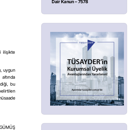
Dair Kanun – 7578
ilişikte
ı, uygun
altında
diği, bu
lirtilen
 müsaade
a GÜMÜŞ