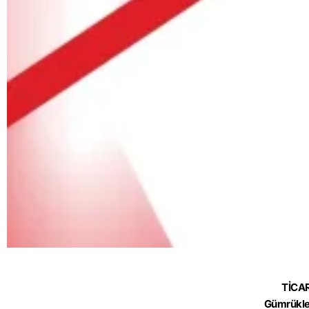
TİCA
Gümrükle