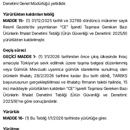
Denetimi Genel Müdürlüğü yetkilidir.
Yürürlükten kaldırılan tebliğ
MADDE 15-
(1) 31/12/2025 tarihli ve 32769 dördüncü mükerrer sayılı
Resmî Gazete’de yayımlanan “CE” İşareti Taşıması Gereken Bazı
Ürünlerin İthalat Denetimi Tebliği (Ürün Güvenliği ve Denetimi: 2025/9)
yürürlükten kaldırılmıştır.
Geçiş süreci
GEÇİCİ MADDE 1-
(1) 1/1/2026 tarihinden önce çıkış ülkesinde ihraç
amacıyla Türkiye’ye sevk edilmek üzere taşıma belgesi düzenlenmiş
veya Gümrük Mevzuatı uyarınca gümrük idarelerine sunulmuş olan
ürünlerin ithalatı, 28/2/2026 tarihine kadar (bu tarih dâhil), TAREKS
başvurusunun gerçekleştirilmesi ve ithalatçı firmanın talebi halinde, 15
inci maddeyle yürürlükten kaldırılan “CE” İşareti Taşıması Gereken Bazı
Ürünlerin İthalat Denetimi Tebliği (Ürün Güvenliği ve Denetimi:
2025/9)’ne göre sonuçlandırılır.
Yürürlük
MADDE 16-
(1) Bu Tebliğ 1/1/2026 tarihinde yürürlüğe girer.
Yürütme