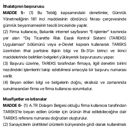
İthalatçının başvurusu
MADDE 5-
(1) Bu Tebliğ kapsamındaki denetimler, Gümrük
Yönetmeliğinin 181 inci maddesinin dördüncü fıkrası çerçevesinde
gümrük beyannamesinin tescili öncesinde yapılır.
(2) Firma kullanıcısı, Bakanlık internet sayfasının “E-işlemler” kısmında
yer alan “Dış Ticarette Risk Esaslı Kontrol Sistemi (TAREKS)
Uygulaması” bölümünü veya e-Devlet kapısını kullanarak TAREKS
üzerinden ithal partisine ilişkin bilgi ve Ek-3’ün birinci ve ikinci
maddelerinde belirtilen belgeleri yükleyerek başvurusunu yapar.
(3) Başvuru üzerine, TAREKS tarafından firmaya, ilgili denetim birimi
nezdindeki işlemlerini takip edebilmesi amacıyla bir başvuru numarası
verilir.
(4) Beyan edilen bilgi ve belgelerin doğru, eksiksiz ve zamanında
sunulmasından firma ve firma kullanıcısı sorumludur.
Muafiyetler ve istisnalar
MADDE 6-
(1) A.TR Dolaşım Belgesi olduğu firma kullanıcısı tarafından
TAREKS’te beyan edilen ürünler için ürünün ithal edilebileceğine dair
TAREKS referans numarası doğrudan oluşturulur.
(2) Sanayicilerin ürettikleri ürünlerin bünyesinde girdi olarak kullanılmak