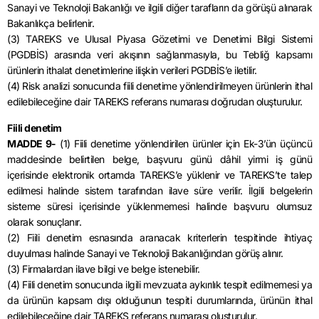
Sanayi ve Teknoloji Bakanlığı ve ilgili diğer tarafların da görüşü alınarak
Bakanlıkça belirlenir.
(3) TAREKS ve Ulusal Piyasa Gözetimi ve Denetimi Bilgi Sistemi
(PGDBİS) arasında veri akışının sağlanmasıyla, bu Tebliğ kapsamı
ürünlerin ithalat denetimlerine ilişkin verileri PGDBİS’e iletilir.
(4) Risk analizi sonucunda fiili denetime yönlendirilmeyen ürünlerin ithal
edilebileceğine dair TAREKS referans numarası doğrudan oluşturulur.
Fiili denetim
MADDE 9-
(1) Fiili denetime yönlendirilen ürünler için Ek-3’ün üçüncü
maddesinde belirtilen belge, başvuru günü dâhil yirmi iş günü
içerisinde elektronik ortamda TAREKS’e yüklenir ve TAREKS’te talep
edilmesi halinde sistem tarafından ilave süre verilir. İlgili belgelerin
sisteme süresi içerisinde yüklenmemesi halinde başvuru olumsuz
olarak sonuçlanır.
(2) Fiili denetim esnasında aranacak kriterlerin tespitinde ihtiyaç
duyulması halinde Sanayi ve Teknoloji Bakanlığından görüş alınır.
(3) Firmalardan ilave bilgi ve belge istenebilir.
(4) Fiili denetim sonucunda ilgili mevzuata aykırılık tespit edilmemesi ya
da ürünün kapsam dışı olduğunun tespiti durumlarında, ürünün ithal
edilebileceğine dair TAREKS referans numarası oluşturulur.