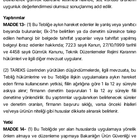
uygunluk değerlendirmesi olumsuz sonuçlanmış add edilir.
Yaptırımlar
MADDE 13-
(1) Bu Tebliğe aykırı hareket edenler ile yanlış veya yanıltıcı
beyanda bulunanlar, Ek-3’te belirtilen ya da denetim süresince talep
edilen herhangi bir belgede tahrifat yapanlar veya tahrifat yapılmış
belgeyi ibraz edenler hakkında; 7223 sayılı Kanun, 27/10/1999 tarihli
ve 4458 sayılı Gümrük Kanunu, Teknik Düzenlemeler Rejimi Kararının
hükümleri ve ilgili diğer mevzuat uygulanır.
(2) TAREKS üzerinden yürütülen düşündürmelerde, ilgili mevzuata, bu
Tebliğ hükümlerine ve bu Tebliğe ilişkin uygulamalara aykırı hareket
eden firma kullanıcısının yetkisi, fiilin ağırlığına göre 1 ila 12 ay süreyle
askıya alınır; firmanın denetim başvuruları 1 ila 12 ay süreyle fiili
denetime yönlendirilir. Bu yaptırımlar uygulanırken belirlenecek süreler
ve denetim oranları, firmanın başvuru sıklığı, varsa önceki ihlalleri
ve/veya ürünün niteliği gibi hususlar dikkate alınarak belirlenir.
Yetki
MADDE 14-
(1) Bu Tebliğde yer alan hususlarda uygulamaya yönelik
önlem almaya ve düzenleme yapmaya Bakanlığın Ürün Güvenliği ve