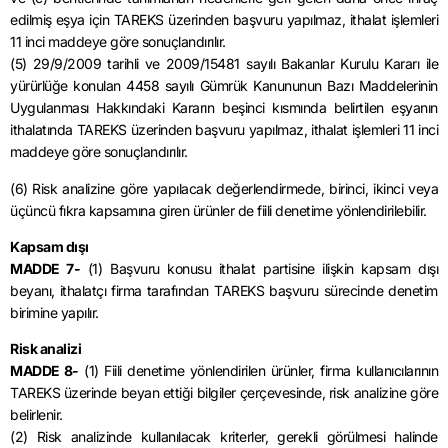
edilmiş eşya için TAREKS üzerinden başvuru yapılmaz, ithalat işlemleri
11 inci maddeye göre sonuçlandırılır.
(5) 29/9/2009 tarihli ve 2009/15481 sayılı Bakanlar Kurulu Kararı ile
yürürlüğe konulan 4458 sayılı Gümrük Kanununun Bazı Maddelerinin
Uygulanması Hakkındaki Kararın beşinci kısmında belirtilen eşyanın
ithalatında TAREKS üzerinden başvuru yapılmaz, ithalat işlemleri 11 inci
maddeye göre sonuçlandırılır.
(6) Risk analizine göre yapılacak değerlendirmede, birinci, ikinci veya
üçüncü fıkra kapsamına giren ürünler de fiili denetime yönlendirilebilir.
Kapsam dışı
MADDE 7-
(1) Başvuru konusu ithalat partisine ilişkin kapsam dışı
beyanı, ithalatçı firma tarafından TAREKS başvuru sürecinde denetim
birimine yapılır.
Risk analizi
MADDE 8-
(1) Fiili denetime yönlendirilen ürünler, firma kullanıcılarının
TAREKS üzerinde beyan ettiği bilgiler çerçevesinde, risk analizine göre
belirlenir.
(2) Risk analizinde kullanılacak kriterler, gerekli görülmesi halinde