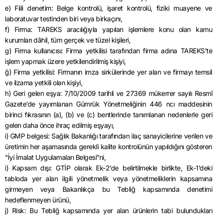
e) Fiili denetim: Belge kontrolü, işaret kontrolü, fiziki muayene ve
laboratuvar testinden biri veya birkaçını,
f) Firma: TAREKS aracılığıyla yapılan işlemlere konu olan kamu
kurumları dâhil, tüm gerçek ve tüzel kişileri,
g) Firma kullanıcısı: Firma yetkilisi tarafından firma adına TAREKS’te
işlem yapmak üzere yetkilendirilmiş kişiyi,
ğ) Firma yetkilisi: Firmanın imza sirkülerinde yer alan ve firmayı temsil
ve ilzama yetkili olan kişiyi,
h) Geri gelen eşya: 7/10/2009 tarihli ve 27369 mükerrer sayılı Resmî
Gazete’de yayımlanan Gümrük Yönetmeliğinin 446 ncı maddesinin
birinci fıkrasının (a), (b) ve (c) bentlerinde tanımlanan nedenlerle geri
gelen daha önce ihraç edilmiş eşyayı,
i) GMP belgesi: Sağlık Bakanlığı tarafından ilaç sanayicilerine verilen ve
üretimin her aşamasında gerekli kalite kontrolünün yapıldığını gösteren
“İyi İmalat Uygulamaları Belgesi”ni,
i) Kapsam dışı: GTİP olarak Ek-2’de belirtilmekle birlikte, Ek-1’deki
tabloda yer alan ilgili yönetmelik veya yönetmeliklerin kapsamına
girmeyen veya Bakanlıkça bu Tebliğ kapsamında denetimi
hedeflenmeyen ürünü,
j) Risk: Bu Tebliğ kapsamında yer alan ürünlerin tabi bulundukları