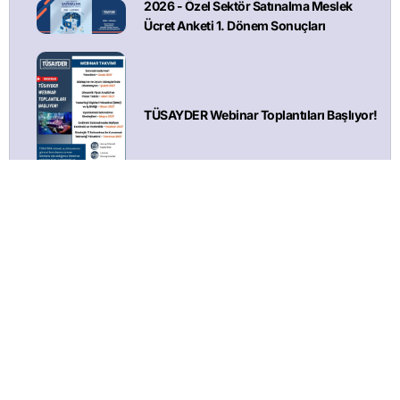
2026 - Özel Sektör Satınalma Meslek
Ücret Anketi 1. Dönem Sonuçları
TÜSAYDER Webinar Toplantıları Başlıyor!
İthalatta İlave Gümrük Vergisi Uygulanmasına İlişkin
Kararda Değişiklik Yapılmasına Dair Kararda Değişiklik
Yapılması Hakkındaki Karar (Karar Sayısı: 11274)
Suriye’den Karpuz/ Karpuz Çekirdeği İthalatının
Yasaklanması Hk. – GGM
Sosyal Hizmetler Kanunu ve Bazı Kanunlarda Değişiklik
Yapılmasına Dair Kanun – 7578