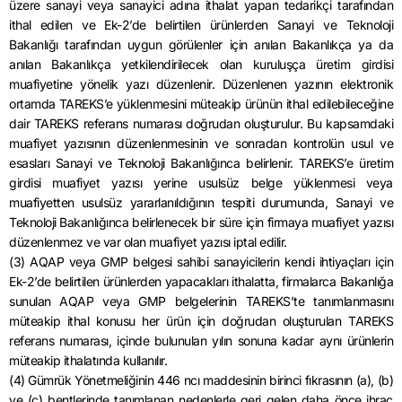
üzere sanayi veya sanayici adına ithalat yapan tedarikçi tarafından
ithal edilen ve Ek-2’de belirtilen ürünlerden Sanayi ve Teknoloji
Bakanlığı tarafından uygun görülenler için anılan Bakanlıkça ya da
anılan Bakanlıkça yetkilendirilecek olan kuruluşça üretim girdisi
muafiyetine yönelik yazı düzenlenir. Düzenlenen yazının elektronik
ortamda TAREKS’e yüklenmesini müteakip ürünün ithal edilebileceğine
dair TAREKS referans numarası doğrudan oluşturulur. Bu kapsamdaki
muafiyet yazısının düzenlenmesinin ve sonradan kontrolün usul ve
esasları Sanayi ve Teknoloji Bakanlığınca belirlenir. TAREKS’e üretim
girdisi muafiyet yazısı yerine usulsüz belge yüklenmesi veya
muafiyetten usulsüz yararlanıldığının tespiti durumunda, Sanayi ve
Teknoloji Bakanlığınca belirlenecek bir süre için firmaya muafiyet yazısı
düzenlenmez ve var olan muafiyet yazısı iptal edilir.
(3) AQAP veya GMP belgesi sahibi sanayicilerin kendi ihtiyaçları için
Ek-2’de belirtilen ürünlerden yapacakları ithalatta, firmalarca Bakanlığa
sunulan AQAP veya GMP belgelerinin TAREKS’te tanımlanmasını
müteakip ithal konusu her ürün için doğrudan oluşturulan TAREKS
referans numarası, içinde bulunulan yılın sonuna kadar aynı ürünlerin
müteakip ithalatında kullanılır.
(4) Gümrük Yönetmeliğinin 446 ncı maddesinin birinci fıkrasının (a), (b)
ve (c) bentlerinde tanımlanan nedenlerle geri gelen daha önce ihraç