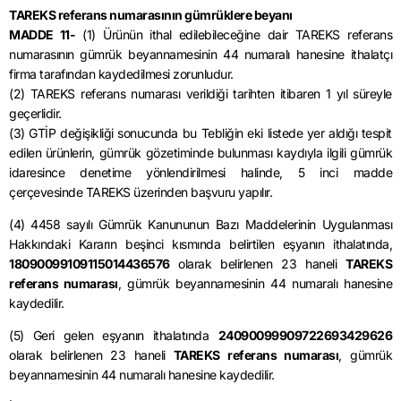
TAREKS referans numarasının gümrüklere beyanı
MADDE 11-
(1) Ürünün ithal edilebileceğine dair TAREKS referans
numarasının gümrük beyannamesinin 44 numaralı hanesine ithalatçı
firma tarafından kaydedilmesi zorunludur.
(2) TAREKS referans numarası verildiği tarihten itibaren 1 yıl süreyle
geçerlidir.
(3) GTİP değişikliği sonucunda bu Tebliğin eki listede yer aldığı tespit
edilen ürünlerin, gümrük gözetiminde bulunması kaydıyla ilgili gümrük
idaresince denetime yönlendirilmesi halinde, 5 inci madde
çerçevesinde TAREKS üzerinden başvuru yapılır.
(4) 4458 sayılı Gümrük Kanununun Bazı Maddelerinin Uygulanması
Hakkındaki Kararın beşinci kısmında belirtilen eşyanın ithalatında,
18090099109115014436576
olarak belirlenen 23 haneli
TAREKS
referans numarası
, gümrük beyannamesinin 44 numaralı hanesine
kaydedilir.
(5) Geri gelen eşyanın ithalatında
24090099909722693429626
olarak belirlenen 23 haneli
TAREKS referans numarası
, gümrük
beyannamesinin 44 numaralı hanesine kaydedilir.