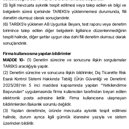
(5) İlgili mevzuata aykırılık tespit edilmesi veya talep edilen ek bilgi ve
belgelerin süresi içerisinde TAREKS’e yüklenmemesi durumunda, fiili
denetim olumsuz olarak sonuçlandırılır.
(6) TAREKS’e yüklenen AB Uygunluk Beyanı, test raporu veya denetim
birimince talep edilen diğer belgelerin ilgilisince düzenlenmediğinin
tespiti halinde, diğer şartlar uygun olsa dahi fiili denetim olumsuz olarak
sonuçlandırılır.
Firma kullanıcısına yapılan bildirimler
MADDE 10-
(1) Denetim sürecine ve sonucuna ilişkin sorgulamalar
TAREKS aracılığıyla yapılır.
(2) Denetim sürecine ve sonucuna ilişkin bildirimler, Dış Ticarette Risk
Esaslı Kontrol Sistemi Hakkında Tebliğ (Ürün Güvenliği ve Denetimi:
2025/28)’nin 5 inci maddesi kapsamında yapılan “Yetkilendirme
Başvuruları” uygulamasında firma kullanıcıları tarafından beyan edilen
elektronik posta adresine iletilir. Firma kullanıcısına ulaşmayan
bildirimlerden Bakanlık sorumlu değildir.
(3) Yapılan denetimde, üründe mevzuata aykırılık tespit edilmesi
halinde, durum ayrıca ilgili gümrük idaresine yazıyla ve sistem
üzerinden bildirilir.