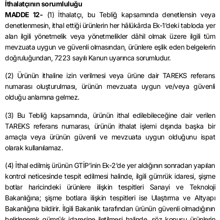
İthalatçının sorumluluğu
MADDE 12-
(1) İthalatçı, bu Tebliğ kapsamında denetlensin veya
denetlenmesin, ithal ettiği ürünlerin her hâlükârda Ek-1’deki tabloda yer
alan ilgili yönetmelik veya yönetmelikler dâhil olmak üzere ilgili tüm
mevzuata uygun ve güvenli olmasından, ürünlere eşlik eden belgelerin
doğruluğundan, 7223 sayılı Kanun uyarınca sorumludur.
(2) Ürünün ithaline izin verilmesi veya ürüne dair TAREKS referans
numarası oluşturulması, ürünün mevzuata uygun ve/veya güvenli
olduğu anlamına gelmez.
(3) Bu Tebliğ kapsamında, ürünün ithal edilebileceğine dair verilen
TAREKS referans numarası, ürünün ithalat işlemi dışında başka bir
amaçla veya ürünün güvenli ve mevzuata uygun olduğunu ispat
olarak kullanılamaz.
(4) İthal edilmiş ürünün GTİP’inin Ek-2’de yer aldığının sonradan yapılan
kontrol neticesinde tespit edilmesi halinde, ilgili gümrük idaresi, şişme
botlar haricindeki ürünlere ilişkin tespitleri Sanayi ve Teknoloji
Bakanlığına; şişme botlara ilişkin tespitleri ise Ulaştırma ve Altyapı
Bakanlığına bildirir. İlgili Bakanlık tarafından ürünün güvenli olmadığının
belirlenerek gümrük idaresine iletilmesi halinde, söz konusu ürünlerin