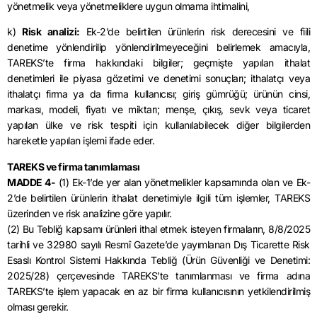
yönetmelik veya yönetmeliklere uygun olmama ihtimalini,
k)
Risk analizi:
Ek-2’de belirtilen ürünlerin risk derecesini ve fiili
denetime yönlendirilip yönlendirilmeyeceğini belirlemek amacıyla,
TAREKS’te firma hakkındaki bilgiler; geçmişte yapılan ithalat
denetimleri ile piyasa gözetimi ve denetimi sonuçları; ithalatçı veya
ithalatçı firma ya da firma kullanıcısı; giriş gümrüğü; ürünün cinsi,
markası, modeli, fiyatı ve miktarı; menşe, çıkış, sevk veya ticaret
yapılan ülke ve risk tespiti için kullanılabilecek diğer bilgilerden
hareketle yapılan işlemi ifade eder.
TAREKS ve firma tanımlaması
MADDE 4-
(1) Ek-1’de yer alan yönetmelikler kapsamında olan ve Ek-
2’de belirtilen ürünlerin ithalat denetimiyle ilgili tüm işlemler, TAREKS
üzerinden ve risk analizine göre yapılır.
(2) Bu Tebliğ kapsamı ürünleri ithal etmek isteyen firmaların, 8/8/2025
tarihli ve 32980 sayılı Resmî Gazete’de yayımlanan Dış Ticarette Risk
Esaslı Kontrol Sistemi Hakkında Tebliğ (Ürün Güvenliği ve Denetimi:
2025/28) çerçevesinde TAREKS’te tanımlanması ve firma adına
TAREKS’te işlem yapacak en az bir firma kullanıcısının yetkilendirilmiş
olması gerekir.