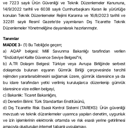
ve 7223 sayılı Ürün Güvenliği ve Teknik Düzenlemeler Kanununa,
14/9/2022 tarihli ve 6038 sayılı Cumhurbaşkanı Kararı ile yürürlüğe
konulan Teknik Düzenlemeler Rejimi Kararına ve 16/8/2023 tarihli ve
32281 sayılı Resmî Gazete’de yayımlanan Dış Ticarette Teknik
Düzenlemeler Yönetmeliğine dayanılarak hazırlanmıştır.
Tanımlar
MADDE 3-
(1) Bu Tebliğde geçen;
a) AQAP belgesi: Millî Savunma Bakanlığı tarafından verilen
“Endüstriyel Kalite Güvence Seviye Belgesi”ni,
b) A.TR Dolaşım Belgesi: Türkiye veya Avrupa Birliğinde serbest
dolaşımda bulunan eşyanın Gümrük Birliği çerçevesinde tercihli
rejimden yararlanabilmesini sağlamak üzere, gümrük idaresince ya da
bu idare tarafından yetki verilmiş kuruluşlarca düzenlenip gümrük
idaresince vize edilen belgeyi,
c) Bakanlık: Ticaret Bakanlığını,
d) Denetim Birimi: Türk Standartları Enstitüsünü,
d) Dış Ticarette Risk Esaslı Kontrol Sistemi (TAREKS): Ürün güvenliği
mevzuatı ve teknik düzenlemeler uyarınca yapılan denetim, uygunluk
ve izin işlemlerinin elektronik ortamda ve risk esaslı yerine getirilmesi
amacıyla oluşturulan internet tabanlı uygulamayı,