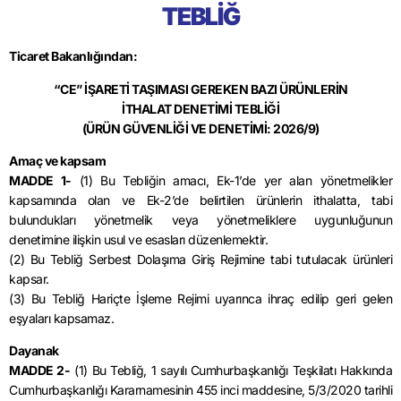
TEBLİĞ
Ticaret Bakanlığından:
“CE” İŞARETİ TAŞIMASI GEREKEN BAZI ÜRÜNLERİN
İTHALAT DENETİMİ TEBLİĞİ
(ÜRÜN GÜVENLİĞİ VE DENETİMİ: 2026/9)
Amaç ve kapsam
MADDE 1-
(1) Bu Tebliğin amacı, Ek-1’de yer alan yönetmelikler
kapsamında olan ve Ek-2’de belirtilen ürünlerin ithalatta, tabi
bulundukları yönetmelik veya yönetmeliklere uygunluğunun
denetimine ilişkin usul ve esasları düzenlemektir.
(2) Bu Tebliğ Serbest Dolaşıma Giriş Rejimine tabi tutulacak ürünleri
kapsar.
(3) Bu Tebliğ Hariçte İşleme Rejimi uyarınca ihraç edilip geri gelen
eşyaları kapsamaz.
Dayanak
MADDE 2-
(1) Bu Tebliğ, 1 sayılı Cumhurbaşkanlığı Teşkilatı Hakkında
Cumhurbaşkanlığı Kararnamesinin 455 inci maddesine, 5/3/2020 tarihli