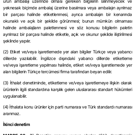
ürün ambalajı üzerinde olması gereken bilgilerin silinmeyecek ve
yeknesak biçimde ambalaj üzerine basılması veya ambalajın ayrılmaz
bir parçası halinde etiketlenmesi, ayrıca ambalajın bir kenarında
okunaklı ve açık bir şekilde görünmesi; bunun mümkün olmaması
halinde ambalajların paletlenmesi ve söz konusu bilgilerin paletin
ayrılmaz bir parçası halinde etiketle, açık ve okunur şekilde iliştirilmesi
şeklinde yapılır.
(2) Etiket ve/veya işaretlemede yer alan bilgiler Türkçe veya yabancı
dillerde yazılabilir. İngilizce dışındaki yabancı dillerde etiketleme
ve/veya işaretleme yapılması halinde, etiket ve/veya işaretlemede yer
alan bilgilerin Türkçe tercümesi firma tarafından beyan edilir.
(3) İthalat denetiminde, etiketleme ve/veya işaretlemeye ilişkin olarak
ürünlerin ilgili standardına karşılık gelen uluslararası standart hükümleri
uygulanabilir.
(4) İthalata konu ürünler için parti numarası ve Türk standardı numarası
aranmaz.
İkinci denetim