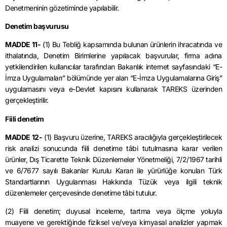
Denetmeninin gözetiminde yapılabilir.
Denetim başvurusu
MADDE 11-
(1) Bu Tebliğ kapsamında bulunan ürünlerin ihracatında ve
ithalatında, Denetim Birimlerine yapılacak başvurular, firma adına
yetkilendirilen kullanıcılar tarafından Bakanlık internet sayfasındaki “E-
İmza Uygulamaları” bölümünde yer alan “E-İmza Uygulamalarına Giriş”
uygulamasını veya e-Devlet kapısını kullanarak TAREKS üzerinden
gerçekleştirilir.
Fiili denetim
MADDE 12-
(1) Başvuru üzerine, TAREKS aracılığıyla gerçekleştirilecek
risk analizi sonucunda fiili denetime tâbi tutulmasına karar verilen
ürünler, Dış Ticarette Teknik Düzenlemeler Yönetmeliği, 7/2/1967 tarihli
ve 6/7677 sayılı Bakanlar Kurulu Kararı ile yürürlüğe konulan Türk
Standartlarının Uygulanması Hakkında Tüzük veya ilgili teknik
düzenlemeler çerçevesinde denetime tâbi tutulur.
(2) Fiili denetim; duyusal inceleme, tartma veya ölçme yoluyla
muayene ve gerektiğinde fiziksel ve/veya kimyasal analizler yapmak