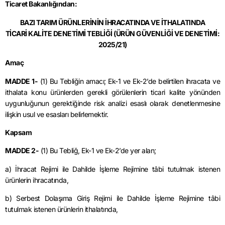
Ticaret Bakanlığından:
BAZI TARIM ÜRÜNLERİNİN İHRACATINDA VE İTHALATINDA
TİCARİ KALİTE DENETİMİ TEBLİĞİ
(ÜRÜN GÜVENLİĞİ VE DENETİMİ:
2025/21)
Amaç
MADDE 1-
(1) Bu Tebliğin amacı; Ek-1 ve Ek-2’de belirtilen ihracata ve
ithalata konu ürünlerden gerekli görülenlerin ticari kalite yönünden
uygunluğunun gerektiğinde risk analizi esaslı olarak denetlenmesine
ilişkin usul ve esasları belirlemektir.
Kapsam
MADDE 2-
(1) Bu Tebliğ, Ek-1 ve Ek-2’de yer alan;
a) İhracat Rejimi ile Dahilde İşleme Rejimine tâbi tutulmak istenen
ürünlerin ihracatında,
b) Serbest Dolaşıma Giriş Rejimi ile Dahilde İşleme Rejimine tâbi
tutulmak istenen ürünlerin ithalatında,