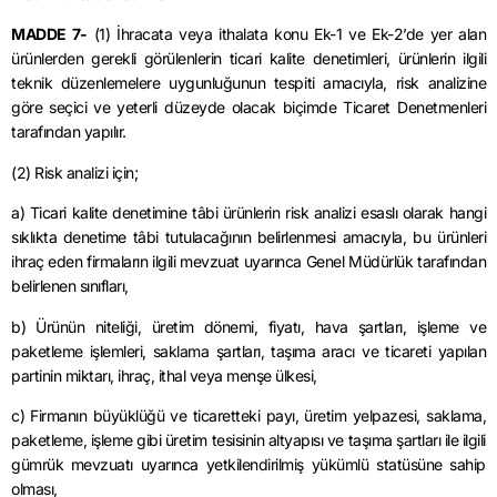
MADDE 7-
(1) İhracata veya ithalata konu Ek-1 ve Ek-2’de yer alan
ürünlerden gerekli görülenlerin ticari kalite denetimleri, ürünlerin ilgili
teknik düzenlemelere uygunluğunun tespiti amacıyla, risk analizine
göre seçici ve yeterli düzeyde olacak biçimde Ticaret Denetmenleri
tarafından yapılır.
(2) Risk analizi için;
a) Ticari kalite denetimine tâbi ürünlerin risk analizi esaslı olarak hangi
sıklıkta denetime tâbi tutulacağının belirlenmesi amacıyla, bu ürünleri
ihraç eden firmaların ilgili mevzuat uyarınca Genel Müdürlük tarafından
belirlenen sınıfları,
b) Ürünün niteliği, üretim dönemi, fiyatı, hava şartları, işleme ve
paketleme işlemleri, saklama şartları, taşıma aracı ve ticareti yapılan
partinin miktarı, ihraç, ithal veya menşe ülkesi,
c) Firmanın büyüklüğü ve ticaretteki payı, üretim yelpazesi, saklama,
paketleme, işleme gibi üretim tesisinin altyapısı ve taşıma şartları ile ilgili
gümrük mevzuatı uyarınca yetkilendirilmiş yükümlü statüsüne sahip
olması,