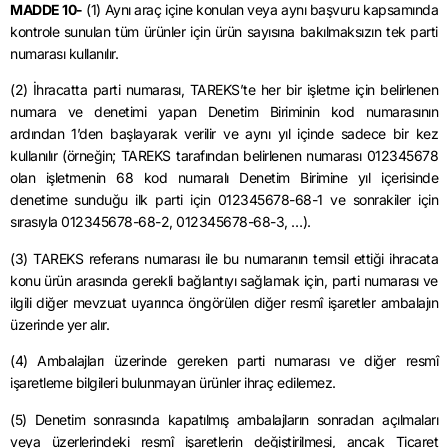
MADDE 10-
(1) Aynı araç içine konulan veya aynı başvuru kapsamında
kontrole sunulan tüm ürünler için ürün sayısına bakılmaksızın tek parti
numarası kullanılır.
(2) İhracatta parti numarası, TAREKS’te her bir işletme için belirlenen
numara ve denetimi yapan Denetim Biriminin kod numarasının
ardından 1’den başlayarak verilir ve aynı yıl içinde sadece bir kez
kullanılır (örneğin; TAREKS tarafından belirlenen numarası 012345678
olan işletmenin 68 kod numaralı Denetim Birimine yıl içerisinde
denetime sunduğu ilk parti için 012345678-68-1 ve sonrakiler için
sırasıyla 012345678-68-2, 012345678-68-3, …).
(3) TAREKS referans numarası ile bu numaranın temsil ettiği ihracata
konu ürün arasında gerekli bağlantıyı sağlamak için, parti numarası ve
ilgili diğer mevzuat uyarınca öngörülen diğer resmî işaretler ambalajın
üzerinde yer alır.
(4) Ambalajları üzerinde gereken parti numarası ve diğer resmî
işaretleme bilgileri bulunmayan ürünler ihraç edilemez.
(5) Denetim sonrasında kapatılmış ambalajların sonradan açılmaları
veya üzerlerindeki resmî işaretlerin değiştirilmesi, ancak Ticaret