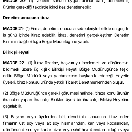
MADDE 20-
(1) Denetim sonucu uygun olanlar dâhil, denetlenmiş
ürünler gerektiği takdirde ikinci kez denetlenebilir.
Denetim sonucuna itiraz
MADDE 21-
(1) Firma, denetim sonucuna sebepleriyle birlikte en geç iki
iş günü içinde itiraz edebilir. İtiraz, denetimi gerçekleştiren Denetim
Biriminin bağlı olduğu Bölge Müdürlüğüne yapılır.
Bilirkişi Heyeti
MADDE 22-
(1) İtiraz üzerine, başvuruyu incelemek ve düşüncesini
bildirmek üzere üç kişilik Bilirkişi Heyeti Bölge Müdürlüğünce teşkil
edilir. Bölge Müdürü veya yardımcısının başkanlık edeceği Heyetin
üyeleri, itiraz konusu üründe yetkili Ticaret Denetmenlerinden oluşur.
(2) Bölge Müdürlüğünce gerekli görülmesi halinde, itiraza konu ürünün
ihracatını yapan İhracatçı Birlikleri üyesi bir ihracatçı Bilirkişi Heyetine
çağrılabilir.
(3) Başkan veya üyelerden biri, denetimin sonucuna itiraz eden
firmanın üst soy veya alt soy hısımlarından, karı veya kocasından,
dördüncü dereceye kadar civar veya sıhrî hısımlarından olduğu veya