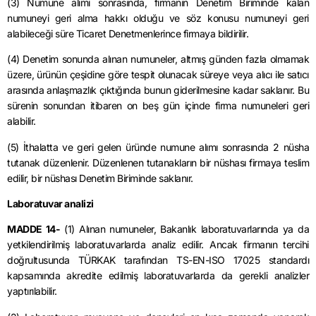
(3) Numune alımı sonrasında, firmanın Denetim Biriminde kalan
numuneyi geri alma hakkı olduğu ve söz konusu numuneyi geri
alabileceği süre Ticaret Denetmenlerince firmaya bildirilir.
(4) Denetim sonunda alınan numuneler, altmış günden fazla olmamak
üzere, ürünün çeşidine göre tespit olunacak süreye veya alıcı ile satıcı
arasında anlaşmazlık çıktığında bunun giderilmesine kadar saklanır. Bu
sürenin sonundan itibaren on beş gün içinde firma numuneleri geri
alabilir.
(5) İthalatta ve geri gelen üründe numune alımı sonrasında 2 nüsha
tutanak düzenlenir. Düzenlenen tutanakların bir nüshası firmaya teslim
edilir, bir nüshası Denetim Biriminde saklanır.
Laboratuvar analizi
MADDE 14-
(1) Alınan numuneler, Bakanlık laboratuvarlarında ya da
yetkilendirilmiş laboratuvarlarda analiz edilir. Ancak firmanın tercihi
doğrultusunda TÜRKAK tarafından TS-EN-ISO 17025 standardı
kapsamında akredite edilmiş laboratuvarlarda da gerekli analizler
yaptırılabilir.