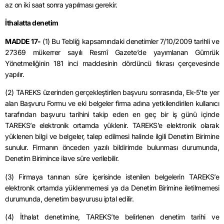
az on iki saat sonra yapılması gerekir.
İthalatta denetim
MADDE 17-
(1) Bu Tebliğ kapsamındaki denetimler 7/10/2009 tarihli ve
27369 mükerrer sayılı Resmî Gazete’de yayımlanan Gümrük
Yönetmeliğinin 181 inci maddesinin dördüncü fıkrası çerçevesinde
yapılır.
(2) TAREKS üzerinden gerçekleştirilen başvuru sonrasında, Ek-5’te yer
alan Başvuru Formu ve eki belgeler firma adına yetkilendirilen kullanıcı
tarafından başvuru tarihini takip eden en geç bir iş günü içinde
TAREKS’e elektronik ortamda yüklenir. TAREKS’e elektronik olarak
yüklenen bilgi ve belgeler, talep edilmesi halinde ilgili Denetim Birimine
sunulur. Firmanın önceden yazılı bildirimde bulunması durumunda,
Denetim Birimince ilave süre verilebilir.
(3) Firmaya tanınan süre içerisinde istenilen belgelerin TAREKS’e
elektronik ortamda yüklenmemesi ya da Denetim Birimine iletilmemesi
durumunda, denetim başvurusu iptal edilir.
(4) İthalat denetimine, TAREKS’te belirlenen denetim tarihi ve