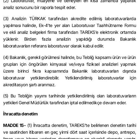
(2) Laboratuvar, muayene ve deneyleri en kısa zamanda yaparak
analiz sonucunu bir raporla tespit eder.
(3) Analizin TÜRKAK tarafından akredite edilmiş laboratuvarlarda
yapılması halinde, Ek-4’te yer alan Laboratuvar Taahhütname Formu
ve ekli analiz belgeleri firma tarafından TAREKS’e elektronik ortamda
yüklenir. Birden fazla analizin yapıldığı durumda Bakanlık
laboratuvarları referans laboratuvar olarak kabul edilir.
(4) Bakanlık, gerekli görülmesi halinde, bu Tebliğ kapsamı ürün ve ürün
grupları için öngörülen kimyasal ve/veya fiziksel analizleri yapmak
üzere birinci fıkra kapsamında Bakanlık laboratuvarları dışında
laboratuvar yetkilendirebilir. Yetkilendirilmiş laboratuvarlar için
akreditasyon şartı aranmaz.
(5) Bu Tebliğin yayımı tarihinde yetkilendirilmiş olan laboratuvarların
yetkileri Genel Müdürlük tarafından iptal edilmedikçe devam eder.
İhracatta denetim
MADDE 15-
(1) İhracatta denetim, TAREKS’te belirlenen denetim tarihi
ve saatinden itibaren en geç yirmi dört saat içerisinde depo, antrepo,
liman veya işleme yerinden denetlemeye en elverişli olanında yapılır.