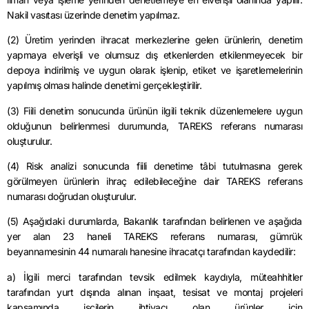
Nakil vasıtası üzerinde denetim yapılmaz.
(2) Üretim yerinden ihracat merkezlerine gelen ürünlerin, denetim
yapmaya elverişli ve olumsuz dış etkenlerden etkilenmeyecek bir
depoya indirilmiş ve uygun olarak işlenip, etiket ve işaretlemelerinin
yapılmış olması halinde denetimi gerçekleştirilir.
(3) Fiili denetim sonucunda ürünün ilgili teknik düzenlemelere uygun
olduğunun belirlenmesi durumunda, TAREKS referans numarası
oluşturulur.
(4) Risk analizi sonucunda fiili denetime tâbi tutulmasına gerek
görülmeyen ürünlerin ihraç edilebileceğine dair TAREKS referans
numarası doğrudan oluşturulur.
(5) Aşağıdaki durumlarda, Bakanlık tarafından belirlenen ve aşağıda
yer alan 23 haneli TAREKS referans numarası, gümrük
beyannamesinin 44 numaralı hanesine ihracatçı tarafından kaydedilir:
a) İlgili merci tarafından tevsik edilmek kaydıyla, müteahhitler
tarafından yurt dışında alınan inşaat, tesisat ve montaj projeleri
kapsamında işçilerin ihtiyacı olan ürünler için