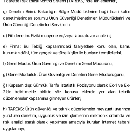
Ticarette Risk Esaslı Kontrol Sistemi (TAREKS)’nde ilan edilenleri,
ç) Denetim Birimi: Bakanlığın Bölge Müdürlüklerine bağlı ticari kalite
denetimlerinden sorumlu Ürün Güvenliği Denetimleri Müdürlüklerini ve
Ürün Güvenliği Denetimleri Servislerini,
d) Fiili denetim: Fiziki muayene ve/veya laboratuvar analizini,
e) Firma: Bu Tebliğ kapsamındaki faaliyetlere konu olan, kamu
kurumları dâhil, tüm gerçek ve tüzel kişiler ile bunların temsilcilerini,
f) Genel Müdür: Ürün Güvenliği ve Denetimi Genel Müdürünü,
g) Genel Müdürlük: Ürün Güvenliği ve Denetimi Genel Müdürlüğünü,
ğ) Kapsam dışı: Gümrük Tarife İstatistik Pozisyonu olarak Ek-1 ve Ek-
2’de belirtilmekle birlikte söz konusu eklerde yer alan teknik
düzenlemeler kapsamına girmeyen ürünleri,
h) TAREKS: Ürün güvenliği ve teknik düzenlemeler mevzuatı uyarınca
yürütülen denetim, uygunluk ve izin işlemlerinin elektronik ortamda ve
risk analizi esaslı olarak yapılması amacıyla kurulan internet tabanlı
uygulamayı,