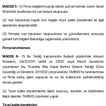
MADDE 5-
(1) Firma bilgilerini kayda alarak güncel tutmak üzere Genel
Müdürlük tarafından bir veri tabanı oluşturulur.
(2) Veri tabanında kayıtlı tüm bilgiler ticari kalite denetimleri ile ilgili
işlemlerde değerlendirilir.
(3) Firmalar veri tabanının oluşturulması ve güncellenmesi amacıyla
gerekli tüm bilgileri Bakanlığa sağlamakla yükümlüdür.
Firma tanımlaması
MADDE 6-
(1) Bu Tebliğ kapsamında faaliyet göstermek isteyen
firmaların, 29/12/2011 tarihli ve 28157 sayılı Resmî Gazete’de
yayımlanan Dış Ticarette Risk Esaslı Kontrol Sistemi Tebliği (Ürün
Güvenliği ve Denetimi: 2011/53) çerçevesinde TAREKS’te tanımlanması
ve firma adına işlem yapacak en az bir kullanıcının yetkilendirilmiş
olması gerekir.
(2) Ticari kalite denetimlerine ilişkin başvuru, denetim ve bildirimlere
ilişkin işlemler TAREKS üzerinden yapılır.
Ticari kalite denetimleri