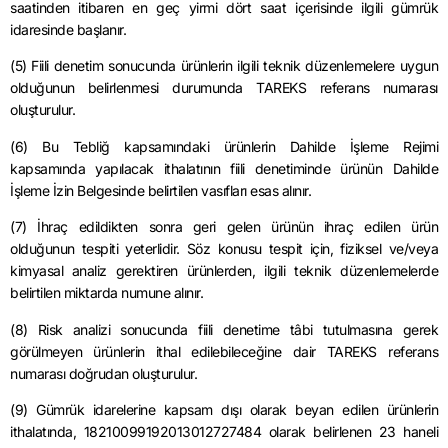
saatinden itibaren en geç yirmi dört saat içerisinde ilgili gümrük
idaresinde başlanır.
(5) Fiili denetim sonucunda ürünlerin ilgili teknik düzenlemelere uygun
olduğunun belirlenmesi durumunda TAREKS referans numarası
oluşturulur.
(6) Bu Tebliğ kapsamındaki ürünlerin Dahilde İşleme Rejimi
kapsamında yapılacak ithalatının fiili denetiminde ürünün Dahilde
İşleme İzin Belgesinde belirtilen vasıfları esas alınır.
(7) İhraç edildikten sonra geri gelen ürünün ihraç edilen ürün
olduğunun tespiti yeterlidir. Söz konusu tespit için, fiziksel ve/veya
kimyasal analiz gerektiren ürünlerden, ilgili teknik düzenlemelerde
belirtilen miktarda numune alınır.
(8) Risk analizi sonucunda fiili denetime tâbi tutulmasına gerek
görülmeyen ürünlerin ithal edilebileceğine dair TAREKS referans
numarası doğrudan oluşturulur.
(9) Gümrük idarelerine kapsam dışı olarak beyan edilen ürünlerin
ithalatında, 18210099192013012727484 olarak belirlenen 23 haneli