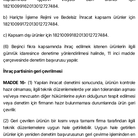
18210099162013012727484.
b) Hariçte İşleme Rejimi ve Bedelsiz İhracat kapsamı ürünler için
18210099172013012727484.
c) Kapsam dışı ürünler için 18210099182013012727484.
(6) Beşinci fıkra kapsamında ihraç edilmek istenen ürünlerin ilgili
gümrük idaresince denetime yönlendirilmesi halinde, 11 inci madde
çerçevesinde denetim başvurusu yapılır.
İhraç partisinin geri çevrilmesi
MADDE 16-
(1) Yapılan ihracat denetimi sonucunda, ürünün kontrole
hazır olmaması, ilgili teknik düzenlemelerde yer alan toleransları aşması
ve/veya mevzuatın diğer hükümlerine aykırı olduğunun tespit edilmesi
veya denetim için firmanın hazır bulunmaması durumlarında ürün geri
çevrilir.
(2) Geri çevrilen ürünün bir kısmı veya tamamı firma tarafından ilgili
teknik düzenlemelere uygun hale getirilebilir. Uygun hale getirilen
ürünler için yeniden denetim başvurusunun geri çevirme işleminden en