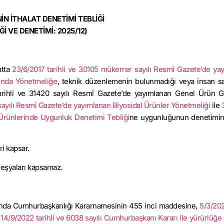
İN İTHALAT DENETİMİ TEBLİĞİ
İ VE DENETİMİ: 2025/12)
atta
23/6/2017 tarihli ve 30105 mükerrer sayılı Resmî Gazete’de ya
kında Yönetmeliğe
, teknik düzenlemenin bulunmadığı veya insan sa
tarihli ve 31420 sayılı Resmî Gazete’de yayımlanan Genel Ürün G
ayılı Resmî Gazete’de yayımlanan Biyosidal Ürünler Yönetmeliği
ile
 Ürünlerinde Uygunluk Denetimi Tebliği
ne uygunluğunun denetimine
ri kapsar.
n eşyaları kapsamaz.
kkında Cumhurbaşkanlığı Kararnamesinin 455 inci maddesine,
5/3/202
,
14/9/2022 tarihli ve 6038 sayılı Cumhurbaşkanı Kararı ile yürürlüğe