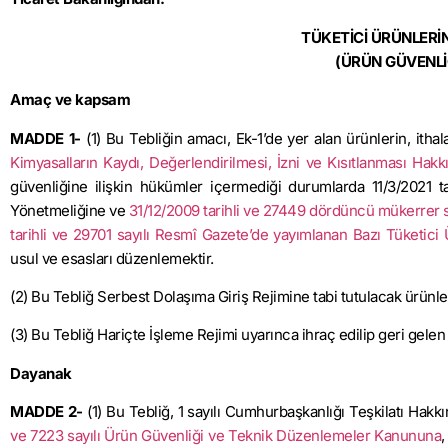
TÜKETİCİ ÜRÜNLERİN
(ÜRÜN GÜVENLİĞ
Amaç ve kapsam
MADDE 1-
(1) Bu Tebliğin amacı, Ek-1’de yer alan ürünlerin, ithal
Kimyasalların Kaydı, Değerlendirilmesi, İzni ve Kısıtlanması Hak
güvenliğine ilişkin hükümler içermediği durumlarda 11/3/2021 
Yönetmeliğine ve
31/12/2009 tarihli ve 27449 dördüncü mükerrer s
tarihli ve 29701 sayılı Resmî Gazete’de yayımlanan Bazı Tüketici
usul ve esasları düzenlemektir.
(2) Bu Tebliğ Serbest Dolaşıma Giriş Rejimine tabi tutulacak ürünle
(3) Bu Tebliğ Hariçte İşleme Rejimi uyarınca ihraç edilip geri gele
Dayanak
MADDE 2-
(1) Bu Tebliğ, 1 sayılı Cumhurbaşkanlığı Teşkilatı Ha
ve 7223 sayılı Ürün Güvenliği ve Teknik Düzenlemeler Kanununa