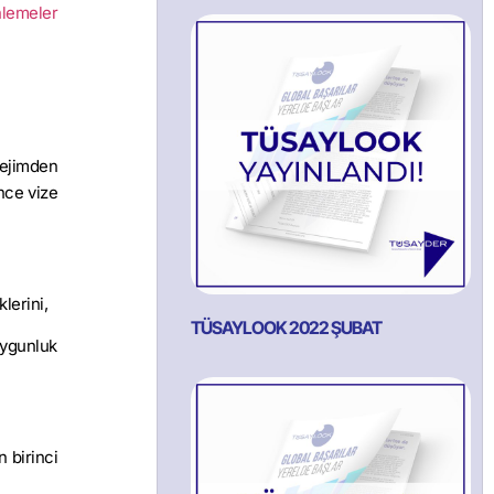
nlemeler
rejimden
nce vize
lerini,
TÜSAYLOOK 2022 ŞUBAT
uygunluk
 birinci