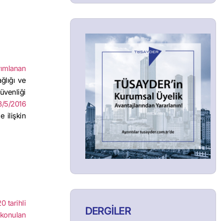
yımlanan
ğlığı ve
üvenliği
3/5/2016
 ilişkin
0 tarihli
DERGİLER
 konulan