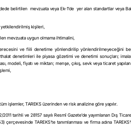
addede belirtilen mevzuata veya Ek-1’de yer alan standartlar veya Ba
etkilendirilmiş kişileri,
tilen mevzuata uygun olmama ihtimalini,
erecesini ve fiili denetime yönlendirilip yönlendirilmeyeceğini be
thalat denetimleri ile piyasa gözetimi ve denetimi sonuçları; imala
ası, modeli, fiyatı ve miktarı; menşe, çıkış, sevk veya ticaret yapıla
işlemi,
i tüm işlemler, TAREKS üzerinden ve risk analizine göre yapılır.
12/2011 tarihli ve 28157 sayılı Resmî Gazete’de yayımlanan Dış Ticare
1/53) çerçevesinde TAREKS’te tanımlanması ve firma adına TAREKS’