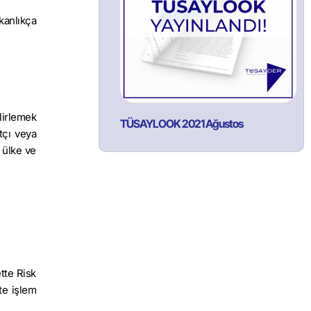
kanlıkça
lirlemek
TÜSAYLOOK 2021 Ağustos
tçı veya
n ülke ve
tte Risk
te işlem