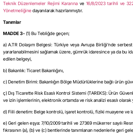
Teknik Düzenlemeler Rejimi Kararına
ve
16/8/2023 tarihli ve 3
Yönetmeliğine
dayanılarak hazırlanmıştır.
Tanımlar
MADDE 3-
(1) Bu Tebliğde geçen;
a) A.TR Dolaşım Belgesi: Türkiye veya Avrupa Birliği’nde serbes
yararlanabilmesini sağlamak üzere, gümrük idaresince ya da bu ida
edilen belgeyi,
b) Bakanlık: Ticaret Bakanlığını,
c) Denetim Birimi: Bakanlığın Bölge Müdürlüklerine bağlı ürün güv
ç) Dış Ticarette Risk Esaslı Kontrol Sistemi (TAREKS): Ürün Güve
ve izin işlemlerinin, elektronik ortamda ve risk analizi esaslı olara
d) Fiili denetim: Belge kontrolü, işaret kontrolü, fiziki muayene ve l
e) Geri gelen eşya: 7/10/2009 tarihli ve 27369 mükerrer sayılı R
fıkrasının (a), (b) ve (c) bentlerinde tanımlanan nedenlerle geri ge