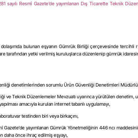
2281 sayılı Resmî Gazete’de yayımlanan Dış Ticarette Teknik Düze
t dolaşımda bulunan eşyanın Gümrük Birliği çerçevesinde tercihli 
re tarafından yetki verilmiş kuruluşlarca düzenlenip gümrük idaresi
enliği denetimlerinden sorumlu Ürün Güvenliği Denetimleri Müdürlük
nliği ve Teknik Düzenlemeler Mevzuatı uyarınca yürütülen denetim, 
k yapılması amacıyla kurulan internet tabanlı uygulamayı,
aboratuvar testinden biri veya birkaçını,
esmî Gazete’de yayımlanan Gümrük Yönetmeliğinin 446 ncı maddesinin
len daha önce ihraç edilmiş eşyayı,