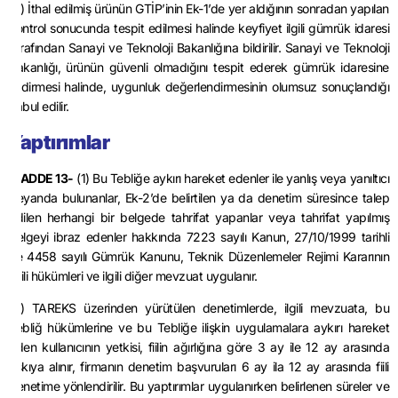
(4) İthal edilmiş ürünün GTİP’inin Ek-1’de yer aldığının sonradan yapılan
kontrol sonucunda tespit edilmesi halinde keyfiyet ilgili gümrük idaresi
tarafından Sanayi ve Teknoloji Bakanlığına bildirilir. Sanayi ve Teknoloji
Bakanlığı, ürünün güvenli olmadığını tespit ederek gümrük idaresine
bildirmesi halinde, uygunluk değerlendirmesinin olumsuz sonuçlandığı
kabul edilir.
Yaptırımlar
MADDE 13-
(1) Bu Tebliğe aykırı hareket edenler ile yanlış veya yanıltıcı
beyanda bulunanlar, Ek-2’de belirtilen ya da denetim süresince talep
edilen herhangi bir belgede tahrifat yapanlar veya tahrifat yapılmış
belgeyi ibraz edenler hakkında 7223 sayılı Kanun, 27/10/1999 tarihli
ve 4458 sayılı Gümrük Kanunu, Teknik Düzenlemeler Rejimi Kararının
ilgili hükümleri ve ilgili diğer mevzuat uygulanır.
(2) TAREKS üzerinden yürütülen denetimlerde, ilgili mevzuata, bu
Tebliğ hükümlerine ve bu Tebliğe ilişkin uygulamalara aykırı hareket
eden kullanıcının yetkisi, fiilin ağırlığına göre 3 ay ile 12 ay arasında
askıya alınır, firmanın denetim başvuruları 6 ay ila 12 ay arasında fiili
denetime yönlendirilir. Bu yaptırımlar uygulanırken belirlenen süreler ve