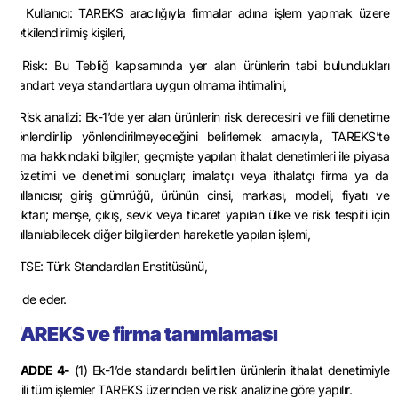
h) Kullanıcı: TAREKS aracılığıyla firmalar adına işlem yapmak üzere
yetkilendirilmiş kişileri,
ı) Risk: Bu Tebliğ kapsamında yer alan ürünlerin tabi bulundukları
standart veya standartlara uygun olmama ihtimalini,
i) Risk analizi: Ek-1’de yer alan ürünlerin risk derecesini ve fiili denetime
yönlendirilip yönlendirilmeyeceğini belirlemek amacıyla, TAREKS’te
firma hakkındaki bilgiler; geçmişte yapılan ithalat denetimleri ile piyasa
gözetimi ve denetimi sonuçları; imalatçı veya ithalatçı firma ya da
kullanıcısı; giriş gümrüğü, ürünün cinsi, markası, modeli, fiyatı ve
miktarı; menşe, çıkış, sevk veya ticaret yapılan ülke ve risk tespiti için
kullanılabilecek diğer bilgilerden hareketle yapılan işlemi,
j) TSE: Türk Standardları Enstitüsünü,
ifade eder.
TAREKS ve firma tanımlaması
MADDE 4-
(1) Ek-1’de standardı belirtilen ürünlerin ithalat denetimiyle
ilgili tüm işlemler TAREKS üzerinden ve risk analizine göre yapılır.