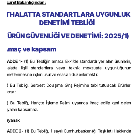
Ticaret Bakanlığından:
İTHALATTA STANDARTLARA UYGUNLUK
DENETİMİ TEBLİĞİ
(ÜRÜN GÜVENLİĞİ VE DENETİMİ: 2025/1)
Amaç ve kapsam
MADDE 1-
(1) Bu Tebliğin amacı, Ek-1’de standardı yer alan ürünlerin,
ithalatta ilgili standartlara veya teknik mevzuata uygunluğunun
denetlenmesine ilişkin usul ve esasları düzenlemektir.
(2) Bu Tebliğ, Serbest Dolaşıma Giriş Rejimine tabi tutulacak ürünleri
kapsar.
(3) Bu Tebliğ, Hariçte İşleme Rejimi uyarınca ihraç edilip geri gelen
eşyaları kapsamaz.
Dayanak
MADDE 2-
(1) Bu Tebliğ, 1 sayılı Cumhurbaşkanlığı Teşkilatı Hakkında