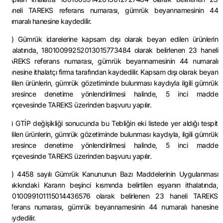
haneli TAREKS referans numarası, gümrük beyannamesinin 44
numaralı hanesine kaydedilir.
(4) Gümrük idarelerine kapsam dışı olarak beyan edilen ürünlerin
ithalatında, 18010099252013015773484 olarak belirlenen 23 haneli
TAREKS referans numarası, gümrük beyannamesinin 44 numaralı
hanesine ithalatçı firma tarafından kaydedilir. Kapsam dışı olarak beyan
edilen ürünlerin, gümrük gözetiminde bulunması kaydıyla ilgili gümrük
idaresince denetime yönlendirilmesi halinde, 5 inci madde
çerçevesinde TAREKS üzerinden başvuru yapılır.
(5) GTİP değişikliği sonucunda bu Tebliğin eki listede yer aldığı tespit
edilen ürünlerin, gümrük gözetiminde bulunması kaydıyla, ilgili gümrük
idaresince denetime yönlendirilmesi halinde, 5 inci madde
çerçevesinde TAREKS üzerinden başvuru yapılır.
(6) 4458 sayılı Gümrük Kanununun Bazı Maddelerinin Uygulanması
Hakkındaki Kararın beşinci kısmında belirtilen eşyanın ithalatında,
18010099101115014436576 olarak belirlenen 23 haneli TAREKS
referans numarası, gümrük beyannamesinin 44 numaralı hanesine
kaydedilir.