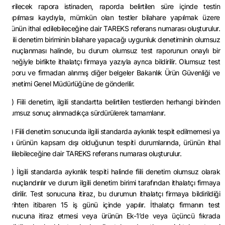
verilecek rapora istinaden, raporda belirtilen süre içinde testin
yapılması kaydıyla, mümkün olan testler bilahare yapılmak üzere
ürünün ithal edilebileceğine dair TAREKS referans numarası oluşturulur.
İlgili denetim biriminin bilahare yapacağı uygunluk denetiminin olumsuz
sonuçlanması halinde, bu durum olumsuz test raporunun onaylı bir
örneğiyle birlikte ithalatçı firmaya yazıyla ayrıca bildirilir. Olumsuz test
raporu ve firmadan alınmış diğer belgeler Bakanlık Ürün Güvenliği ve
Denetimi Genel Müdürlüğüne de gönderilir.
(6) Fiili denetim, ilgili standartta belirtilen testlerden herhangi birinden
olumsuz sonuç alınmadıkça sürdürülerek tamamlanır.
(7) Fiili denetim sonucunda ilgili standarda aykırılık tespit edilmemesi ya
da ürünün kapsam dışı olduğunun tespiti durumlarında, ürünün ithal
edilebileceğine dair TAREKS referans numarası oluşturulur.
(8) İlgili standarda aykırılık tespiti halinde fiili denetim olumsuz olarak
sonuçlandırılır ve durum ilgili denetim birimi tarafından ithalatçı firmaya
bildirilir. Test sonucuna itiraz, bu durumun ithalatçı firmaya bildirildiği
tarihten itibaren 15 iş günü içinde yapılır. İthalatçı firmanın test
sonucuna itiraz etmesi veya ürünün Ek-1’de veya üçüncü fıkrada