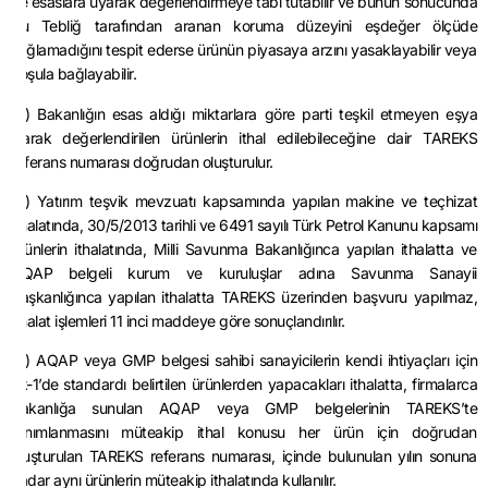
ve esaslara uyarak değerlendirmeye tabi tutabilir ve bunun sonucunda
bu Tebliğ tarafından aranan koruma düzeyini eşdeğer ölçüde
sağlamadığını tespit ederse ürünün piyasaya arzını yasaklayabilir veya
koşula bağlayabilir.
(2) Bakanlığın esas aldığı miktarlara göre parti teşkil etmeyen eşya
olarak değerlendirilen ürünlerin ithal edilebileceğine dair TAREKS
referans numarası doğrudan oluşturulur.
(3) Yatırım teşvik mevzuatı kapsamında yapılan makine ve teçhizat
ithalatında, 30/5/2013 tarihli ve 6491 sayılı Türk Petrol Kanunu kapsamı
ürünlerin ithalatında, Milli Savunma Bakanlığınca yapılan ithalatta ve
AQAP belgeli kurum ve kuruluşlar adına Savunma Sanayii
Başkanlığınca yapılan ithalatta TAREKS üzerinden başvuru yapılmaz,
ithalat işlemleri 11 inci maddeye göre sonuçlandırılır.
(4) AQAP veya GMP belgesi sahibi sanayicilerin kendi ihtiyaçları için
Ek-1’de standardı belirtilen ürünlerden yapacakları ithalatta, firmalarca
Bakanlığa sunulan AQAP veya GMP belgelerinin TAREKS’te
tanımlanmasını müteakip ithal konusu her ürün için doğrudan
oluşturulan TAREKS referans numarası, içinde bulunulan yılın sonuna
kadar aynı ürünlerin müteakip ithalatında kullanılır.