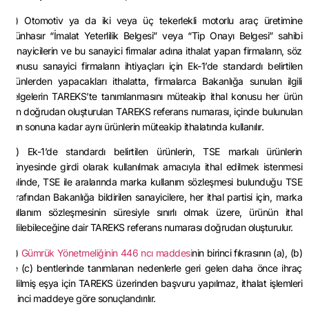
(5) Otomotiv ya da iki veya üç tekerlekli motorlu araç üretimine
münhasır “İmalat Yeterlilik Belgesi” veya “Tip Onayı Belgesi” sahibi
sanayicilerin ve bu sanayici firmalar adına ithalat yapan firmaların, söz
konusu sanayici firmaların ihtiyaçları için Ek-1’de standardı belirtilen
ürünlerden yapacakları ithalatta, firmalarca Bakanlığa sunulan ilgili
belgelerin TAREKS’te tanımlanmasını müteakip ithal konusu her ürün
için doğrudan oluşturulan TAREKS referans numarası, içinde bulunulan
yılın sonuna kadar aynı ürünlerin müteakip ithalatında kullanılır.
(6) Ek-1’de standardı belirtilen ürünlerin, TSE markalı ürünlerin
bünyesinde girdi olarak kullanılmak amacıyla ithal edilmek istenmesi
halinde, TSE ile aralarında marka kullanım sözleşmesi bulunduğu TSE
tarafından Bakanlığa bildirilen sanayicilere, her ithal partisi için, marka
kullanım sözleşmesinin süresiyle sınırlı olmak üzere, ürünün ithal
edilebileceğine dair TAREKS referans numarası doğrudan oluşturulur.
(7)
Gümrük Yönetmeliğinin 446 ncı maddesi
nin birinci fıkrasının (a), (b)
ve (c) bentlerinde tanımlanan nedenlerle geri gelen daha önce ihraç
edilmiş eşya için TAREKS üzerinden başvuru yapılmaz, ithalat işlemleri
11 inci maddeye göre sonuçlandırılır.