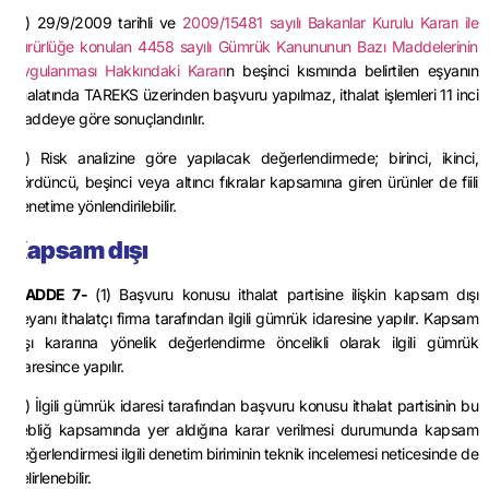
(8) 29/9/2009 tarihli ve
2009/15481 sayılı Bakanlar Kurulu Kararı ile
yürürlüğe konulan 4458 sayılı Gümrük Kanununun Bazı Maddelerinin
Uygulanması Hakkındaki Kararı
n beşinci kısmında belirtilen eşyanın
ithalatında TAREKS üzerinden başvuru yapılmaz, ithalat işlemleri 11 inci
maddeye göre sonuçlandırılır.
(9) Risk analizine göre yapılacak değerlendirmede; birinci, ikinci,
dördüncü, beşinci veya altıncı fıkralar kapsamına giren ürünler de fiili
denetime yönlendirilebilir.
Kapsam dışı
MADDE 7-
(1) Başvuru konusu ithalat partisine ilişkin kapsam dışı
beyanı ithalatçı firma tarafından ilgili gümrük idaresine yapılır. Kapsam
dışı kararına yönelik değerlendirme öncelikli olarak ilgili gümrük
idaresince yapılır.
(2) İlgili gümrük idaresi tarafından başvuru konusu ithalat partisinin bu
Tebliğ kapsamında yer aldığına karar verilmesi durumunda kapsam
değerlendirmesi ilgili denetim biriminin teknik incelemesi neticesinde de
belirlenebilir.