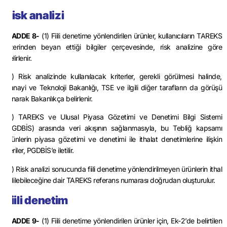
Risk analizi
MADDE 8-
(1) Fiili denetime yönlendirilen ürünler, kullanıcıların TAREKS
üzerinden beyan ettiği bilgiler çerçevesinde, risk analizine göre
belirlenir.
(2) Risk analizinde kullanılacak kriterler, gerekli görülmesi halinde,
Sanayi ve Teknoloji Bakanlığı, TSE ve ilgili diğer tarafların da görüşü
alınarak Bakanlıkça belirlenir.
(3) TAREKS ve Ulusal Piyasa Gözetimi ve Denetimi Bilgi Sistemi
(PGDBİS) arasında veri akışının sağlanmasıyla, bu Tebliğ kapsamı
ürünlerin piyasa gözetimi ve denetimi ile ithalat denetimlerine ilişkin
veriler, PGDBİS’e iletilir.
(4) Risk analizi sonucunda fiili denetime yönlendirilmeyen ürünlerin ithal
edilebileceğine dair TAREKS referans numarası doğrudan oluşturulur.
Fiili denetim
MADDE 9-
(1) Fiili denetime yönlendirilen ürünler için, Ek-2’de belirtilen