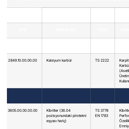
GTİP
MADDE ADI
TS NO
STAN
2849.10.00.00.00
Kalsiyum karbür
TS 2222
Karpit
Karbü
(Aseti
Üreti
Kullan
3605.00.00.00.00
Kibritler (36.04
TS 3778
Kibritl
pozisyonundaki pirotekni
EN 1783
Perfo
eşyası hariç)
Özellik
Emniy