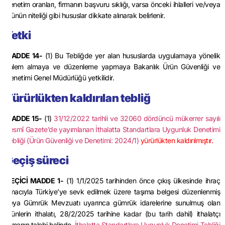
denetim oranları, firmanın başvuru sıklığı, varsa önceki ihlalleri ve/veya
ürünün niteliği gibi hususlar dikkate alınarak belirlenir.
Yetki
MADDE 14-
(1) Bu Tebliğde yer alan hususlarda uygulamaya yönelik
önlem almaya ve düzenleme yapmaya Bakanlık Ürün Güvenliği ve
Denetimi Genel Müdürlüğü yetkilidir.
Yürürlükten kaldırılan tebliğ
MADDE 15-
(1)
31/12/2022 tarihli ve 32060 dördüncü mükerrer sayılı
Resmî Gazete’de yayımlanan İthalatta Standartlara Uygunluk Denetimi
Tebliği (Ürün Güvenliği ve Denetimi: 2024/1)
yürürlükten kaldırılmıştır.
Geçiş süreci
GEÇİCİ MADDE 1-
(1) 1/1/2025 tarihinden önce çıkış ülkesinde ihraç
amacıyla Türkiye’ye sevk edilmek üzere taşıma belgesi düzenlenmiş
veya Gümrük Mevzuatı uyarınca gümrük idarelerine sunulmuş olan
ürünlerin ithalatı, 28/2/2025 tarihine kadar (bu tarih dahil) ithalatçı
firmanın talebi halinde,
İthalatta Standartlara Uygunluk Denetimi Tebliği