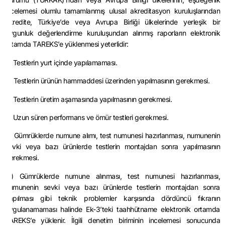
incelemesi olumlu tamamlanmış ulusal akreditasyon kuruluşlarından
akredite, Türkiye’de veya Avrupa Birliği ülkelerinde yerleşik bir
uygunluk değerlendirme kuruluşundan alınmış raporların elektronik
ortamda TAREKS’e yüklenmesi yeterlidir:
a) Testlerin yurt içinde yapılamaması.
b) Testlerin ürünün hammaddesi üzerinden yapılmasının gerekmesi.
c) Testlerin üretim aşamasında yapılmasının gerekmesi.
ç) Uzun süren performans ve ömür testleri gerekmesi.
d) Gümrüklerde numune alımı, test numunesi hazırlanması, numunenin
sevki veya bazı ürünlerde testlerin montajdan sonra yapılmasının
gerekmesi.
(5) Gümrüklerde numune alınması, test numunesi hazırlanması,
numunenin sevki veya bazı ürünlerde testlerin montajdan sonra
yapılması gibi teknik problemler karşısında dördüncü fıkranın
uygulanamaması halinde Ek-3’teki taahhütname elektronik ortamda
TAREKS’e yüklenir. İlgili denetim biriminin incelemesi sonucunda