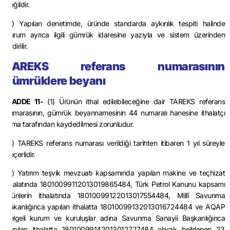
değildir.
(3) Yapılan denetimde, üründe standarda aykırılık tespiti halinde
durum ayrıca ilgili gümrük idaresine yazıyla ve sistem üzerinden
bildirilir.
TAREKS referans numarasının
gümrüklere beyanı
MADDE 11-
(1) Ürünün ithal edilebileceğine dair TAREKS referans
numarasının, gümrük beyannamesinin 44 numaralı hanesine ithalatçı
firma tarafından kaydedilmesi zorunludur.
(2) TAREKS referans numarası verildiği tarihten itibaren 1 yıl süreyle
geçerlidir.
(3) Yatırım teşvik mevzuatı kapsamında yapılan makine ve teçhizat
ithalatında 18010099112013019865484, Türk Petrol Kanunu kapsamı
ürünlerin ithalatında 18010099122013017554484, Millî Savunma
Bakanlığınca yapılan ithalatta 18010099132013016724484 ve AQAP
belgeli kurum ve kuruluşlar adına Savunma Sanayii Başkanlığınca
yapılan ithalatta 18010099142013012727484 olarak belirlenen 23