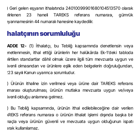
(7) Geri gelen eşyanın ithalatında 24010099901680104513570 olarak
belirlenen 23 haneli TAREKS referans numarası, gümrük
beyannamesinin 44 numaralı hanesine kaydedilir.
İthalatçının sorumluluğu
MADDE 12-
(1) İthalatçı, bu Tebliğ kapsamında denetlensin veya
denetlenmesin, ithal ettiği ürünlerin her halükârda Ek-1’deki tabloda
belirtilen standartlar dâhil olmak üzere ilgili tüm mevzuata uygun ve
güvenli olmasından ve ürünlere eşlik eden belgelerin doğruluğundan,
7223 sayılı Kanun uyarınca sorumludur.
(2) Ürünün ithaline izin verilmesi veya ürüne dair TAREKS referans
numarası oluşturulması, ürünün mutlaka mevzuata uygun ve/veya
güvenli olduğu anlamına gelmez.
(3) Bu Tebliğ kapsamında, ürünün ithal edilebileceğine dair verilen
TAREKS referans numarası o ürünün ithalat işlemi dışında başka bir
amaçla veya ürünün güvenli ve mevzuata uygun olduğunun ispatı
olarak kullanılamaz.