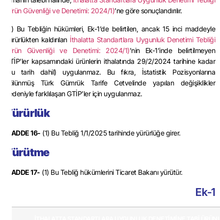
(Ürün Güvenliği ve Denetimi: 2024/1)
’ne göre sonuçlandırılır.
(2) Bu Tebliğin hükümleri, Ek-1’de belirtilen, ancak 15 inci maddeyle
yürürlükten kaldırılan
İthalatta Standartlara Uygunluk Denetimi Tebliği
(Ürün Güvenliği ve Denetimi: 2024/1)
’nin Ek-1’inde belirtilmeyen
GTİP’ler kapsamındaki ürünlerin ithalatında 29/2/2024 tarihine kadar
(bu tarih dahil) uygulanmaz. Bu fıkra, İstatistik Pozisyonlarına
Bölünmüş Türk Gümrük Tarife Cetvelinde yapılan değişiklikler
nedeniyle farklılaşan GTİP’ler için uygulanmaz.
Yürürlük
MADDE 16-
(1) Bu Tebliğ 1/1/2025 tarihinde yürürlüğe girer.
Yürütme
MADDE 17-
(1) Bu Tebliğ hükümlerini Ticaret Bakanı yürütür.
Ek-1
İTHALATTA STANDARTLARA UYGUNLUK DENETİMİNE TABİ ÜRÜN