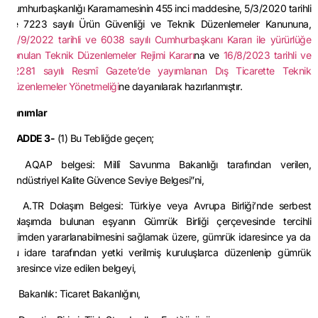
Cumhurbaşkanlığı Kararnamesinin 455 inci maddesine, 5/3/2020 tarihli
ve 7223 sayılı Ürün Güvenliği ve Teknik Düzenlemeler Kanununa,
14/9/2022 tarihli ve 6038 sayılı Cumhurbaşkanı Kararı ile yürürlüğe
konulan Teknik Düzenlemeler Rejimi Kararı
na ve
16/8/2023 tarihli ve
32281 sayılı Resmî Gazete’de yayımlanan Dış Ticarette Teknik
Düzenlemeler Yönetmeliği
ne dayanılarak hazırlanmıştır.
Tanımlar
MADDE 3-
(1) Bu Tebliğde geçen;
a) AQAP belgesi: Millî Savunma Bakanlığı tarafından verilen,
“Endüstriyel Kalite Güvence Seviye Belgesi”ni,
b) A.TR Dolaşım Belgesi: Türkiye veya Avrupa Birliği’nde serbest
dolaşımda bulunan eşyanın Gümrük Birliği çerçevesinde tercihli
rejimden yararlanabilmesini sağlamak üzere, gümrük idaresince ya da
bu idare tarafından yetki verilmiş kuruluşlarca düzenlenip gümrük
idaresince vize edilen belgeyi,
c) Bakanlık: Ticaret Bakanlığını,