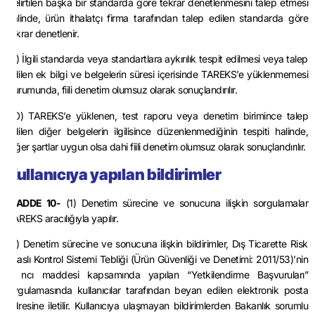
belirtilen başka bir standarda göre tekrar denetlenmesini talep etmesi
halinde, ürün ithalatçı firma tarafından talep edilen standarda göre
tekrar denetlenir.
(9) İlgili standarda veya standartlara aykırılık tespit edilmesi veya talep
edilen ek bilgi ve belgelerin süresi içerisinde TAREKS’e yüklenmemesi
durumunda, fiili denetim olumsuz olarak sonuçlandırılır.
(10) TAREKS’e yüklenen, test raporu veya denetim birimince talep
edilen diğer belgelerin ilgilisince düzenlenmediğinin tespiti halinde,
diğer şartlar uygun olsa dahi fiili denetim olumsuz olarak sonuçlandırılır.
Kullanıcıya yapılan bildirimler
MADDE 10-
(1) Denetim sürecine ve sonucuna ilişkin sorgulamalar
TAREKS aracılığıyla yapılır.
(2) Denetim sürecine ve sonucuna ilişkin bildirimler, Dış Ticarette Risk
Esaslı Kontrol Sistemi Tebliği (Ürün Güvenliği ve Denetimi: 2011/53)’nin
6 ncı maddesi kapsamında yapılan “Yetkilendirme Başvuruları”
uygulamasında kullanıcılar tarafından beyan edilen elektronik posta
adresine iletilir. Kullanıcıya ulaşmayan bildirimlerden Bakanlık sorumlu