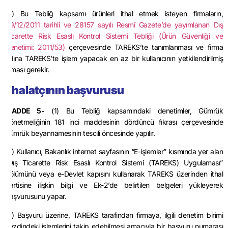
(2) Bu Tebliğ kapsamı ürünleri ithal etmek isteyen firmaların,
29/12/2011 tarihli ve 28157 sayılı Resmî Gazete’de yayımlanan Dış
Ticarette Risk Esaslı Kontrol Sistemi Tebliği (Ürün Güvenliği ve
Denetimi: 2011/53)
çerçevesinde TAREKS’te tanımlanması ve firma
adına TAREKS’te işlem yapacak en az bir kullanıcının yetkilendirilmiş
olması gerekir.
İthalatçının başvurusu
MADDE 5-
(1) Bu Tebliğ kapsamındaki denetimler, Gümrük
Yönetmeliğinin 181 inci maddesinin dördüncü fıkrası çerçevesinde
gümrük beyannamesinin tescili öncesinde yapılır.
(2) Kullanıcı, Bakanlık internet sayfasının “E-işlemler” kısmında yer alan
“Dış Ticarette Risk Esaslı Kontrol Sistemi (TAREKS) Uygulaması”
bölümünü veya e-Devlet kapısını kullanarak TAREKS üzerinden ithal
partisine ilişkin bilgi ve Ek-2’de belirtilen belgeleri yükleyerek
başvurusunu yapar.
(3) Başvuru üzerine, TAREKS tarafından firmaya, ilgili denetim birimi
nezdindeki işlemlerini takip edebilmesi amacıyla bir başvuru numarası