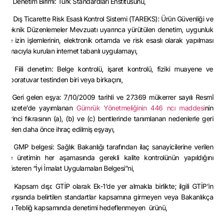
ç) Denetim Birimi: Türk Standardları Enstitüsünü,
d) Dış Ticarette Risk Esaslı Kontrol Sistemi (TAREKS): Ürün Güvenliği ve
Teknik Düzenlemeler Mevzuatı uyarınca yürütülen denetim, uygunluk
ve izin işlemlerinin, elektronik ortamda ve risk esaslı olarak yapılması
amacıyla kurulan internet tabanlı uygulamayı,
e) Fiili denetim: Belge kontrolü, işaret kontrolü, fiziki muayene ve
laboratuvar testinden biri veya birkaçını,
f) Geri gelen eşya: 7/10/2009 tarihli ve 27369 mükerrer sayılı Resmî
Gazete’de yayımlanan
Gümrük Yönetmeliğinin 446 ncı maddesi
nin
birinci fıkrasının (a), (b) ve (c) bentlerinde tanımlanan nedenlerle geri
gelen daha önce ihraç edilmiş eşyayı,
g) GMP belgesi: Sağlık Bakanlığı tarafından ilaç sanayicilerine verilen
ve üretimin her aşamasında gerekli kalite kontrolünün yapıldığını
gösteren “İyi İmalat Uygulamaları Belgesi”ni,
ğ) Kapsam dışı: GTİP olarak Ek-1’de yer almakla birlikte; ilgili GTİP’in
karşısında belirtilen standartlar kapsamına girmeyen veya Bakanlıkça
bu Tebliğ kapsamında denetimi hedeflenmeyen ürünü,