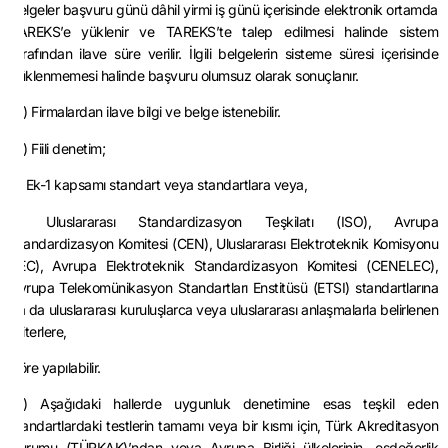
belgeler başvuru günü dâhil yirmi iş günü içerisinde elektronik ortamda
TAREKS’e yüklenir ve TAREKS’te talep edilmesi halinde sistem
tarafından ilave süre verilir. İlgili belgelerin sisteme süresi içerisinde
yüklenmemesi halinde başvuru olumsuz olarak sonuçlanır.
(2) Firmalardan ilave bilgi ve belge istenebilir.
(3) Fiili denetim;
a) Ek-1 kapsamı standart veya standartlara veya,
b) Uluslararası Standardizasyon Teşkilatı (ISO), Avrupa
Standardizasyon Komitesi (CEN), Uluslararası Elektroteknik Komisyonu
(IEC), Avrupa Elektroteknik Standardizasyon Komitesi (CENELEC),
Avrupa Telekomünikasyon Standartları Enstitüsü (ETSI) standartlarına
ya da uluslararası kuruluşlarca veya uluslararası anlaşmalarla belirlenen
kriterlere,
göre yapılabilir.
(4) Aşağıdaki hallerde uygunluk denetimine esas teşkil eden
standartlardaki testlerin tamamı veya bir kısmı için, Türk Akreditasyon
Kurumu (TÜRKAK)’ndan veya Avrupa Birliği ülkelerinin, eşdeğerlik