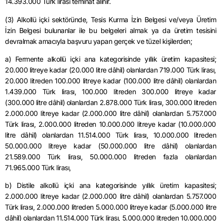
14.393.000 Türk lirası teminat alınır.
(3) Alkollü içki sektöründe, Tesis Kurma İzin Belgesi ve/veya Üretim
İzin Belgesi bulunanlar ile bu belgeleri almak ya da üretim tesisini
devralmak amacıyla başvuru yapan gerçek ve tüzel kişilerden;
a) Fermente alkollü içki ana kategorisinde yıllık üretim kapasitesi;
20.000 litreye kadar (20.000 litre dâhil) olanlardan 719.000 Türk lirası,
20.000 litreden 100.000 litreye kadar (100.000 litre dâhil) olanlardan
1.439.000 Türk lirası, 100.000 litreden 300.000 litreye kadar
(300.000 litre dâhil) olanlardan 2.878.000 Türk lirası, 300.000 litreden
2.000.000 litreye kadar (2.000.000 litre dâhil) olanlardan 5.757.000
Türk lirası, 2.000.000 litreden 10.000.000 litreye kadar (10.000.000
litre dâhil) olanlardan 11.514.000 Türk lirası, 10.000.000 litreden
50.000.000 litreye kadar (50.000.000 litre dâhil) olanlardan
21.589.000 Türk lirası, 50.000.000 litreden fazla olanlardan
71.965.000 Türk lirası,
b)
Distile
alkollü içki ana kategorisinde yıllık üretim kapasitesi;
2.000.000 litreye kadar (2.000.000 litre dâhil) olanlardan 5.757.000
Türk lirası, 2.000.000 litreden 5.000.000 litreye kadar (5.000.000 litre
dâhil) olanlardan 11.514.000 Türk lirası, 5.000.000 litreden 10.000.000