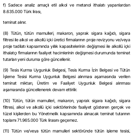
f) Sadece analiz amaçlı etil alkol ve
metanol
ithalatı yapanlardan
8.635.000 Türk lirası,
teminat
alınır.
(8) Tütün, tütün mamulleri,
makaron
, yaprak sigara
kağıdı
, sigara
filtresi ile alkol ve alkollü içki üretici firmalarının proje revizyonu ve/veya
proje tadilatı kapsamında yıllık kapasitelerinin değişmesi ile alkollü içki
ithalatçı firmalarının faaliyet hacimlerinin değişmesi durumunda teminat
tutarları yeni duruma göre güncellenir.
(9) Tesis Kurma Uygunluk Belgesi, Tesis Kurma İzin Belgesi ve Tütün
İşleme Tesisi Kurma Uygunluk Belgesi alınması aşamasında verilen
teminat miktarı, Üretim ve Faaliyet Uygunluk Belgesi alınması
aşamasında güncellenerek devam ettirilir.
(10) Tütün, tütün mamulleri,
makaron
, yaprak sigara
kağıdı
, sigara
filtresi, alkol ve alkollü içki sektörlerinde faaliyet gösteren gerçek ve
tüzel kişilerden bu Yönetmelik kapsamında alınacak teminat tutarının
toplamı 71.965.000 Türk lirasını geçemez.
(11) Tütün ve/veya tütün mamulleri sektöründe tütün işleme tesisi,