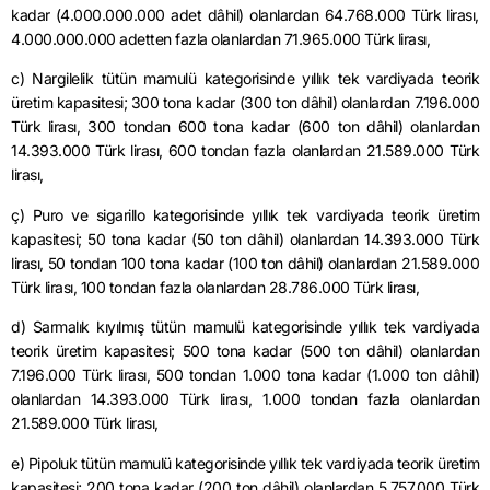
kadar (4.000.000.000 adet dâhil) olanlardan 64.768.000 Türk lirası,
4.000.000.000 adetten fazla olanlardan 71.965.000 Türk lirası,
c) Nargilelik tütün mamulü kategorisinde yıllık tek vardiyada teorik
üretim kapasitesi; 300 tona kadar (300 ton dâhil) olanlardan 7.196.000
Türk lirası, 300 tondan 600 tona kadar (600 ton dâhil) olanlardan
14.393.000 Türk lirası, 600 tondan fazla olanlardan 21.589.000 Türk
lirası,
ç) Puro ve
sigarillo
kategorisinde yıllık tek vardiyada teorik üretim
kapasitesi; 50 tona kadar (50 ton dâhil) olanlardan 14.393.000 Türk
lirası, 50 tondan 100 tona kadar (100 ton dâhil) olanlardan 21.589.000
Türk lirası, 100 tondan fazla olanlardan 28.786.000 Türk lirası,
d) Sarmalık kıyılmış tütün mamulü kategorisinde yıllık tek vardiyada
teorik üretim kapasitesi; 500 tona kadar (500 ton dâhil) olanlardan
7.196.000 Türk lirası, 500 tondan 1.000 tona kadar (1.000 ton dâhil)
olanlardan 14.393.000 Türk lirası, 1.000 tondan fazla olanlardan
21.589.000 Türk lirası,
e) Pipoluk tütün mamulü kategorisinde yıllık tek vardiyada teorik üretim
kapasitesi; 200 tona kadar (200 ton dâhil) olanlardan 5.757.000 Türk