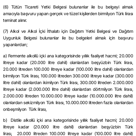
(6) Tütün Ticareti Yetki Belgesi bulunanlar ile bu belgeyi almak
amacıyla başvuru yapan gerçek ve tüzel kişilerden birmilyon Türk lirası
teminat alınır.
(7) Alkol ve Alkol İçki İthalatı için Dağıtım Yetki Belgesi ve Dağıtım
Uygunluk Belgesi bulunanlar ile bu belgeleri almak için başvuru
yapanlardan;
a) Fermente alkollü içki ana kategorisinde yıllık faaliyet hacmi; 20.000
litreye kadar (20.000 litre dahil) olanlardan beşyüzbin Türk lirası,
20.000 litreden 100.000 litreye kadar (100.000 litre dahil) olanlardan
birmilyon Türk lirası, 100.000 litreden 300.000 litreye kadar (300.000
litre dahil) olanlardan ikimilyon Türk lirası, 300.000 litreden 2.000.000
litreye kadar (2.000.000 litre dahil) olanlardan dörtmilyon Türk lirası,
2.000.000 litreden 10.000.000 litreye kadar (10.000.000 litre dahil)
olanlardan sekizmilyon Türk lirası, 10.000.000 litreden fazla olanlardan
onbeşmilyon Türk lirası,
b) Distile alkollü içki ana kategorisinde yıllık faaliyet hacmi; 20.000
litreye kadar (20.000 litre dahil) olanlardan beşyüzbin Türk
lirası, 20.000 litreden 100.000 litreye kadar (100.000 litre dahil)