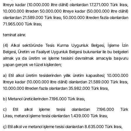
litreye kadar (10.000.000 litre dâhil) olanlardan 17.271.000 Türk lirası,
10.000.000 litreden 50.000.000 litreye kadar (50.000.000 litre dâhil)
olanlardan 21.589.000 Türk lirası, 50.000.000 litreden fazla olanlardan
71.965.000 Türk lirası,
teminat
alınır.
(4) Alkol sektöründe Tesis Kurma Uygunluk Belgesi, İşleme İzin
Belgesi, Üretim ve Faaliyet Uygunluk Belgesi bulunanlar ile bu belgeleri
almak ya da üretim ve işleme tesisini devralmak amacıyla başvuru
yapan gerçek ve tüzel kişilerden;
a) Etil alkol üretim tesislerinden yıllık üretim kapasitesi; 10.000.000
litreye kadar (10.000.000 litre dâhil) olanlardan 21.589.000 Türk lirası,
10.000.000 litreden fazla olanlardan 35.982.000 Türk lirası,
b)
Metanol
üreticilerinden 7.196.000 Türk lirası,
c) Etil alkol işleme tesisi olanlardan 7.196.000 Türk
Lirası,
metanol
işleme tesisi olanlardan 1.439.000 Türk lirası,
ç) Etil alkol ve
metanol
işleme tesisi olanlardan 8.635.000 Türk lirası,