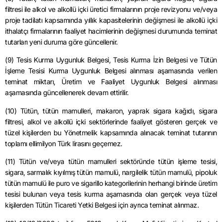
filtresi ile alkol ve alkollü içki üretici firmalarının proje revizyonu ve/veya
proje tadilatı kapsamında yıllık kapasitelerinin değişmesi ile alkollü içki
ithalatçı firmalarının faaliyet hacimlerinin değişmesi durumunda teminat
tutarları yeni duruma göre güncellenir.
(9) Tesis Kurma Uygunluk Belgesi, Tesis Kurma İzin Belgesi ve Tütün
İşleme Tesisi Kurma Uygunluk Belgesi alınması aşamasında verilen
teminat miktarı, Üretim ve Faaliyet Uygunluk Belgesi alınması
aşamasında güncellenerek devam ettirilir.
(10) Tütün, tütün mamulleri, makaron, yaprak sigara kağıdı, sigara
filtresi, alkol ve alkollü içki sektörlerinde faaliyet gösteren gerçek ve
tüzel kişilerden bu Yönetmelik kapsamında alınacak teminat tutarının
toplamı ellimilyon Türk lirasını geçemez.
(11) Tütün ve/veya tütün mamulleri sektöründe tütün işleme tesisi,
sigara, sarmalık kıyılmış tütün mamulü, nargilelik tütün mamulü, pipoluk
tütün mamulü ile puro ve sigarillo kategorilerinin herhangi birinde üretim
tesisi bulunan veya tesis kurma aşamasında olan gerçek veya tüzel
kişilerden Tütün Ticareti Yetki Belgesi için ayrıca teminat alınmaz.