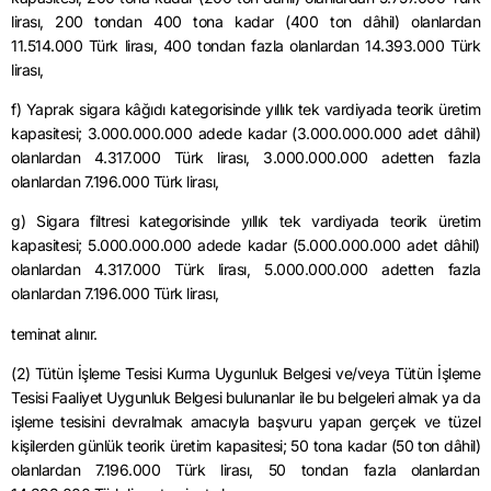
lirası, 200 tondan 400 tona kadar (400 ton dâhil) olanlardan
11.514.000 Türk lirası, 400 tondan fazla olanlardan 14.393.000 Türk
lirası,
f) Yaprak sigara kâğıdı kategorisinde yıllık tek vardiyada teorik üretim
kapasitesi; 3.000.000.000 adede kadar (3.000.000.000 adet dâhil)
olanlardan 4.317.000 Türk lirası, 3.000.000.000 adetten fazla
olanlardan 7.196.000 Türk lirası,
g) Sigara filtresi kategorisinde yıllık tek vardiyada teorik üretim
kapasitesi; 5.000.000.000 adede kadar (5.000.000.000 adet dâhil)
olanlardan 4.317.000 Türk lirası, 5.000.000.000 adetten fazla
olanlardan 7.196.000 Türk lirası,
teminat
alınır.
(2) Tütün İşleme Tesisi Kurma Uygunluk Belgesi ve/veya Tütün İşleme
Tesisi Faaliyet Uygunluk Belgesi bulunanlar ile bu belgeleri almak ya da
işleme tesisini devralmak amacıyla başvuru yapan gerçek ve tüzel
kişilerden günlük teorik üretim kapasitesi; 50 tona kadar (50 ton dâhil)
olanlardan 7.196.000 Türk lirası, 50 tondan fazla olanlardan