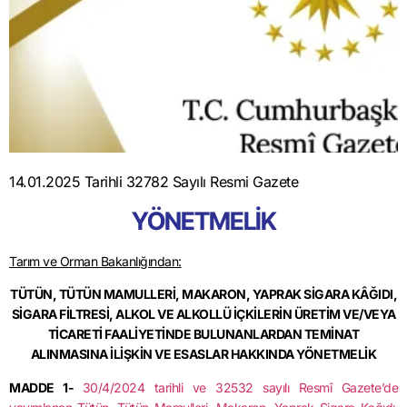
14.01.2025 Tarihli 32782 Sayılı Resmi Gazete
YÖNETMELİK
Tarım ve Orman Bakanlığından:
TÜTÜN, TÜTÜN MAMULLERİ, MAKARON, YAPRAK SİGARA KÂĞIDI,
SİGARA
FİLTRESİ, ALKOL VE ALKOLLÜ İÇKİLERİN ÜRETİM VE/VEYA
TİCARETİ
FAALİYETİNDE BULUNANLARDAN TEMİNAT
ALINMASINA İLİŞKİN
VE ESASLAR HAKKINDA YÖNETMELİK
MADDE 1-
30/4/2024
tarihli ve 32532 sayılı Resmî Gazete’de