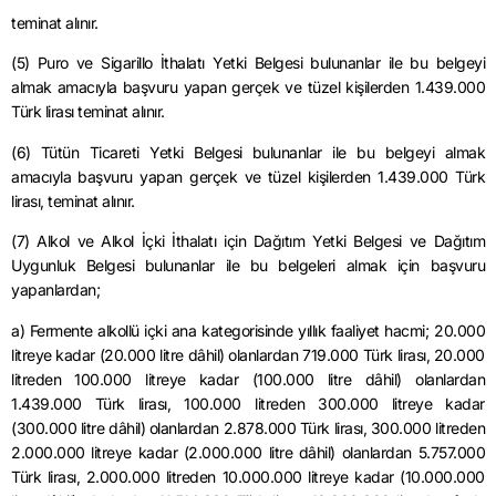
teminat
alınır.
(5) Puro ve
Sigarillo
İthalatı Yetki Belgesi bulunanlar ile bu belgeyi
almak amacıyla başvuru yapan gerçek ve tüzel kişilerden 1.439.000
Türk lirası teminat alınır.
(6) Tütün Ticareti Yetki Belgesi bulunanlar ile bu belgeyi almak
amacıyla başvuru yapan gerçek ve tüzel kişilerden 1.439.000 Türk
lirası, teminat alınır.
(7) Alkol ve Alkol İçki İthalatı için Dağıtım Yetki Belgesi ve Dağıtım
Uygunluk Belgesi bulunanlar ile bu belgeleri almak için başvuru
yapanlardan;
a) Fermente alkollü içki ana kategorisinde yıllık faaliyet hacmi; 20.000
litreye kadar (20.000 litre dâhil) olanlardan 719.000 Türk lirası, 20.000
litreden 100.000 litreye kadar (100.000 litre dâhil) olanlardan
1.439.000 Türk lirası, 100.000 litreden 300.000 litreye kadar
(300.000 litre dâhil) olanlardan 2.878.000 Türk lirası, 300.000 litreden
2.000.000 litreye kadar (2.000.000 litre dâhil) olanlardan 5.757.000
Türk lirası, 2.000.000 litreden 10.000.000 litreye kadar (10.000.000