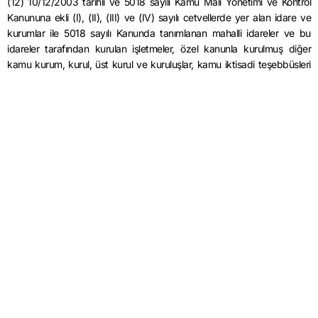
(12) 10/12/2003 tarihli ve 5018 sayılı Kamu Malî Yönetimi ve Kontrol
Kanununa ekli (I), (II), (III) ve (IV) sayılı cetvellerde yer alan idare ve
kurumlar ile 5018 sayılı Kanunda tanımlanan mahalli idareler ve bu
idareler tarafından kurulan işletmeler, özel kanunla kurulmuş diğer
kamu kurum, kurul, üst kurul ve kuruluşlar, kamu iktisadi teşebbüsleri
ile bunların bağlı ortaklıkları, müessese ve işletmeleri, sermayesinin
yüzde ellisinden fazlası kamuya ait diğer ortaklıklar ve kamu kurum ve
kuruluşları ile iştiraklerine ait firmalardan, bu Yönetmelik kapsamındaki
faaliyetleri nedeniyle teminat alınmaz.
Mevzuatlara Dönmek İçin Tıklayınız.
Resmi Gazete İçin Tıklayınız.
Tütün Ürünleri Üretimi ve Ticaretine İlişkin Usul ve Esaslar Yönetmelik
14.01.2025
yazısı ilk önce
AB Mevzuat
üzerinde ortaya çıktı.