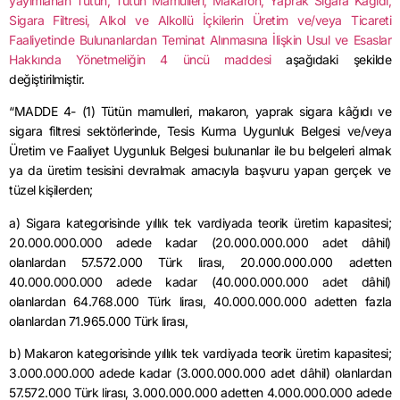
yayımlanan Tütün, Tütün Mamulleri,
Makaron
, Yaprak Sigara Kağıdı,
Sigara Filtresi, Alkol ve Alkollü İçkilerin Üretim ve/veya Ticareti
Faaliyetinde Bulunanlardan Teminat Alınmasına İlişkin Usul ve Esaslar
Hakkında Yönetmeliğin 4 üncü maddesi
aşağıdaki şekilde
değiştirilmiştir.
“MADDE 4- (1) Tütün mamulleri,
makaron
, yaprak sigara kâğıdı ve
sigara filtresi sektörlerinde, Tesis Kurma Uygunluk Belgesi ve/veya
Üretim ve Faaliyet Uygunluk Belgesi bulunanlar ile bu belgeleri almak
ya da üretim tesisini devralmak amacıyla başvuru yapan gerçek ve
tüzel kişilerden;
a) Sigara kategorisinde yıllık tek vardiyada teorik üretim kapasitesi;
20.000.000.000 adede kadar (20.000.000.000 adet dâhil)
olanlardan 57.572.000 Türk lirası, 20.000.000.000 adetten
40.000.000.000 adede kadar (40.000.000.000 adet dâhil)
olanlardan 64.768.000 Türk lirası, 40.000.000.000 adetten fazla
olanlardan 71.965.000 Türk lirası,
b)
Makaron
kategorisinde yıllık tek vardiyada teorik üretim kapasitesi;
3.000.000.000 adede kadar (3.000.000.000 adet dâhil) olanlardan
57.572.000 Türk lirası, 3.000.000.000 adetten 4.000.000.000 adede