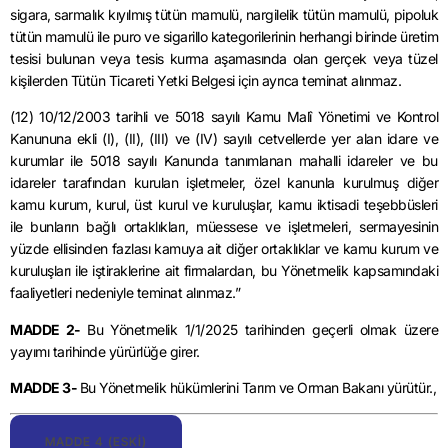
sigara, sarmalık kıyılmış tütün mamulü, nargilelik tütün mamulü, pipoluk
tütün mamulü ile puro ve
sigarillo
kategorilerinin herhangi birinde üretim
tesisi bulunan veya tesis kurma aşamasında olan gerçek veya tüzel
kişilerden Tütün Ticareti Yetki Belgesi için ayrıca teminat alınmaz.
(12)
10/12/2003
tarihli ve 5018 sayılı Kamu Malî Yönetimi ve Kontrol
Kanununa ekli (I), (II), (III) ve (IV) sayılı cetvellerde yer alan idare ve
kurumlar ile 5018 sayılı Kanunda tanımlanan mahalli idareler ve bu
idareler tarafından kurulan işletmeler, özel kanunla kurulmuş diğer
kamu kurum, kurul, üst kurul ve kuruluşlar, kamu iktisadi teşebbüsleri
ile bunların bağlı ortaklıkları, müessese ve işletmeleri, sermayesinin
yüzde ellisinden fazlası kamuya ait diğer ortaklıklar ve kamu kurum ve
kuruluşları ile iştiraklerine ait firmalardan, bu Yönetmelik kapsamındaki
faaliyetleri nedeniyle teminat alınmaz.”
MADDE 2-
Bu Yönetmelik
1/1/2025
tarihinden geçerli olmak üzere
yayımı tarihinde yürürlüğe girer.
MADDE 3-
Bu Yönetmelik hükümlerini Tarım ve Orman Bakanı yürütür.,
MADDE 4 (ESKI)