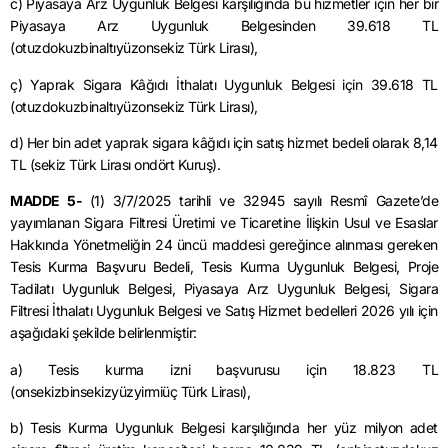
c) Piyasaya Arz Uygunluk Belgesi karşılığında bu hizmetler için her bir
Piyasaya Arz Uygunluk Belgesinden 39.618 TL
(otuzdokuzbinaltıyüzonsekiz Türk Lirası),
ç) Yaprak Sigara Kâğıdı İthalatı Uygunluk Belgesi için 39.618 TL
(otuzdokuzbinaltıyüzonsekiz Türk Lirası),
d) Her bin adet yaprak sigara kâğıdı için satış hizmet bedeli olarak 8,14
TL (sekiz Türk Lirası ondört Kuruş).
MADDE 5-
(1)
3/7/2025
tarihli ve 32945 sayılı Resmî Gazete’de
yayımlanan Sigara Filtresi Üretimi ve Ticaretine İlişkin Usul ve Esaslar
Hakkında Yönetmeliğin 24 üncü maddesi gereğince alınması gereken
Tesis Kurma Başvuru Bedeli, Tesis Kurma Uygunluk Belgesi, Proje
Tadilatı Uygunluk Belgesi, Piyasaya Arz Uygunluk Belgesi, Sigara
Filtresi İthalatı Uygunluk Belgesi ve Satış Hizmet bedelleri 2026 yılı için
aşağıdaki şekilde belirlenmiştir:
a) Tesis kurma izni başvurusu için 18.823 TL
(onsekizbinsekizyüzyirmiüç Türk Lirası),
b) Tesis Kurma Uygunluk Belgesi karşılığında her yüz milyon adet