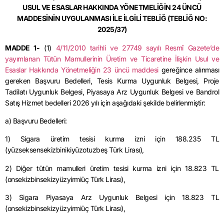
USUL VE
ESASLAR HAKKINDA YÖNETMELİĞİN 24 ÜNCÜ
MADDESİNİN UYGULANMASI İLE İLGİLİ TEBLİĞ
(TEBLİĞ NO:
2025/37)
MADDE 1-
(1)
4/11/2010
tarihli ve 27749 sayılı Resmî Gazete’de
yayımlanan Tütün Mamullerinin Üretim ve Ticaretine İlişkin Usul ve
Esaslar Hakkında Yönetmeliğin 23 üncü maddesi
gereğince alınması
gereken Başvuru Bedelleri, Tesis Kurma Uygunluk Belgesi, Proje
Tadilatı Uygunluk Belgesi, Piyasaya Arz Uygunluk Belgesi ve Bandrol
Satış Hizmet bedelleri 2026 yılı için aşağıdaki şekilde belirlenmiştir:
a) Başvuru Bedelleri:
1) Sigara üretim tesisi kurma izni için 188.235 TL
(yüzseksensekizbinikiyüzotuzbeş Türk Lirası),
2) Diğer tütün mamulleri üretim tesisi kurma izni için 18.823 TL
(onsekizbinsekizyüzyirmiüç Türk Lirası),
3) Sigara Piyasaya Arz Uygunluk Belgesi için 18.823 TL
(onsekizbinsekizyüzyirmiüç Türk Lirası),