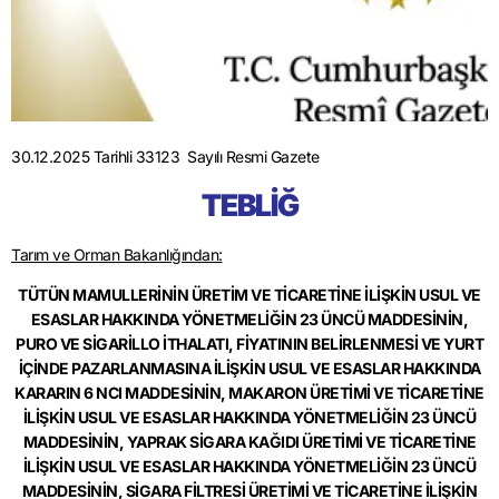
30.12.2025 Tarihli 33123 Sayılı Resmi Gazete
TEBLİĞ
Tarım ve Orman Bakanlığından:
TÜTÜN MAMULLERİNİN ÜRETİM VE TİCARETİNE İLİŞKİN USUL VE
ESASLAR HAKKINDA YÖNETMELİĞİN 23 ÜNCÜ MADDESİNİN,
PURO
VE SİGARİLLO İTHALATI, FİYATININ BELİRLENMESİ VE YURT
İÇİNDE
PAZARLANMASINA İLİŞKİN USUL VE ESASLAR HAKKINDA
KARARIN
6 NCI MADDESİNİN, MAKARON ÜRETİMİ VE TİCARETİNE
İLİŞKİN
USUL VE ESASLAR HAKKINDA YÖNETMELİĞİN 23 ÜNCÜ
MADDESİNİN,
YAPRAK SİGARA
KAĞIDI
ÜRETİMİ VE TİCARETİNE
İLİŞKİN USUL
VE ESASLAR HAKKINDA YÖNETMELİĞİN 23 ÜNCÜ
MADDESİNİN,
SİGARA FİLTRESİ ÜRETİMİ VE TİCARETİNE İLİŞKİN