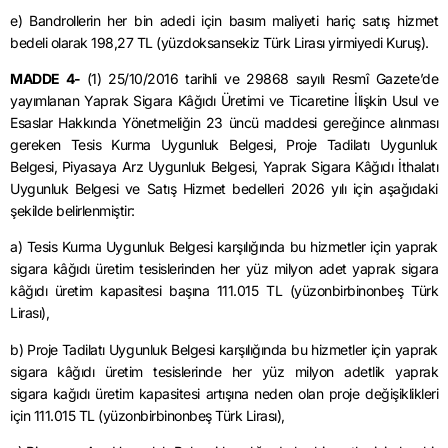
e) Bandrollerin her bin adedi için basım maliyeti hariç satış hizmet
bedeli olarak 198,27 TL (yüzdoksansekiz Türk Lirası yirmiyedi Kuruş).
MADDE 4-
(1)
25/10/2016
tarihli ve 29868 sayılı Resmî Gazete’de
yayımlanan Yaprak Sigara Kâğıdı Üretimi ve Ticaretine İlişkin Usul ve
Esaslar Hakkında Yönetmeliğin 23 üncü maddesi gereğince alınması
gereken Tesis Kurma Uygunluk Belgesi, Proje Tadilatı Uygunluk
Belgesi, Piyasaya Arz Uygunluk Belgesi, Yaprak Sigara Kâğıdı İthalatı
Uygunluk Belgesi ve Satış Hizmet bedelleri 2026 yılı için aşağıdaki
şekilde belirlenmiştir:
a) Tesis Kurma Uygunluk Belgesi karşılığında bu hizmetler için yaprak
sigara kâğıdı üretim tesislerinden her yüz milyon adet yaprak sigara
kâğıdı üretim kapasitesi başına 111.015 TL (yüzonbirbinonbeş Türk
Lirası),
b) Proje Tadilatı Uygunluk Belgesi karşılığında bu hizmetler için yaprak
sigara kâğıdı üretim tesislerinde her yüz milyon adetlik yaprak
sigara
kağıdı
üretim kapasitesi artışına neden olan proje değişiklikleri
için 111.015 TL (yüzonbirbinonbeş Türk Lirası),