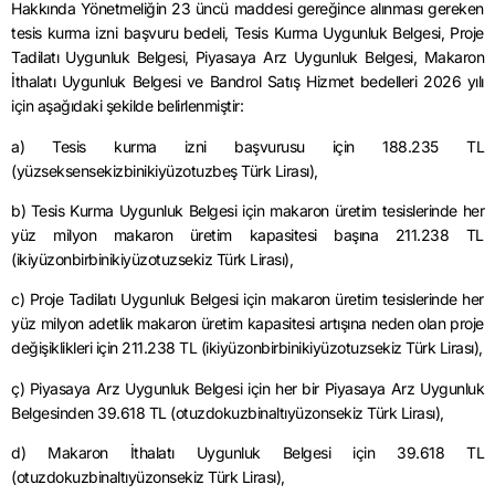
Hakkında Yönetmeliğin 23 üncü maddesi gereğince alınması gereken
tesis kurma izni başvuru bedeli, Tesis Kurma Uygunluk Belgesi, Proje
Tadilatı Uygunluk Belgesi, Piyasaya Arz Uygunluk Belgesi, Makaron
İthalatı Uygunluk Belgesi ve Bandrol Satış Hizmet bedelleri 2026 yılı
için aşağıdaki şekilde belirlenmiştir:
a) Tesis kurma izni başvurusu için 188.235 TL
(yüzseksensekizbinikiyüzotuzbeş Türk Lirası),
b) Tesis Kurma Uygunluk Belgesi için makaron üretim tesislerinde her
yüz milyon makaron üretim kapasitesi başına 211.238 TL
(ikiyüzonbirbinikiyüzotuzsekiz Türk Lirası),
c) Proje Tadilatı Uygunluk Belgesi için makaron üretim tesislerinde her
yüz milyon adetlik makaron üretim kapasitesi artışına neden olan proje
değişiklikleri için 211.238 TL (ikiyüzonbirbinikiyüzotuzsekiz Türk Lirası),
ç) Piyasaya Arz Uygunluk Belgesi için her bir Piyasaya Arz Uygunluk
Belgesinden 39.618 TL (otuzdokuzbinaltıyüzonsekiz Türk Lirası),
d) Makaron İthalatı Uygunluk Belgesi için 39.618 TL
(otuzdokuzbinaltıyüzonsekiz Türk Lirası),