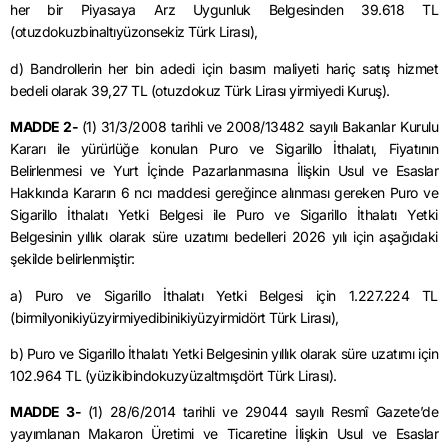
her bir Piyasaya Arz Uygunluk Belgesinden 39.618 TL
(otuzdokuzbinaltıyüzonsekiz Türk Lirası),
d) Bandrollerin her bin adedi için basım maliyeti hariç satış hizmet
bedeli olarak 39,27 TL (otuzdokuz Türk Lirası yirmiyedi Kuruş).
MADDE 2-
(1)
31/3/2008
tarihli ve 2008/13482 sayılı Bakanlar Kurulu
Kararı ile yürürlüğe konulan Puro ve Sigarillo İthalatı, Fiyatının
Belirlenmesi ve Yurt İçinde Pazarlanmasına İlişkin Usul ve Esaslar
Hakkında Kararın 6 ncı maddesi gereğince alınması gereken Puro ve
Sigarillo İthalatı Yetki Belgesi ile Puro ve Sigarillo İthalatı Yetki
Belgesinin yıllık olarak süre uzatımı bedelleri 2026 yılı için aşağıdaki
şekilde belirlenmiştir:
a) Puro ve Sigarillo İthalatı Yetki Belgesi için 1.227.224 TL
(birmilyonikiyüzyirmiyedibinikiyüzyirmidört Türk Lirası),
b) Puro ve Sigarillo İthalatı Yetki Belgesinin yıllık olarak süre uzatımı için
102.964 TL (yüzikibindokuzyüzaltmışdört Türk Lirası).
MADDE 3-
(1)
28/6/2014
tarihli ve 29044 sayılı Resmî Gazete’de
yayımlanan Makaron Üretimi ve Ticaretine İlişkin Usul ve Esaslar