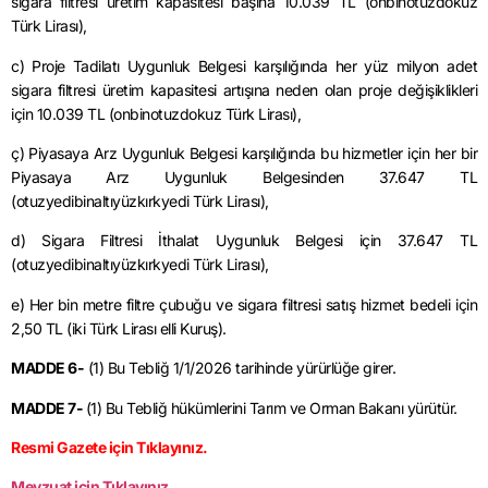
sigara filtresi üretim kapasitesi başına 10.039 TL (onbinotuzdokuz
Türk Lirası),
c) Proje Tadilatı Uygunluk Belgesi karşılığında her yüz milyon adet
sigara filtresi üretim kapasitesi artışına neden olan proje değişiklikleri
için 10.039 TL (onbinotuzdokuz Türk Lirası),
ç) Piyasaya Arz Uygunluk Belgesi karşılığında bu hizmetler için her bir
Piyasaya Arz Uygunluk Belgesinden 37.647 TL
(otuzyedibinaltıyüzkırkyedi Türk Lirası),
d) Sigara Filtresi İthalat Uygunluk Belgesi için 37.647 TL
(otuzyedibinaltıyüzkırkyedi Türk Lirası),
e) Her bin metre filtre çubuğu ve sigara filtresi satış hizmet bedeli için
2,50 TL (iki Türk Lirası elli Kuruş).
MADDE 6-
(1) Bu Tebliğ
1/1/2026
tarihinde yürürlüğe girer.
MADDE 7-
(1) Bu Tebliğ hükümlerini Tarım ve Orman Bakanı yürütür.
Resmi Gazete için Tıklayınız.
Mevzuat için Tıklayınız.