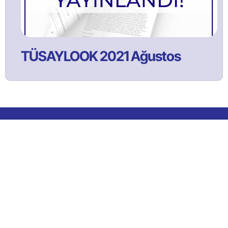
TÜSAYLOOK 2021 Ağustos
Bülltenimize Abone Olun!
Satınalma ve tedarik yönetimi faaliyetlerine ilişkin güncel
içeriklerden ilk sizin haberiniz olması için bülten aboneliğine
kaydolun!