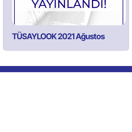
TÜSAYLOOK 2021 Ağustos
Bülltenimize Abone Olun!
Satınalma ve tedarik yönetimi faaliyetlerine ilişkin güncel
içeriklerden ilk sizin haberiniz olması için bülten aboneliğine
kaydolun!