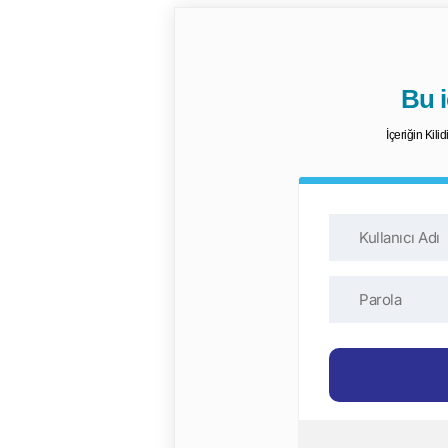
Bu iç
İçeriğin Kili