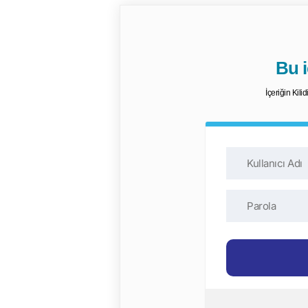
Bu iç
İçeriğin Kili