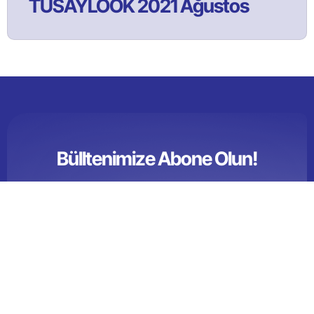
TÜSAYLOOK 2021 Ağustos
Bülltenimize Abone Olun!
Satınalma ve tedarik yönetimi faaliyetlerine ilişkin güncel
içeriklerden ilk sizin haberiniz olması için bülten aboneliğine
kaydolun!
ABONE OL!
*
Abone Ol
butonunu tıklayarak, Şartlarımızı kabul etmiş olursunuz.