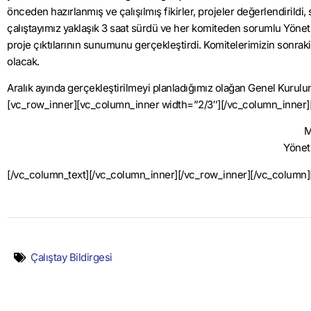
önceden hazırlanmış ve çalışılmış fikirler, projeler değerlendirildi, 
çalıştayımız yaklaşık 3 saat sürdü ve her komiteden sorumlu Yönet
proje çıktılarının sunumunu gerçekleştirdi. Komitelerimizin sonraki a
olacak.
Aralık ayında gerçekleştirilmeyi planladığımız olağan Genel Kuru
[vc_row_inner][vc_column_inner width=”2/3″][/vc_column_inner]
M
Yönet
[/vc_column_text][/vc_column_inner][/vc_row_inner][/vc_column]
Çalıştay Bildirgesi