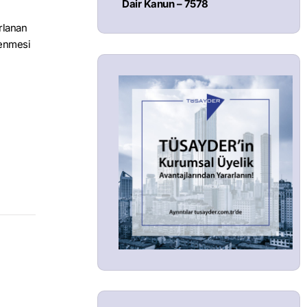
Dair Kanun – 7578
rlanan
zlenmesi