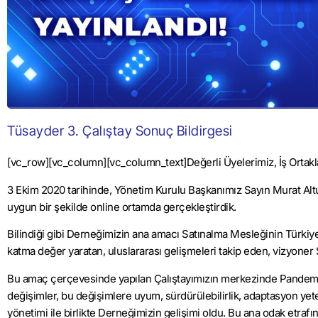
Tüsayder 3. Çalıştay Sonuç Bildirgesi
[vc_row][vc_column][vc_column_text]Değerli Üyelerimiz, İş Ortakla
3 Ekim 2020 tarihinde, Yönetim Kurulu Başkanımız Sayın Murat Altu
uygun bir şekilde online ortamda gerçekleştirdik.
Bilindiği gibi Derneğimizin ana amacı Satınalma Mesleğinin Türkiye
katma değer yaratan, uluslararası gelişmeleri takip eden, vizyoner S
Bu amaç çerçevesinde yapılan Çalıştayımızın merkezinde Pandemi i
değişimler, bu değişimlere uyum, sürdürülebilirlik, adaptasyon yeten
yönetimi ile birlikte Derneğimizin gelişimi oldu. Bu ana odak etrafı