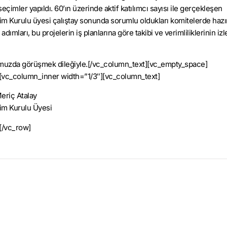
seçimler yapıldı. 60’ın üzerinde aktif katılımcı sayısı ile gerçekleşen
im Kurulu üyesi çalıştay sonunda sorumlu oldukları komitelerde hazı
dımları, bu projelerin iş planlarına göre takibi ve verimliliklerinin i
lumuzda görüşmek dileğiyle.[/vc_column_text][vc_empty_space]
[vc_column_inner width=”1/3″][vc_column_text]
eriç Atalay
im Kurulu Üyesi
[/vc_row]