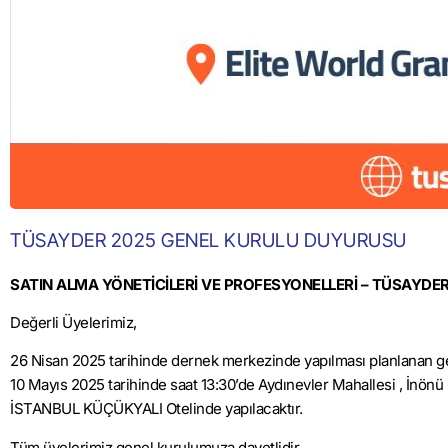
TÜSAYDER 2025 GENEL KURULU DUYURUSU
SATIN ALMA YÖNETİCİLERİ VE PROFESYONELLERİ –
TÜSAYDER
Değerli Üyelerimiz,
2
6
Nisan
202
5
tarihinde dernek merkezinde yapılması planlanan gen
10
Mayıs 202
5
tarihinde saat 1
3
:
3
0’de
Aydınevler
Mahallesi
, İnönü
İSTANBUL KÜÇÜKYALI
Otelinde
yapılacaktır.
Tüm üyelerimiz
genel kurulumuza
davetlidir.