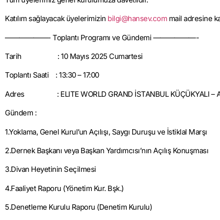
Katılım sağlayacak üyelerimizin
bilgi@hansev.com
mail adresine
ka
——————- Toplantı Programı ve Gündemi ——————-
Tarih :
10
Mayıs
202
5
Cumartesi
Toplantı Saati : 1
3
:
3
0 – 1
7
:00
Adres :
ELITE WORLD GRAND İSTANBUL KÜÇÜKYALI –
A
Gündem :
1.Yoklama, Genel Kurul’un Açılışı, Saygı Duruşu ve İstiklal Marşı
2.Dernek Başkanı veya Başkan Yardımcısı’nın Açılış Konuşması
3.Divan Heyetinin Seçilmesi
4.Faaliyet Raporu (Yönetim Kur. Bşk.)
5.Denetleme Kurulu Raporu (Denetim Kurulu)