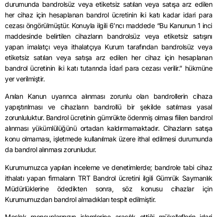
durumunda bandrolsüz veya etiketsiz satılan veya satışa arz edilen
her cihaz için hesaplanan bandrol ücretinin iki katı kadar idari para
cezası öngörülmüştür. Konuyla ilgili 6’ncı maddede “Bu Kanunun 1 inci
maddesinde belirtilen cihazların bandrolsüz veya etiketsiz satışını
yapan imalatçı veya ithalatçıya Kurum tarafından bandrolsüz veya
etiketsiz satılan veya satışa arz edilen her cihaz için hesaplanan
bandrol ücretinin iki katı tutarında İdarî para cezası verilir.” hükmüne
yer verilmiştir.
Anılan Kanun uyarınca alınması zorunlu olan bandrollerin cihaza
yapıştırılması ve cihazların bandrollü bir şekilde satılması yasal
zorunluluktur. Bandrol ücretinin gümrükte ödenmiş olması fiilen bandrol
alınması yükümlülüğünü ortadan kaldırmamaktadır. Cihazların satışa
konu olmaması, işletmede kullanılmak üzere ithal edilmesi durumunda
da bandrol alınması zorunludur.
Kurumumuzca yapılan inceleme ve denetimlerde; bandrole tabi cihaz
ithalatı yapan firmaların TRT Bandrol ücretini ilgili Gümrük Saymanlık
Müdürlüklerine ödedikten sonra, söz konusu cihazlar için
Kurumumuzdan bandrol almadıkları tespit edilmiştir.
Meslek mensuplarınızın işlemlerine aracılık ettiği mükelleflerin idari