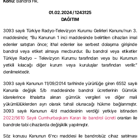
Konu:
Bandrol Hk.
01.02.2024 / 1243125
DAĞITIM
3093 sayılı Türkiye Radyo-Televizyon Kurumu Gelirleri Kanunu’nun 3.
maddesinde; “Bu Kanunun 1 inci maddesinde belirtilen cihazları imal
edenler satıştan önce; ithal edenler ise serbest dolaşıma girişinde
bandrol veya etiket almaya mecburdur. Bu bandrol veya etiketler
Türkiye Radyo – Televizyon Kurumu tarafından veya bu Kurumun
yetkili kılacağı diğer kurum veya kuruluşlar tarafından verilir.”
denilmektedir.
3093 sayılı Kanunun 11/09/2014 tarihinde yürürlüğe giren 6552 sayılı
Kanunla değişik 5/b maddesinde bandrol ücretlerinin Gümrük
idarelerince ithalatta alınan gümrük vergileri ve diğer mali
yükümlülüklerden ayrı olarak tahsil olunacağı hükme bağlanmıştır.
3093 sayılı Kanunun 4/d maddesinin verdiği yetkiye istinaden
2022/5610 Sayılı Cumhurbaşkanı Kararı ile bandrol ücreti
oranları ile
bandrole tabi cihazlarda değişiklik yapılmıştır.
Söz konusu Kanunun 6’ncı maddesi ile bandrolsüz cihaz satılması