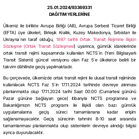
25.01.2024/93369331
DAĞITIM YERLERİNE
Ülkemiz ile birlikte Avrupa Birliği (AB), Avrupa Serbest Ticaret Birliği
(EFTA) üye ülkeleri, Birleşik Krallık, Kuzey Makedonya, Sırbistan ile
Ukrayna`nın taraf olduğu,
1987 tarihli Ortak Transit Rejimine İlişkin
Sözleşme (Ortak Transit Sözleşmesi
) uyarınca, gümrük idarelerinde
ortak transit rejimi kapsamında kullanılan NCTS`in (Yeni Bilgisayarlı
Transit Sistemi) güncel versiyonu olan Faz 5`e ülkelerce belirli bir
takvim dâhilinde geçiş yapılmaktadır.
Bu çerçevede, ülkemizde ortak transit rejimi ile ulusal transit rejiminde
kullanılacak NCTS Faz 5`in 17.11.2024 tarihinde devreye alınması
planlanmakta olup 17.11.2024 tarihi Saat 00:00 (Cumartesi gününü
Pazar gününe bağlayan gece) itibarıyla NCTS programına ve
Bakanlığımızın NCTS programı ile ilişkili olan bazı gümrük
uygulamalarına geçiş süreci tamamlanana kadar erişim
sağlanamayacaktır. Geçiş sürecinin tahmini 8-10 saat arasında
tamamlanması planlanmakta olup sistemlerin devreye alındığı bilgisi
ayrıca duyurulacaktır.