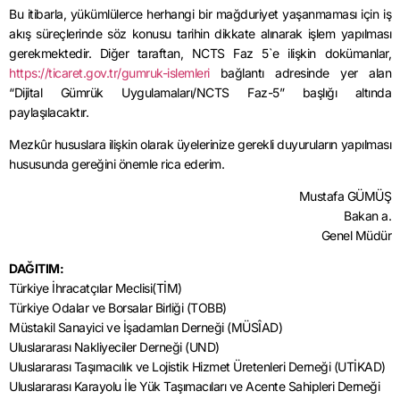
Bu itibarla, yükümlülerce herhangi bir mağduriyet yaşanmaması için iş
akış süreçlerinde söz konusu tarihin dikkate alınarak işlem yapılması
gerekmektedir. Diğer taraftan, NCTS Faz 5`e ilişkin dokümanlar,
https://ticaret.gov.tr/gumruk-islemleri
bağlantı adresinde yer alan
“Dijital Gümrük Uygulamaları/NCTS Faz-5” başlığı altında
paylaşılacaktır.
Mezkûr hususlara ilişkin olarak üyelerinize gerekli duyuruların yapılması
hususunda gereğini önemle rica ederim.
Mustafa GÜMÜŞ
Bakan a.
Genel Müdür
DAĞITIM:
Türkiye İhracatçılar Meclisi(TİM)
Türkiye Odalar ve Borsalar Birliği (TOBB)
Müstakil Sanayici ve İşadamları Derneği (MÜSÎAD)
Uluslararası Nakliyeciler Derneği (UND)
Uluslararası Taşımacılık ve Lojistik Hizmet Üretenleri Derneği (UTİKAD)
Uluslararası Karayolu İle Yük Taşımacıları ve Acente Sahipleri Derneği