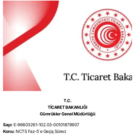
T.C.
TİCARET BAKANLIĞI
Gümrükler Genel Müdürlüğü
Sayı:
E-96603261-102.03-00101879907
Konu:
NCTS Faz-5`e Geçiş Süreci