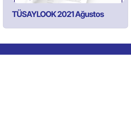
TÜSAYLOOK 2021 Ağustos
Bülltenimize Abone Olun!
Satınalma ve tedarik yönetimi faaliyetlerine ilişkin güncel
içeriklerden ilk sizin haberiniz olması için bülten aboneliğine
kaydolun!
ABONE OL!