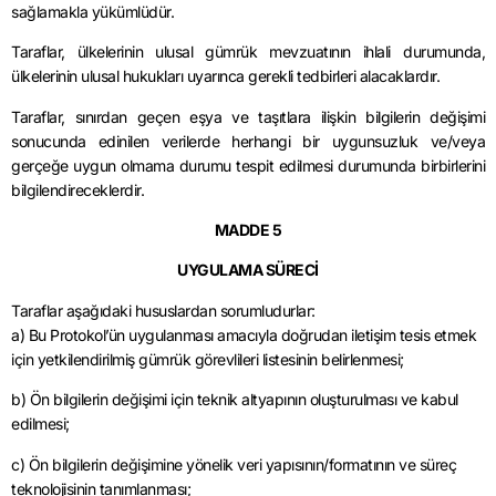
sağlamakla yükümlüdür.
Taraflar, ülkelerinin ulusal gümrük mevzuatının ihlali durumunda,
ülkelerinin ulusal hukukları uyarınca gerekli tedbirleri alacaklardır.
Taraflar, sınırdan geçen eşya ve taşıtlara ilişkin bilgilerin değişimi
sonucunda edinilen verilerde herhangi bir uygunsuzluk ve/veya
gerçeğe uygun olmama durumu tespit edilmesi durumunda birbirlerini
bilgilendireceklerdir.
MADDE 5
UYGULAMA SÜRECİ
Taraflar aşağıdaki hususlardan sorumludurlar:
a) Bu Protokol’ün uygulanması amacıyla doğrudan iletişim tesis etmek
için yetkilendirilmiş gümrük görevlileri listesinin belirlenmesi;
b) Ön bilgilerin değişimi için teknik altyapının oluşturulması ve kabul
edilmesi;
c) Ön bilgilerin değişimine yönelik veri yapısının/formatının ve süreç
teknolojisinin tanımlanması;