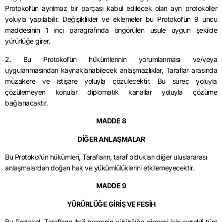
Protokol’ün ayrılmaz bir parçası kabul edilecek olan ayn protokoller
yoluyla yapılabilir. Değişiklikler ve eklemeler bu Protokol’ün 9 uncu
maddesinin 1 inci paragrafında öngörülen usule uygun şekilde
yürürlüğe girer.
2. Bu Protokol’ün hükümlerinin yorumlanması ve/veya
uygulanmasından kaynaklanabilecek anlaşmazlıklar, Taraflar arasında
müzakere ve istişare yoluyla çözülecektir. Bu süreç yoluyla
çözülemeyen konular diplomatik kanallar yoluyla çözüme
bağlanacaktır.
MADDE 8
DİĞER ANLAŞMALAR
Bu Protokol’ün hükümleri, Tarafların, taraf oldukları diğer uluslararası
anlaşmalardan doğan hak ve yükümlülüklerini etkilemeyecektir.
MADDE 9
YÜRÜRLÜĞE GİRİŞ VE FESİH
Bu Protokol, Tarafların ilgili belgenin yürürlüğe girmesi için gerekli tüm