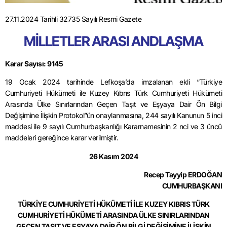
27.11.2024 Tarihli 32735 Sayılı Resmi Gazete
MİLLETLER ARASI ANDLAŞMA
Karar Sayısı: 9145
19 Ocak 2024 tarihinde Lefkoşa’da imzalanan ekli “Türkiye
Cumhuriyeti Hükümeti ile Kuzey Kıbrıs Türk Cumhuriyeti Hükümeti
Arasında Ülke Sınırlarından Geçen Taşıt ve Eşyaya Dair Ön Bilgi
Değişimine İlişkin Protokol”ün onaylanmasına, 244 sayılı Kanunun 5 inci
maddesi ile 9 sayılı Cumhurbaşkanlığı Kararnamesinin 2 nci ve 3 üncü
maddeleri gereğince karar verilmiştir.
26 Kasım 2024
Recep Tayyip ERDOĞAN
CUMHURBAŞKANI
TÜRKİYE CUMHURİYETİ HÜKÜMETİ
İLE
KUZEY KIBRIS TÜRK
CUMHURİYETİ HÜKÜMETİ ARASINDA
ÜLKE SINIRLARINDAN
GEÇEN TAŞIT VE EŞYAYA DAİR
ÖN BİLGİ DEĞİŞİMİNE İLİŞKİN