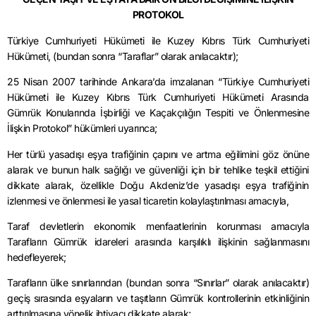
PROTOKOL
Türkiye Cumhuriyeti Hükümeti ile Kuzey Kıbrıs Türk Cumhuriyeti
Hükümeti, (bundan sonra “Taraflar” olarak anılacaktır);
25 Nisan 2007 tarihinde Ankara’da imzalanan “Türkiye Cumhuriyeti
Hükümeti ile Kuzey Kıbrıs Türk Cumhuriyeti Hükümeti Arasında
Gümrük Konularında İşbirliği ve Kaçakçılığın Tespiti ve Önlenmesine
İlişkin Protokol” hükümleri uyarınca;
Her türlü yasadışı eşya trafiğinin çapını ve artma eğilimini göz önüne
alarak ve bunun halk sağlığı ve güvenliği için bir tehlike teşkil ettiğini
dikkate alarak, özellikle Doğu Akdeniz’de yasadışı eşya trafiğinin
izlenmesi ve önlenmesi ile yasal ticaretin kolaylaştırılması amacıyla,
Taraf devletlerin ekonomik menfaatlerinin korunması amacıyla
Tarafların Gümrük idareleri arasında karşılıklı ilişkinin sağlanmasını
hedefleyerek;
Tarafların ülke sınırlarından (bundan sonra “Sınırlar” olarak anılacaktır)
geçiş sırasında eşyaların ve taşıtların Gümrük kontrollerinin etkinliğinin
arttırılmasına yönelik ihtiyacı dikkate alarak;