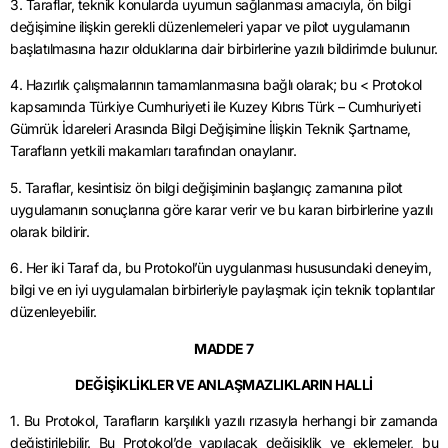
3. Taraflar, teknik konularda uyumun sağlanması amacıyla, ön bilgi
değişimine ilişkin gerekli düzenlemeleri yapar ve pilot uygulamanın
başlatılmasına hazır olduklarına dair birbirlerine yazılı bildirimde bulunur.
4. Hazırlık çalışmalarının tamamlanmasına bağlı olarak; bu < Protokol
kapsamında Türkiye Cumhuriyeti ile Kuzey Kıbrıs Türk – Cumhuriyeti
Gümrük İdareleri Arasında Bilgi Değişimine İlişkin Teknik Şartname,
Tarafların yetkili makamları tarafından onaylanır.
5. Taraflar, kesintisiz ön bilgi değişiminin başlangıç zamanına pilot
uygulamanın sonuçlarına göre karar verir ve bu karan birbirlerine yazılı
olarak bildirir.
6. Her iki Taraf da, bu Protokol’ün uygulanması hususundaki deneyim,
bilgi ve en iyi uygulamalan birbirleriyle paylaşmak için teknik toplantılar
düzenleyebilir.
MADDE 7
DEĞİŞİKLİKLER VE ANLAŞMAZLIKLARIN HALLİ
1. Bu Protokol, Tarafların karşılıklı yazılı rızasıyla herhangi bir zamanda
değiştirilebilir. Bu Protokol’de yapılacak değişiklik ve eklemeler, bu