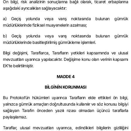
On bilgi, risk analizinin sonuçlarına bağlı olarak, ticaret erbaplarına
aşağıdaki ayrıcalıkları sağlayacaktır:
a) Geçiş yolunda veya varış noktasında bulunan gümrük
müdürlüklerinde fiziksel muayenelerin azalması;
b) Geçiş yolunda veya varış noktasında bulunan gümrük
müdürlüklerinde basitleştirilmiş gümrükleme işlemleri.
Bilgi değişimi, Taraflarca, Tarafların yetkileri kapsamında ve ulusal
mevzuatları uyarınca yapılacaktır. Değişime konu olan verinin kapsamı
EK’te belirtilmiştir.
MADDE 4
BİLGİNİN KORUNMASI
Bu Protokol’ün hükümleri uyarınca Tarafların elde ettikleri ön bilgi,
yalnızca gümrük amaçları doğrultusunda kullanılır ve söz konusu bilgiyi
sağlayan Tarafın önceden yazılı rızası olmadan üçüncü taraflarla
paylaşılamaz.
Taraflar, ulusal mevzuatları uyarınca, edindikleri bilgilerin gizliliğini