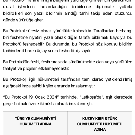
ulusal işlemlerin tamamlandığını birbirlerine diplomatik yollarla
bildirdikleri son yazılı bildirimin alındığı tarihi takip eden otuzuncu
günde yürürlüğe girer.
Bu Protokol süresiz olarak yürürlükte kalacaktır. Taraflardan herhangi
biri feshetme niyetini yazılı olarak diğer tarafa bildirmek kaydıyla bu
Protokol’ü feshedebilir. Bu durumda, bu Protokol, söz konusu bildirim
tarihinden itibaren üç ay sonra feshedilmiş sayılır.
Bu Protokol’ün feshi, fesih sırasında sürdürülmekte olan veya yürütülen
faaliyet ve projeleri etkilemeyecektir.
Bu Protokol, ilgili hükümetleri tarafından tam olarak yetkilendirilmiş
aşağıdaki imza sahibi kişiler arasında imzalanmıştır.
“Bu Protokol 19 Ocak 2024” tarihinde, “Lefkoşa’da”, eşit derecede
geçerli olmak üzere iki nüsha olarak imzalanmıştır.
TÜRKİYE CUMHURİYETİ
KUZEY KIBRIS TÜRK
HÜKÜMETİ ADINA
CUMHURİYETİ HÜKÜMETİ
ADINA