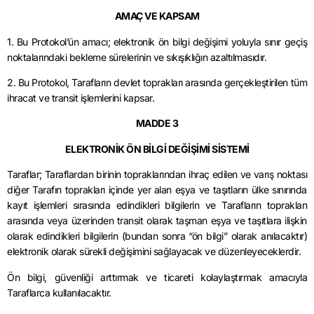
AMAÇ VE KAPSAM
1. Bu Protokol’ün amacı; elektronik ön bilgi değişimi yoluyla sınır geçiş
noktalarındaki bekleme sürelerinin ve sıkışıklığın azaltılmasıdır.
2. Bu Protokol, Tarafların devlet toprakları arasında gerçekleştirilen tüm
ihracat ve transit işlemlerini kapsar.
MADDE 3
ELEKTRONİK ÖN BİLGİ DEĞİŞİMİ SİSTEMİ
Taraflar; Taraflardan birinin topraklarından ihraç edilen ve varış noktası
diğer Tarafın toprakları içinde yer alan eşya ve taşıtların ülke sınırında
kayıt işlemleri sırasında edindikleri bilgilerin ve Tarafların topraklan
arasında veya üzerinden transit olarak taşman eşya ve taşıtlara ilişkin
olarak edindikleri bilgilerin (bundan sonra “ön bilgi” olarak anılacaktır)
elektronik olarak sürekli değişimini sağlayacak ve düzenleyeceklerdir.
Ön bilgi, güvenliği arttırmak ve ticareti kolaylaştırmak amacıyla
Taraflarca kullanılacaktır.