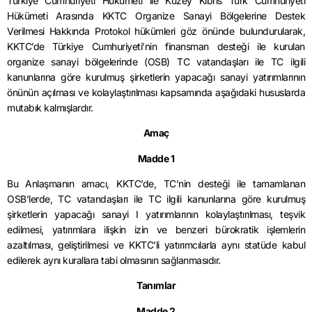
Türkiye Cumhuriyeti Hükümeti ile Kuzey Kıbrıs Türk Cumhuriyeti
Hükümeti Arasında KKTC Organize Sanayi Bölgelerine Destek
Verilmesi Hakkında Protokol hükümleri göz önünde bulundurularak,
KKTC’de Türkiye Cumhuriyeti’nin finansman desteği ile kurulan
organize sanayi bölgelerinde (OSB) TC vatandaşları ile TC ilgili
kanunlarına göre kurulmuş şirketlerin yapacağı sanayi yatırımlarının
önünün açılması ve kolaylaştırılması kapsamında aşağıdaki hususlarda
mutabık kalmışlardır.
Amaç
Madde 1
Bu Anlaşmanın amacı, KKTC’de, TC’nin desteği ile tamamlanan
OSB’lerde, TC vatandaşları ile TC ilgili kanunlarına göre kurulmuş
şirketlerin yapacağı sanayi I yatırımlarının kolaylaştırılması, teşvik
edilmesi, yatırımlara ilişkin izin ve benzeri bürokratik işlemlerin
azaltılması, geliştirilmesi ve KKTC’li yatırımcılarla aynı statüde kabul
edilerek aynı kurallara tabi olmasının sağlanmasıdır.
Tanımlar
Madde 2