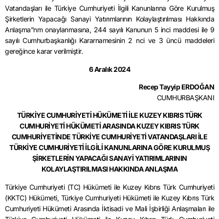
Vatandaşları ile Türkiye Cumhuriyeti İlgili Kanunlarına Göre Kurulmuş
Şirketlerin Yapacağı Sanayi Yatırımlarının Kolaylaştırılması Hakkında
Anlaşma”nm onaylanmasına, 244 sayılı Kanunun 5 inci maddesi ile 9
sayılı Cumhurbaşkanlığı Kararnamesinin 2 nci ve 3 üncü maddeleri
gereğince karar verilmiştir.
6 Aralık 2024
Recep Tayyip ERDOĞAN
CUMHURBAŞKANI
TÜRKİYE CUMHURİYETİ HÜKÜMETİ İLE KUZEY KIBRIS TÜRK
CUMHURİYETİ HÜKÜMETİ ARASINDA KUZEY KIBRIS TÜRK
CUMHURİYETİNDE TÜRKİYE CUMHURİYETİ VATANDAŞLARI İLE
TÜRKİYE CUMHURİYETİ İLGİLİ KANUNLARINA GÖRE KURULMUŞ
ŞİRKETLERİN YAPACAĞI SANAYİ YATIRIMLARININ
KOLAYLAŞTIRILMASI HAKKINDA ANLAŞMA
Türkiye Cumhuriyeti (TC) Hükümeti ile Kuzey Kıbrıs Türk Cumhuriyeti
(KKTC) Hükümeti, Türkiye Cumhuriyeti Hükümeti ile Kuzey Kıbrıs Türk
Cumhuriyeti Hükümeti Arasında İktisadi ve Mali İşbirliği Anlaşmaları ile