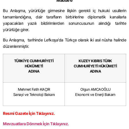
Madde 6
Bu Anlaşma, yürürlüğe girmesine ilişkin gerekli iç hukuki usullerin
tamamlandığına, dair tarafların birbirlerine diplomatik kanallarla
yapacakları yazılı bildirimlerden sonuncusunun alındığı tarihte
yürürlüğe girer.
Bu Anlaşma, tarihinde Lefkoşa’da Türkçe olarak iki asıl nüsha halinde
düzenlenmiştir.
TÜRKİYE CUMHURİYETİ
KUZEY KIBRIS TÜRK
HÜKÜMETİ
CUMHURİYETİ HÜKÜMETİ
ADINA
ADINA
Mehmet Fatih KAÇIR
Olgun AMCAOĞLU
Sanayi ve Teknoloji Bakanı
Ekonomi ve Enerji Bakam
Resmi Gazete İçin Tıklayınız.
Mevzuatlara Dönmek İçin Tıklayınız.