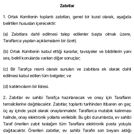
Zabıtlar
1. Ortak Komitenin toplantı zabıtları, genel bir kural olarak, aşağıda
belirtilen hususları içerecektir:
(a) Zabıtlara dahil edilmesi talep edilenler başta olmak üzere,
Taraflarca yapılan açıklamaların bir özeti;
(b) Ortak Komitenin kabul ettiği kararlar, tavsiyeler ve bildirilerin yanı
sıra, belirli konularda varılan diğer sonuçlar;
(c) Bir Tarafça resmi olarak sunulan ve zabıtlara ek olarak dahil
edilmesi kabul edilen tüm belgeler; ve
(d) katılımcıların bir listesi.
2. Zabıtlar ev sahibi Tarafça hazırlanacak ve onay için Tarafların
temsilcilerine dağıtılacaktır. Zabıtlar, toplantı tarihinden itibaren en geç
üç ay içinde yazılı olarak onaylanmalıdır. Taraflarca mutabık kalınması
halinde, onay elektronik yollarla verilebilir. Bu gibi durumlarda, ev sahibi
Taraf önerilen zabıt taslağım tüm Taraflara elektronik posta yoluyla
dağıtacaktır. Önerilen zabıtlar, ev sahibi Tarafın son beyanı aldığı