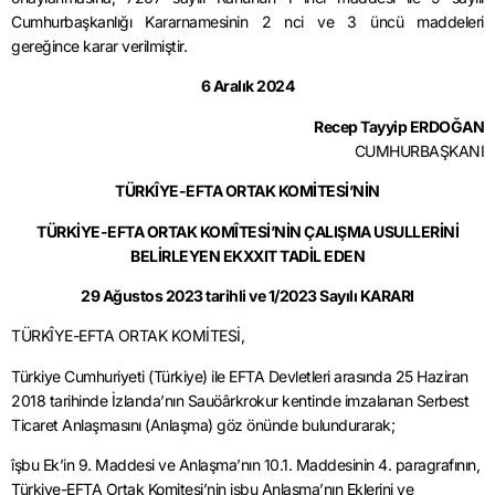
Cumhurbaşkanlığı Kararnamesinin 2 nci ve 3 üncü maddeleri
gereğince karar verilmiştir.
6 Aralık 2024
Recep Tayyip ERDOĞAN
CUMHURBAŞKANI
TÜRKÎYE-EFTA ORTAK KOMİTESİ’NİN
TÜRKİYE-EFTA ORTAK KOMÎTESİ’NİN ÇALIŞMA USULLERİNİ
BELİRLEYEN EKXXIT TADİL EDEN
29 Ağustos 2023 tarihli ve 1/2023 Sayılı KARARI
TÜRKÎYE-EFTA ORTAK KOMİTESİ,
Türkiye Cumhuriyeti (Türkiye) ile EFTA Devletleri arasında 25 Haziran
2018 tarihinde İzlanda’nın Sauöârkrokur kentinde imzalanan Serbest
Ticaret Anlaşmasını (Anlaşma) göz önünde bulundurarak;
îşbu Ek’in 9. Maddesi ve Anlaşma’nın 10.1. Maddesinin 4. paragrafının,
Türkiye-EFTA Ortak Komitesi’nin işbu Anlaşma’nın Eklerini ve