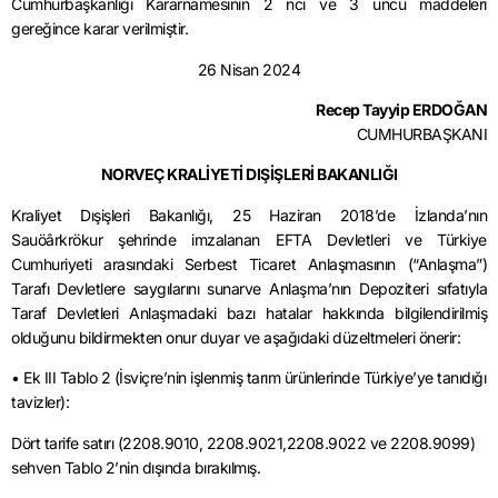
Cumhurbaşkanlığı Kararnamesinin 2 nci ve 3 üncü maddeleri
gereğince karar verilmiştir.
26 Nisan 2024
Recep Tayyip ERDOĞAN
CUMHURBAŞKANI
NORVEÇ KRALİYETİ DIŞİŞLERİ BAKANLIĞI
Kraliyet Dışişleri Bakanlığı, 25 Haziran 2018’de İzlanda’nın
Sauöârkrökur şehrinde imzalanan EFTA Devletleri ve Türkiye
Cumhuriyeti arasındaki Serbest Ticaret Anlaşmasının (“Anlaşma”)
Tarafı Devletlere saygılarını sunarve Anlaşma’nın Depoziteri sıfatıyla
Taraf Devletleri Anlaşmadaki bazı hatalar hakkında bilgilendirilmiş
olduğunu bildirmekten onur duyar ve aşağıdaki düzeltmeleri önerir:
• Ek III Tablo 2 (İsviçre’nin işlenmiş tarım ürünlerinde Türkiye’ye tanıdığı
tavizler):
Dört tarife satırı (2208.9010, 2208.9021,2208.9022 ve 2208.9099)
sehven Tablo 2’nin dışında bırakılmış.