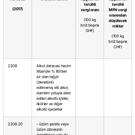
tercihli
tercihli
(2017)
vergi oranı
MFN vergi
oranından
(100 kg
düşülecek
brüt başına
miktar
GHF)
(100 kg
brüt başına
CHF)
2208
Alkol derecesi hacim
itibariyle % 80’den
az olan tağyir
(denatüre)
edilmemiş etil alkol;
damıtım yoluyla elde
edilen alkollü içkiler,
likörler ve diğer
alkollü içecekler
2208.20
– üzüm şarabı veya
üzüm cibresinin
damıtılması yolu ile