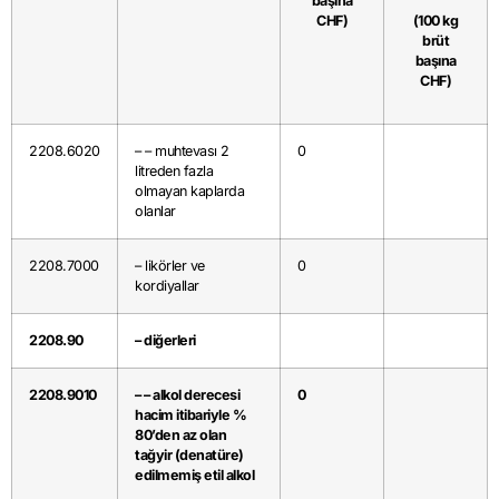
başına
CHF)
(100 kg
brüt
başına
CHF)
2208.6020
– – muhtevası 2
0
litreden fazla
olmayan kaplarda
olanlar
2208.7000
– likörler ve
0
kordiyallar
2208.90
– diğerleri
2208.9010
– – alkol derecesi
0
hacim itibariyle %
80’den az olan
tağyir (denatüre)
edilmemiş etil alkol