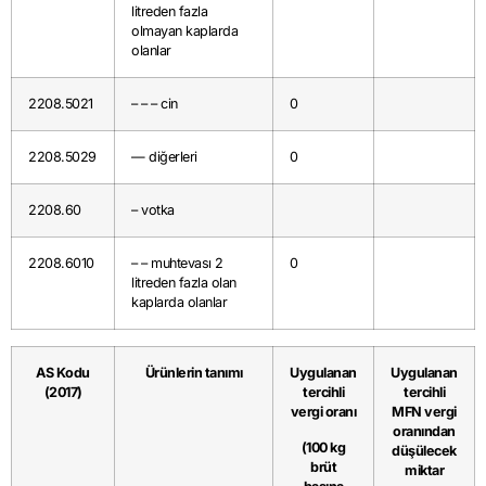
litreden fazla
olmayan kaplarda
olanlar
2208.5021
– – – cin
0
2208.5029
— diğerleri
0
2208.60
– votka
2208.6010
– – muhtevası 2
0
litreden fazla olan
kaplarda olanlar
AS Kodu
Ürünlerin tanımı
Uygulanan
Uygulanan
(2017)
tercihli
tercihli
vergi oranı
MFN vergi
oranından
(100 kg
düşülecek
brüt
miktar