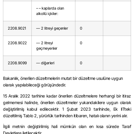
– – kaplarda olan
alkollü içkiler:
2208.9021
— 2 litreyi geçenler
0
2208.9022
— 2 litreyi
0
geçmeyenler
2208.9099
— diğerleri
0
Bakanlık, önerilen düzeltmelerin mutat bir düzeltme usulüne uygun
olarak yapılabileceği görüşündedir.
15 Aralık 2022 tarihine kadar önerilen düzeltmelere herhangi bir itiraz
gelmemesi halinde, önerilen düzeltmeler yukarıdakilere uygun olarak
değiştirilmiş kabul edilecektir. 1 Şubat 2023 tarihinde, Ek llTteki
düzeltilmiş Tablo 2, yürürlük tarihinden itibaren, hatalı olanın yerini alır.
İlgili metnin değiştirilmiş hali mümkün olan en kısa sürede Taraf
Devletlere iletilecektir.