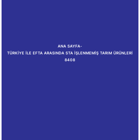
ANA SAYFA
-
TÜRKIYE ILE EFTA ARASINDA STA İŞLENMEMIŞ TARIM ÜRÜNLERI
8408