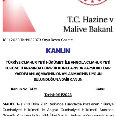
18.11.2023 Tarihli 32373 Sayılı Resmi Gazete
KANUN
TÜRKİYE CUMHURİYETİ HÜKÜMETİ İLE ANGOLA CUMHURİYETİ
HÜKÜMETİ ARASINDA GÜMRÜK KONULARINDA KARŞILIKLI İDARİ
YARDIM ANLAŞMASININ ONAYLANMASININ UYGUN
BULUNDUĞUNA DAİR KANUN
Kanun No. 7472
Kabul
Tarihi:
9/11/2023
MADDE 1-
(1) 18 Ekim 2021 tarihinde Luanda’da imzalanan “Türkiye
Cumhuriyeti Hükümeti ile Angola Cumhuriyeti Hükümeti Arasında
Gümrük Konularında Karşılıklı İdari Yardım Anlaşması”nın onaylanması