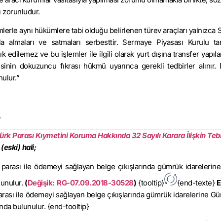
ı zorunludur.
işlemlerle aynı hükümlere tabi olduğu belirlenen türev araçları yalnızc
ıyla almaları ve satmaları serbesttir. Sermaye Piyasası Kurulu ta
ık edilemez ve bu işlemler ile ilgili olarak yurt dışına transfer yapı
nin dokuzuncu fıkrası hükmü uyarınca gerekli tedbirler alınır. 
nulur.”
.
ürk Parası Kıymetini Koruma Hakkında 32 Sayılı Karara İlişkin Tebl
 (eski) hali;
 parası ile ödemeyi sağlayan belge çıkışlarında gümrük idarelerine
lunulur.
(
Değişik: RG-07.09.2018-30528
)
{tooltip}
{end-texte}
E
parası ile ödemeyi sağlayan belge çıkışlarında gümrük idarelerine G
nda bulunulur. {end-tooltip}