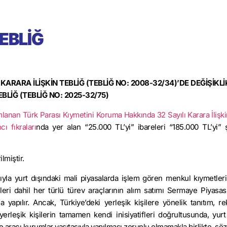
EBLİĞ
ARARA İLİŞKİN TEBLİĞ (TEBLİĞ NO: 2008-32/34)’DE DEĞİŞİKLİ
BLİĞ (TEBLİĞ NO: 2025-32/75)
mlanan Türk Parası Kıymetini Koruma Hakkında 32 Sayılı Karara İlişki
ncı fıkraları
nda yer alan “25.000 TL’yi” ibareleri “185.000 TL’yi” 
lmiştir.
yla yurt dışındaki mali piyasalarda işlem gören menkul kıymetleri
ri dahil her türlü türev araçlarının alım satımı Sermaye Piyasas
la yapılır. Ancak, Türkiye’deki yerleşik kişilere yönelik tanıtım, r
 yerleşik kişilerin tamamen kendi
inisiyatifleri
doğrultusunda, yurt
 ve aracı kurumlar vasıtasıyla yapılması zorunlu olmamakla birlikte, s