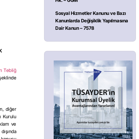
Hk. – GGM
Sosyal Hizmetler Kanunu ve Bazı
Kanunlarda Değişiklik Yapılmasına
Dair Kanun – 7578
K
n Tebliğ
şeklinde
n, diğer
ı Kurulu
eklam ve
 dışında
öz konusu