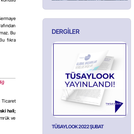
a Sermaye
rafından
DERGİLER
lamaz. Bu
Bu fıkra
iğ
 Ticaret
ski hali;
ümrük ve
TÜSAYLOOK 2022 ŞUBAT