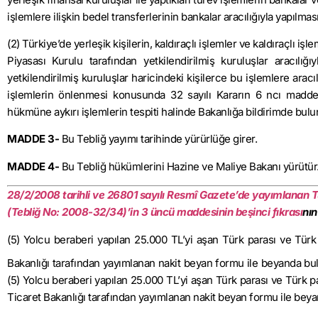
işlemlere ilişkin bedel transferlerinin bankalar aracılığıyla yapılmas
(2) Türkiye’de yerleşik kişilerin, kaldıraçlı işlemler ve kaldıraçlı 
Piyasası Kurulu tarafından yetkilendirilmiş kuruluşlar aracılığ
yetkilendirilmiş kuruluşlar haricindeki kişilerce bu işlemlere aracıl
işlemlerin önlenmesi konusunda 32 sayılı Kararın 6
ncı
maddesi
hükmüne aykırı işlemlerin tespiti halinde Bakanlığa bildirimde bulu
MADDE 3-
Bu Tebliğ yayımı tarihinde yürürlüğe girer.
MADDE 4-
Bu Tebliğ hükümlerini Hazine ve Maliye Bakanı yürütür
28/2/2008
tarihli ve 26801 sayılı Resmî Gazete’de yayımlanan T
(Tebliğ No: 2008-32/34)’in 3 üncü maddesinin beşinci fıkrası
nın
(5) Yolcu beraberi yapılan 25.000 TL’yi aşan Türk parası ve Türk
Bakanlığı tarafından yayımlanan nakit beyan formu ile beyanda bu
(5) Yolcu beraberi yapılan 25.000 TL’yi aşan Türk parası ve Türk 
Ticaret Bakanlığı tarafından yayımlanan nakit beyan formu ile beya