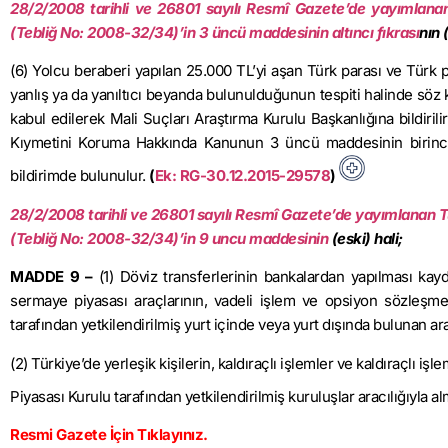
28/2/2008
tarihli ve 26801 sayılı Resmî Gazete’de yayımlanan
(Tebliğ No: 2008-32/34)’in 3 üncü maddesinin altıncı fıkrası
nın 
(6) Yolcu beraberi yapılan 25.000 TL’yi aşan Türk parası ve Türk
yanlış ya da yanıltıcı beyanda bulunulduğunun tespiti halinde sö
kabul edilerek Mali Suçları Araştırma Kurulu Başkanlığına bildirili
Kıymetini Koruma Hakkında Kanunun 3 üncü maddesinin birinci f
bildirimde bulunulur.
(
Ek: RG-30.12.2015-29578
)
28/2/2008
tarihli ve 26801 sayılı Resmî Gazete’de yayımlanan T
(Tebliğ No: 2008-32/34)’in 9 uncu maddesinin
(eski) hali;
MADDE 9 –
(1) Döviz transferlerinin bankalardan yapılması kayd
sermaye piyasası araçlarının, vadeli işlem ve opsiyon sözleşmel
tarafından yetkilendirilmiş yurt içinde veya yurt dışında bulunan aracı
(2) Türkiye’de yerleşik kişilerin, kaldıraçlı işlemler ve kaldıraçlı 
Piyasası Kurulu tarafından yetkilendirilmiş kuruluşlar aracılığıyla al
Resmi Gazete İçin Tıklayınız.