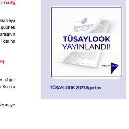
n Tebliğ
ası veya
 şüpheli
Parasının
ıklarına
iğ
n, diğer
ı Kurulu
TÜSAYLOOK 2021 Ağustos
a Sermaye