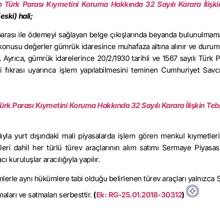
 Türk Parası Kıymetini Koruma Hakkında 32 Sayılı Karara İlişki
(eski) hali;
 parası ile ödemeyi sağlayan belge çıkışlarında beyanda bulunulmam
z konusu değerler gümrük idaresince muhafaza altına alınır ve durum
r. Ayrıca, gümrük idarelerince 20/2/1930 tarihli ve 1567 sayılı Türk 
ıkrası uyarınca işlem yapılabilmesini teminen Cumhuriyet Savcıl
ürk Parası Kıymetini Koruma Hakkında 32 Sayılı Karara İlişkin Tebl
ıyla yurt dışındaki mali piyasalarda işlem gören menkul kıymetleri
eri dahil her türlü türev araçlarının alım satımı Sermaye Piyasas
 kuruluşlar aracılığıyla yapılır.
işlemlerle aynı hükümlere tabi olduğu belirlenen türev araçları yalnızc
maları ve satmaları serbesttir.
(
Ek: RG-25.01.2018-30312
)