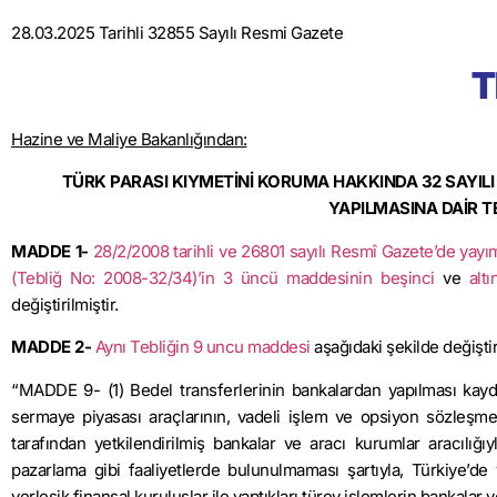
28.03.2025 Tarihli 32855 Sayılı Resmi Gazete
T
Hazine ve Maliye Bakanlığından:
TÜRK PARASI KIYMETİNİ KORUMA HAKKINDA 32 SAYILI K
YAPILMASINA DAİR TE
MADDE 1-
28/2/2008
tarihli ve 26801 sayılı Resmî Gazete’de yayı
(Tebliğ No: 2008-32/34)’in 3 üncü maddesinin beşinci
ve
altı
değiştirilmiştir.
MADDE 2-
Aynı Tebliğin 9 uncu maddesi
aşağıdaki şekilde değiştiri
“MADDE 9- (1) Bedel transferlerinin bankalardan yapılması kaydı
sermaye piyasası araçlarının, vadeli işlem ve
opsiyon
sözleşmele
tarafından yetkilendirilmiş bankalar ve aracı kurumlar aracılığıy
pazarlama gibi faaliyetlerde bulunulmaması şartıyla, Türkiye’de
yerleşik finansal kuruluşlar ile yaptıkları türev işlemlerin bankalar