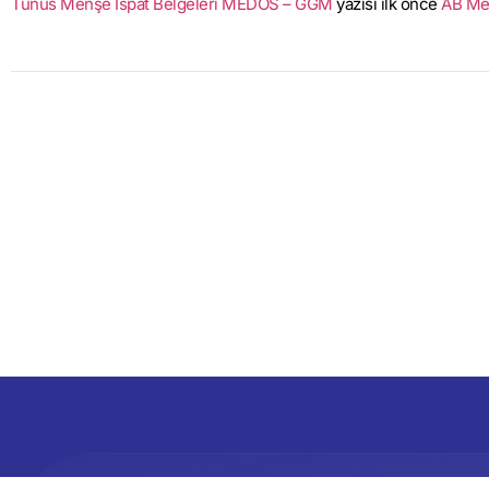
Tunus Menşe İspat Belgeleri MEDOS – GGM
yazısı ilk önce
AB Me