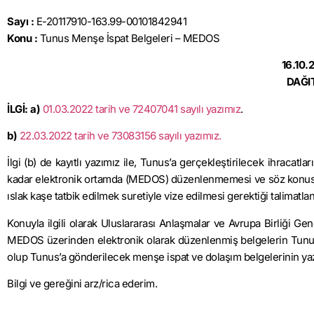
Sayı :
E-20117910-163.99-00101842941
Konu :
Tunus Menşe İspat Belgeleri – MEDOS
16.10.
DAĞI
İLGİ: a)
01.03.2022 tarih ve 72407041 sayılı yazımız
.
b)
22.03.2022 tarih ve 73083156 sayılı yazımız.
İlgi (b) de kayıtlı yazımız ile, Tunus’a gerçekleştirilecek ihracat
kadar elektronik ortamda (MEDOS) düzenlenmemesi ve söz konusu
ıslak kaşe tatbik edilmek suretiyle vize edilmesi gerektiği talimatland
Konuyla ilgili olarak Uluslararası Anlaşmalar ve Avrupa Birliği Ge
MEDOS üzerinden elektronik olarak düzenlenmiş belgelerin Tunus t
olup Tunus’a gönderilecek menşe ispat ve dolaşım belgelerinin yaz
Bilgi ve gereğini arz/rica ederim.