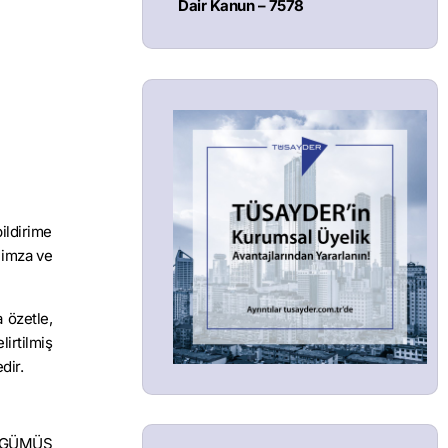
Dair Kanun – 7578
bildirime
 imza ve
 özetle,
irtilmiş
dir.
a GÜMÜŞ