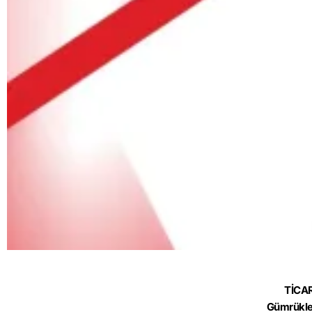
TİCA
Gümrükle