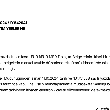
2024 /101842941
TIM YERLERİNE
larımızda kullanılacak EUR.1/EUR.MED Dolaşım Belgelerinin ikinci bir 
 belgelerin manuel usulde düzenlenerek gümrük idaremizde ıslak
ırılmıştı.
nel Müdürlüğünden alınan 11.10.2024 tarih ve 101751538 sayılı yazıda
arafınca kabulüne ilişkin muhataplarımızla mutabakata varıldığı bel
ımız tarihinden itibaren elektronik olarak düzenlemeleri gerekmekte
Mustaf