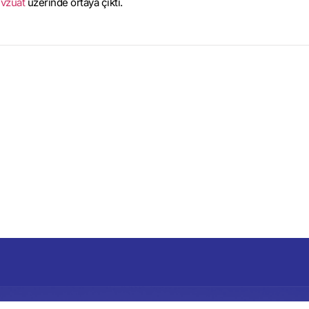
vzuat
üzerinde ortaya çıktı.