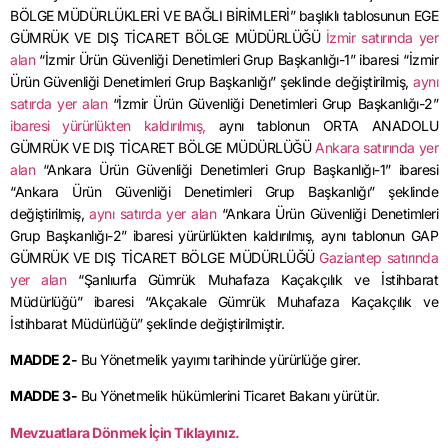
BÖLGE MÜDÜRLÜKLERİ VE BAĞLI BİRİMLERİ” başlıklı tablosunun EGE
GÜMRÜK VE DIŞ TİCARET BÖLGE MÜDÜRLÜĞÜ
İzmir satırında yer
alan
“İzmir Ürün Güvenliği Denetimleri Grup Başkanlığı-1” ibaresi “İzmir
Ürün Güvenliği Denetimleri Grup Başkanlığı” şeklinde değiştirilmiş,
aynı
satırda yer alan
“İzmir Ürün Güvenliği Denetimleri Grup Başkanlığı-2”
ibaresi yürürlükten kaldırılmış,
aynı tablonun ORTA ANADOLU
GÜMRÜK VE DIŞ TİCARET BÖLGE MÜDÜRLÜĞÜ
Ankara satırında yer
alan
“Ankara Ürün Güvenliği Denetimleri Grup Başkanlığı-1” ibaresi
“Ankara Ürün Güvenliği Denetimleri Grup Başkanlığı” şeklinde
değiştirilmiş,
aynı satırda yer alan
“Ankara Ürün Güvenliği Denetimleri
Grup Başkanlığı-2” ibaresi yürürlükten kaldırılmış, aynı tablonun GAP
GÜMRÜK VE DIŞ TİCARET BÖLGE MÜDÜRLÜĞÜ
Gaziantep satırında
yer alan
“Şanlıurfa Gümrük Muhafaza Kaçakçılık ve İstihbarat
Müdürlüğü” ibaresi “Akçakale Gümrük Muhafaza Kaçakçılık ve
İstihbarat Müdürlüğü” şeklinde değiştirilmiştir.
MADDE 2-
Bu Yönetmelik yayımı tarihinde yürürlüğe girer.
MADDE 3-
Bu Yönetmelik hükümlerini Ticaret Bakanı yürütür.
Mevzuatlara Dönmek İçin Tıklayınız.