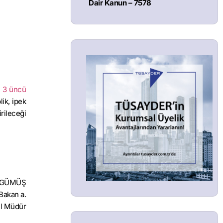
Dair Kanun – 7578
) 3 üncü
lik, ipek
irileceği
a GÜMÜŞ
Bakan a.
l Müdür