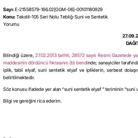
Sayı:
E-21558579-166.02[GGM-06]-00101180929
Konu:
Tekstil-105 Seri Nolu Tebliğ-Suni ve Sentetik
Yorumu
27.09.
DAĞI
Bilindiği üzere,
27.02.2013 tarihli, 28572 sayılı Resmi Gazetede 
maddesinin dördüncü fıkrasının (b) bendi
nde; sanayiciler tarafınd
iplik, tabii elyaf, suni sentetik elyaf ve ipliklerin, serbest dola
belirtilmektedir.
Söz konusu ifadede yer alan “suni sentetik elyaf ” teriminin “suni 
Bilgi ve gereğini rica ederim.