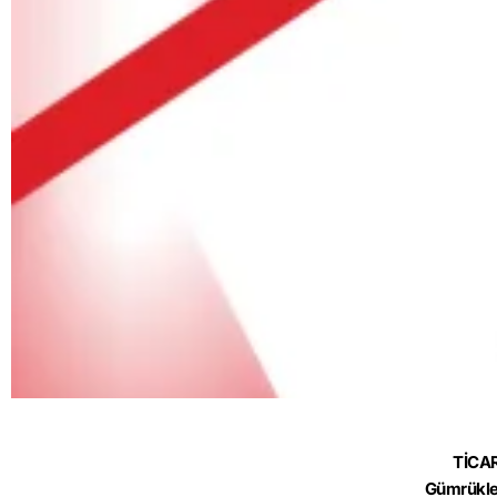
TİCA
Gümrükle