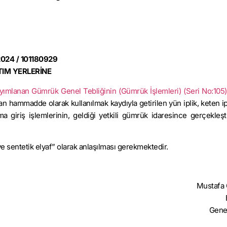
2024 / 101180929
TIM YERLERİNE
yayımlanan Gümrük Genel Tebliğinin (Gümrük İşlemleri) (Seri No:105
an hammadde olarak kullanılmak kaydıyla getirilen yün iplik, keten ip
şıma giriş işlemlerinin, geldiği yetkili gümrük idaresince gerçekleşt
ve sentetik elyaf” olarak anlaşılması gerekmektedir.
Mustaf
Gene