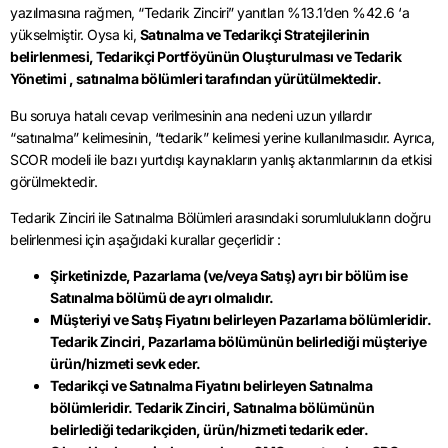
yazılmasına rağmen, “Tedarik Zinciri” yanıtları %13.1’den %42.6 ‘a
yükselmiştir. Oysa ki,
Satınalma ve Tedarikçi Stratejilerinin
belirlenmesi, Tedarikçi Portföyünün Oluşturulması ve Tedarik
Yönetimi , satınalma bölümleri tarafından yürütülmektedir.
Bu soruya hatalı cevap verilmesinin ana nedeni uzun yıllardır
“satınalma” kelimesinin, “tedarik” kelimesi yerine kullanılmasıdır. Ayrıca,
SCOR modeli ile bazı yurtdışı kaynakların yanlış aktarımlarının da etkisi
görülmektedir.
Tedarik Zinciri ile Satınalma Bölümleri arasındaki sorumlulukların doğru
belirlenmesi için aşağıdaki kurallar geçerlidir :
Şirketinizde, Pazarlama (ve/veya Satış) ayrı bir bölüm ise
Satınalma bölümü de ayrı olmalıdır.
Müşteriyi ve Satış Fiyatını belirleyen Pazarlama bölümleridir.
Tedarik Zinciri, Pazarlama bölümünün belirlediği müşteriye
ürün/hizmeti sevk eder.
Tedarikçi ve Satınalma Fiyatını belirleyen Satınalma
bölümleridir. Tedarik Zinciri, Satınalma bölümünün
belirlediği tedarikçiden, ürün/hizmeti tedarik eder.