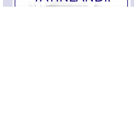
TÜSAYLOOK 2021 Ağustos
Bülltenimize Abone Olun!
Satınalma ve tedarik yönetimi faaliyetlerine ilişkin güncel
içeriklerden ilk sizin haberiniz olması için bülten aboneliğine
kaydolun!