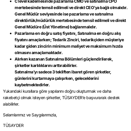
C level kademesinde pazarlama CMO ve satınalma CPO
mertebesinde temsil edilmeli ve direkt CEO’ya bağlı olmalıdır.
Genel Müdür seviyesinde ise pazarlama ve satınalma
direktörlük/müdürlük mertebesinde temsil edilmeli ve direkt
Genel Müdüre (Üst Yönetime) bağlanmalıdır.
Pazarlama en doğru satış fiyatını, Satınalma en doğru alış
fiyatını amaçlarken; Tedarik Zinciri, tedarikçiden müşteriye
kadar giden zincirin minimum maliyet ve maksimum hızda
olmasını amaçlamaktadır.
Alırken kazanan Satınalma Bölümleri güçlendirilerek,
şirketler karlılıklarını arttırabilirler.
Satınalma’yı sadece 3 tekliften ibaret gören şirketler,
günlerini kurtarmaya çalışırken, geleceklerini
kaybetmektedirler.
Yukarıdaki kurallara göre yapılarını doğru oluşturmak ve daha
rakebetçi olmak isteyen şirketler, TÜSAYDER’e başvurarak destek
alabilirler.
Selamlarımız ve Saygılarımızla,
TÜSAYDER