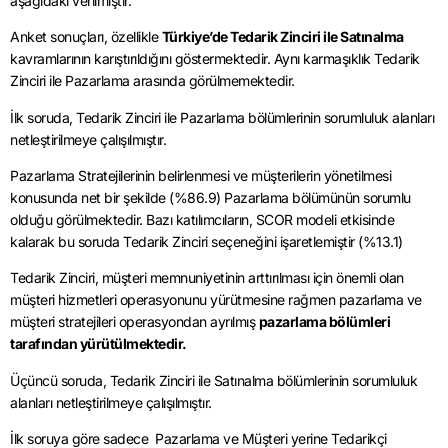
aşağıdaki verilmiştir.
Anket sonuçları, özellikle
Türkiye’de Tedarik Zinciri ile Satınalma
kavramlarının karıştırıldığını göstermektedir. Aynı karmaşıklık Tedarik
Zinciri ile Pazarlama arasında görülmemektedir.
İlk soruda, Tedarik Zinciri ile Pazarlama bölümlerinin sorumluluk alanları
netleştirilmeye çalışılmıştır.
Pazarlama Stratejilerinin belirlenmesi ve müşterilerin yönetilmesi
konusunda net bir şekilde (%86.9) Pazarlama bölümünün sorumlu
olduğu görülmektedir. Bazı katılımcıların, SCOR modeli etkisinde
kalarak bu soruda Tedarik Zinciri seçeneğini işaretlemiştir (%13.1)
Tedarik Zinciri, müşteri memnuniyetinin arttırılması için önemli olan
müşteri hizmetleri operasyonunu yürütmesine rağmen pazarlama ve
müşteri stratejileri operasyondan ayrılmış
pazarlama bölümleri
tarafından yürütülmektedir.
Üçüncü soruda, Tedarik Zinciri ile Satınalma bölümlerinin sorumluluk
alanları netleştirilmeye çalışılmıştır.
İlk soruya göre sadece Pazarlama ve Müşteri yerine Tedarikçi