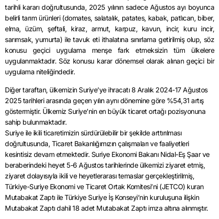
tarihli kararı doğrultusunda, 2025 yılının sadece Ağustos ayı boyunca
belirli tarım ürünleri (domates, salatalık, patates, kabak, patlıcan, biber,
elma, üzüm, şeftali, kiraz, armut, karpuz, kavun, incir, kuru incir,
sarımsak, yumurta) ile tavuk eti ithalatına sınırlama getirilmiş olup, söz
konusu geçici uygulama menşe fark etmeksizin tüm ülkelere
uygulanmaktadır. Söz konusu karar dönemsel olarak alınan geçici bir
uygulama niteliğindedir.
Diğer taraftan, ülkemizin Suriye’ye ihracatı 8 Aralık 2024-17 Ağustos
2025 tarihleri arasında geçen yılın aynı dönemine göre %54,31 artış
göstermiştir. Ülkemiz Suriye’nin en büyük ticaret ortağı pozisyonuna
sahip bulunmaktadır.
Suriye ile ikili ticaretimizin sürdürülebilir bir şekilde arttırılması
doğrultusunda, Ticaret Bakanlığımızın çalışmaları ve faaliyetleri
kesintisiz devam etmektedir. Suriye Ekonomi Bakanı Nidal-Eş Şaar ve
beraberindeki heyet 5-6 Ağustos tarihlerinde ülkemizi ziyaret etmiş,
ziyaret dolayısıyla ikili ve heyetlerarası temaslar gerçekleştirilmiş,
Türkiye-Suriye Ekonomi ve Ticaret Ortak Komitesi’ni (JETCO) kuran
Mutabakat Zaptı ile Türkiye Suriye İş Konseyi’nin kuruluşuna ilişkin
Mutabakat Zaptı dahil 18 adet Mutabakat Zaptı imza altına alınmıştır.