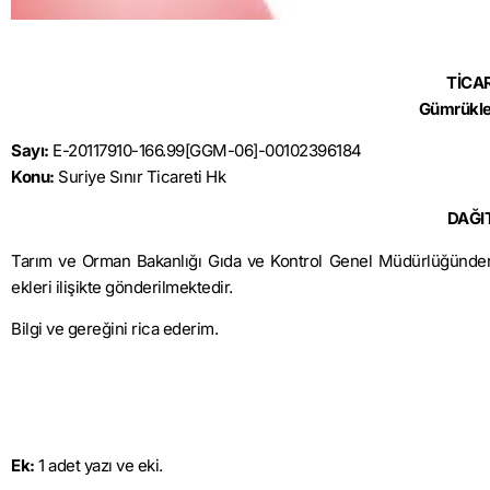
TİCA
Gümrükle
Sayı:
E-20117910-166.99[GGM-06]-00102396184
Konu:
Suriye Sınır Ticareti Hk
DAĞI
Tarım ve Orman Bakanlığı Gıda ve Kontrol Genel Müdürlüğünden al
ekleri ilişikte gönderilmektedir.
Bilgi ve gereğini rica ederim.
Ek:
1 adet yazı ve eki.