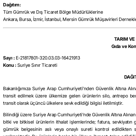
Dağıtım:
Tüm Gümrük ve Dış Ticaret Bölge Müdürlüklerine
Ankara, Bursa, İzmir, İstanbul, Mersin Gümrük Müşavirleri Dernekl
TARIM VE
Gıda ve Kon
Sayı :
E-21817801-320.03.03-16421913
Konu :
Suriye Sınır Ticareti
DAĞI
Bakanlığımıza Suriye Arap Cumhuriyeti’nden Güvenlik Altına Alın
transit edilmek üzere ülkemize gelen ürünlerin silo, antrepo ben
transit olarak üçüncü ülkelere sevk edildiği bilgisi iletilmiştir.
Bilindiği üzere Suriye Arap Cumhuriyeti’nde Güvenlik Altına Alına
bitki ve bitkisel ürünlerin ithalat işlemlerinde; fatura, sevkiyatın
gümrük belgesinin aslı veya onaylı sureti kontrol edildikten so