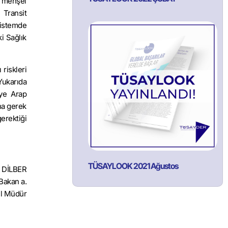
a menşei
 Transit
sistemde
ki Sağlık
riskleri
 Yukarıda
iye Arap
na gerek
erektiği
TÜSAYLOOK 2021 Ağustos
n DİLBER
Bakan a.
l Müdür