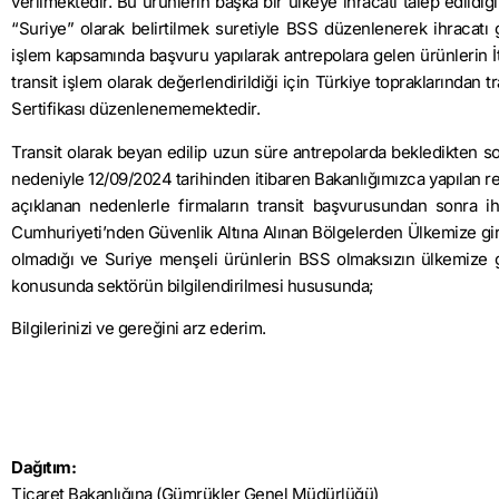
verilmektedir. Bu ürünlerin başka bir ülkeye ihracatı talep edildi
“Suriye” olarak belirtilmek suretiyle BSS düzenlenerek ihracatı 
işlem kapsamında başvuru yapılarak antrepolara gelen ürünlerin İtal
transit işlem olarak değerlendirildiği için Türkiye topraklarından t
Sertifikası düzenlenememektedir.
Transit olarak beyan edilip uzun süre antrepolarda bekledikten son
nedeniyle 12/09/2024 tarihinden itibaren Bakanlığımızca yapılan resm
açıklanan nedenlerle firmaların transit başvurusundan sonra i
Cumhuriyeti’nden Güvenlik Altına Alınan Bölgelerden Ülkemize giriş
olmadığı ve Suriye menşeli ürünlerin BSS olmaksızın ülkemize giri
konusunda sektörün bilgilendirilmesi hususunda;
Bilgilerinizi ve gereğini arz ederim.
Dağıtım:
Ticaret Bakanlığına (Gümrükler Genel Müdürlüğü)