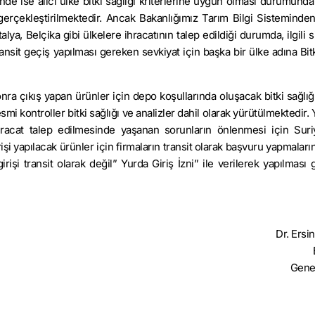
ğinde ise alıcı ülke bitki sağlığı kriterlerine uygun olması durumund
gerçekleştirilmektedir. Ancak Bakanlığımız Tarım Bilgi Sisteminden
ya, Belçika gibi ülkelere ihracatının talep edildiği durumda, ilgili 
ransit geçiş yapılması gereken sevkiyat için başka bir ülke adına Bit
ra çıkış yapan ürünler için depo koşullarında oluşacak bitki sağlığı 
i kontroller bitki sağlığı ve analizler dahil olarak yürütülmektedir.
hracat talep edilmesinde yaşanan sorunların önlenmesi için Sur
i yapılacak ürünler için firmaların transit olarak başvuru yapmaları
şi transit olarak değil” Yurda Giriş İzni” ile verilerek yapılması g
Dr. Ersi
Gene