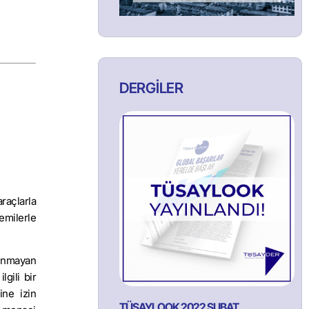
DERGİLER
raçlarla
emilerle
lunmayan
lgili bir
ine izin
TÜSAYLOOK 2022 ŞUBAT