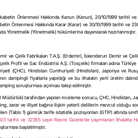
z Rekabetin Önlenmesi Hakkında Kanun (Kanun), 20/10/1999 tarihli ve
abetin Önlenmesi Hakkında Karar (Karar) ve 30/10/1999 tarihli ve 23
da Yönetmelik (Yönetmelik) hükümlerine dayanılarak hazırlanmıştır.
emir ve Çelik Fabrikaları T.A.Ş. (Erdemir), İskenderun Demir ve Çelik
elik Profil ve Sac Endüstrisi A.Ş. (Tosçelik) firmaları adına Türkiye 
iyeti (ÇHC), Hindistan Cumhuriyeti (Hindistan), Japonya ve Ru
ın dampingli fiyatlarla yapıldığı ve bu ithalatın yerli üretim dalı
damping soruşturması açılması talep edilmiştir.
nel Müdürlük) tarafından yapılan inceleme sonucu, ÇHC, Hindistan, 
ng, zarar ve illiyet bağına ilişkin yeterli delillerin mevcut olduğu s
n (Tablo 1) gümrük tarife istatistik pozisyonları (GTİP) altında sınıf
023 tarihli ve 32355 sayılı Resmi Gazete’de yayımlanan İthalatta H
şturması başlatılmıştır.