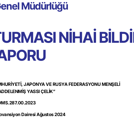
 Genel Müdürlüğü
RMASI NİHAİ BİLDİ
APORU
UMHURİYETİ, JAPONYA VE RUSYA FEDERASYONU MENŞELİ
ADDELENMİŞ YASSI ÇELİK”
DMS.287.00.2023
vansiyon Dairesi Ağustos 2024