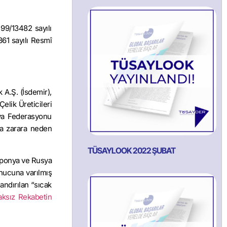
 99/13482 sayılı
861 sayılı Resmî
 A.Ş. (İsdemir),
Çelik Üreticileri
sya Federasyonu
nda zarara neden
TÜSAYLOOK 2022 ŞUBAT
Japonya ve Rusya
onucuna varılmış
landırılan “sıcak
aksız Rekabetin