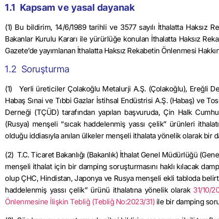
1.1 Kapsam ve yasal dayanak
(1) Bu bildirim, 14/6/1989 tarihli ve 3577 sayılı İthalatta Haksı
Bakanlar Kurulu Kararı ile yürürlüğe konulan İthalatta Haksız Rek
Gazete’de yayımlanan İthalatta Haksız Rekabetin Önlenmesi Hakkın
1.2 Soruşturma
(1) Yerli üreticiler Çolakoğlu Metalurji A.Ş. (Çolakoğlu), Ereğli D
Habaş Sınai ve Tıbbi Gazlar İstihsal Endüstrisi A.Ş. (Habaş) ve Tosç
Derneği (TÇÜD) tarafından yapılan başvuruda, Çin Halk Cumhur
(Rusya) menşeli “sıcak haddelenmiş yassı çelik” ürünleri ithalatın
olduğu iddiasıyla anılan ülkeler menşeli ithalata yönelik olarak bir 
(2) T.C. Ticaret Bakanlığı (Bakanlık) İthalat Genel Müdürlüğü (Ge
menşeli ithalat için bir damping soruşturmasını haklı kılacak dampi
olup ÇHC, Hindistan, Japonya ve Rusya menşeli ekli tabloda belirtile
haddelenmiş yassı çelik” ürünü ithalatına yönelik olarak
31/10/2
Önlenmesine İlişkin Tebliğ (Tebliğ No:2023/31)
ile bir damping soru