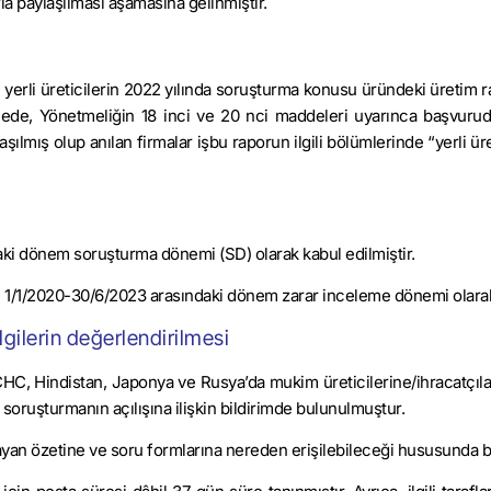
la paylaşılması aşamasına gelinmiştir.
bi yerli üreticilerin 2022 yılında soruşturma konusu üründeki üretim r
mede, Yönetmeliğin 18 inci ve 20 nci maddeleri uyarınca başvurud
laşılmış olup anılan firmalar işbu raporun ilgili bölümlerinde “yerli ür
aki dönem soruşturma dönemi (SD) olarak kabul edilmiştir.
n 1/1/2020-30/6/2023 arasındaki dönem zarar inceleme dönemi olarak 
ilgilerin değerlendirilmesi
C, Hindistan, Japonya ve Rusya’da mukim üreticilerine/ihracatçılar
e soruşturmanın açılışına ilişkin bildirimde bulunulmuştur.
yan özetine ve soru formlarına nereden erişilebileceği hususunda bilg