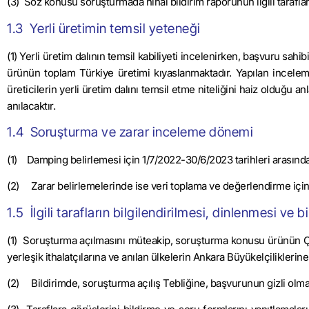
(3) Söz konusu soruşturmada nihai bildirim raporunun ilgili taraflar
1.3 Yerli üretimin temsil yeteneği
(1) Yerli üretim dalının temsil kabiliyeti incelenirken, başvuru sahi
ürünün toplam Türkiye üretimi kıyaslanmaktadır. Yapılan incele
üreticilerin yerli üretim dalını temsil etme niteliğini haiz olduğu an
anılacaktır.
1.4 Soruşturma ve zarar inceleme dönemi
(1) Damping belirlemesi için 1/7/2022-30/6/2023 tarihleri arasınd
(2) Zarar belirlemelerinde ise veri toplama ve değerlendirme içi
1.5 İlgili tarafların bilgilendirilmesi, dinlenmesi ve b
(1) Soruşturma açılmasını müteakip, soruşturma konusu ürünün ÇH
yerleşik ithalatçılarına ve anılan ülkelerin Ankara Büyükelçiliklerin
(2) Bildirimde, soruşturma açılış Tebliğine, başvurunun gizli olma