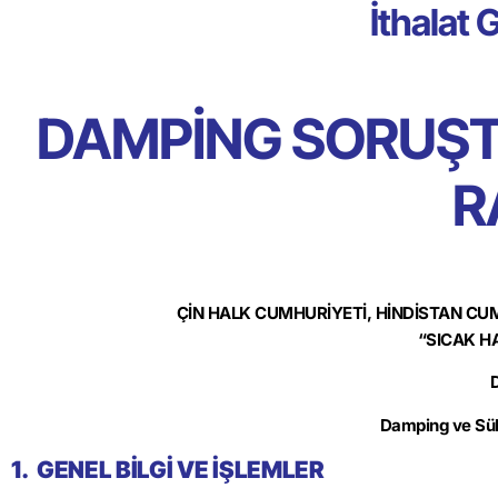
İthalat
DAMPİNG SORUŞTU
R
ÇİN HALK CUMHURİYETİ, HİNDİSTAN C
“SICAK H
Damping ve Süb
1. GENEL BİLGİ VE İŞLEMLER