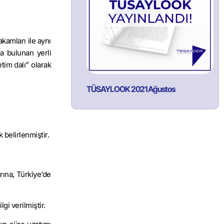
akamları ile aynı
a bulunan yerli
etim dalı” olarak
TÜSAYLOOK 2021 Ağustos
belirlenmiştir.
ına, Türkiye’de
i verilmiştir.