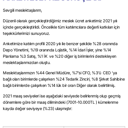
Sevgili meslektaşlarım,
Düzenli olarak gerçekleştirdiğimiz meslek ücret anketimiz 2021 yılı
içinde gerçekleştirildi. Öncelikle tüm katılımcılara değerli katkıları için
teşekkürlerimizi sunuyoruz.
Anketimize katılım profili 2020 yılı ile benzer şekilde %28 oranında
Depo Yönetimi, %19 oranında Lojistik, %14 İdari İşler, yine %14
Planlama %3 Satış, %1 İK ve %20 diğer iş birimlerini destekleyen
meslektaşlarımızdan oluştu.
Meslektaşlarımızın %44 Genel Müdüre, %7’si CFO, %3’ü CEO ‘ya
bağlı olan birimlerde çalışırken %24 Tedarik Zinciri, %8 Şirket Sahibine
bağlı birimlerde çalışırken %14 lük bir oran Diğer olarak belirtilmiş.
2021 maaş seviyeleri ise aşağıdaki seviyede belirlenmiş olup geçmiş
dönemlere göre bir maaş dilimindeki (7001-10.000TL ) kümelenme
kayda değer seviyeye (%23) ulaşmıştır: