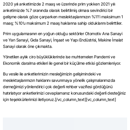
2020 yılı anketimizde 2 maaş ve üzerinde prim yokken 2021 yılı
anketimizde %7 oranında olarak belirtilmiş olması sevindirici bir
gelişme olarak göze çarparken meslektaşlarımızın %11’i maksimum 1
maaş; %10’u maksimum 2 maaş haklarına sahip olduklarını belirttiler.
Prim uygulamasının en yoğun olduğu sektörler Otomotiv Ana Sanayi
ve Yan Sanayi, Gıda Sanayi, İnşaat ve Yapı Endüstrisi, Makine İmalat
Sanayi olarak öne çıkmakta.
Yönetilen aylık ciro büyüklüklerinde ise muhtemelen Pandemi ve
Ekonomik daralma etkileri ile genel bir küçülme etkisi gözlemleniyor.
Bu vesile ile anketlerimizin mesleğimizin gelişimindeki ve
meslektaşlarımızın haklarını savunmaya yönelik çalışmalarımızda
derneğimizi yönlendirici çok değerli rehber vazifesi gördüğünü
hatırlatıyor anketlerimizi cevaplamanız konusundaki değerli desteğiniz
için teşekkürlerimizi iletiyoruz.[/vc_column_text][vc_column_text]