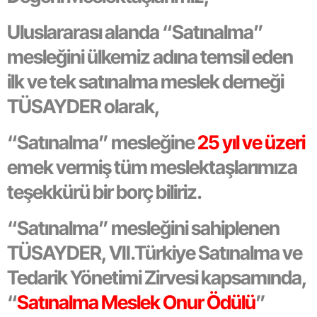
Uluslararası alanda “Satınalma”
mesleğini ülkemiz adına temsil eden
ilk ve tek satınalma meslek derneği
TÜSAYDER olarak,
“Satınalma” mesleğine
25 yıl ve üzeri
emek vermiş tüm meslektaşlarımıza
teşekkürü bir borç biliriz.
“Satınalma” mesleğini sahiplenen
TÜSAYDER, VII.Türkiye Satınalma ve
Tedarik Yönetimi Zirvesi kapsamında,
“
Satınalma Meslek Onur Ödülü
”