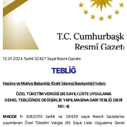
12.01.2024 Tarihli 32427 Sayılı Resmi Gazete
TEBLİĞ
Hazine ve Maliye Bakanlığı (Gelir İdaresi Başkanlığı)’
ndan
:
ÖZEL TÜKETİM VERGİSİ (III) SAYILI LİSTE UYGULAMA
GENEL
TEBLİĞİNDE DEĞİŞİKLİK YAPILMASINA DAİR TEBLİĞ
(SERİ
NO: 4)
MADDE 1-
8/8/2015
tarihli ve 29439 sayılı Resmî Gazete’de
yayımlanan Özel Tüketim Vergisi (III) Sayılı Liste Uygulama Genel