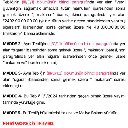
Tebliğinin
(III/C/1) bölümünün birinci paragrafı
nda yer alan “vergi
güvenliğini sağlamak amacıyla tütün mamulleri” ibaresinden sonra
gelmek üzere “,
makaron
” ibaresi, ikinci paragrafında yer alan
“2402.90.00.00.00 (yalnız tütün yerine geçen maddelerden yapılmış
sigaralar)” ibaresinden sonra gelmek üzere “ile 4813.10.00.80.00
(
makaron
)” ibaresi eklenmiştir.
MADDE 2-
Aynı Tebliğin
(III/C/
1.1
) bölümünün birinci paragrafın
da yer
alan “sigara” ibaresinden sonra gelmek üzere “,
makaron
” ibaresi, son
paragrafında yer alan “sigara” ibarelerinden önce gelmek üzere
“
makaron
ve” ibareleri eklenmiştir.
MADDE 3-
Aynı Tebliğin
(III/C/
1.2
) bölümünün birinci paragrafı
nda yer
alan “sigara” ibaresinden sonra gelmek üzere “,
makaron
” ibaresi
eklenmiştir.
MADDE 4-
Bu Tebliğ
1/1/2024
tarihinden geçerli olmak üzere yayımı
tarihinde yürürlüğe girer.
MADDE 5-
Bu Tebliğ hükümlerini Hazine ve Maliye Bakanı yürütür.
Resmi Gazete İçin Tıklayınız.