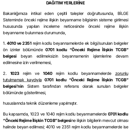
DAĞITIM YERLERİNE
Bakanlığımıza intikal eden çeşitli talepler doğrultusunda, BİLGE
Sisteminde önceki rejime ilişkin beyanname bilgisinin sisteme girilmesi
hususunda yapılan inceleme neticesinde önceki rejime ilişkin
beyanname bulunması durumunda,
1.
4010 ve 2351
rejim kodlu beyannamelerde ek bilgi/sunulan belgeler
ön izinler bölümünde
0701 kodlu “Önceki Rejime İlişkin TCGB”
belgesi
beyan edilmeksizin beyannamenin işlemlerine devam
edilmesine izin verilmemesi,
2.
1023
rejim ve
1040
rejim kodlu beyannamelerde
zorunlu
tutulmamak kaydıyla
0701 kodlu “Önceki Rejime İlişkin TCGB”
belgesi’nin
Sistem tarafından referans olarak sunulan belgeler
bölümünde gösterilmesi,
hususlarında teknik düzenleme yapılmıştır.
Bu kapsamda, 1023 ve 1040 rejim kodlu beyannamelerde
0701 kodlu
“Önceki Rejime İlişkin TCGB” belgesi
ne ilişkin bilgilerin mevcut olması
halinde beyan edilmesi; 4010 ve 2351 rejim kodlu beyannamelerde ise