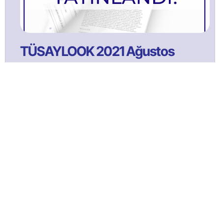
TÜSAYLOOK 2021 Ağustos
Bülltenimize Abone Olun!
Satınalma ve tedarik yönetimi faaliyetlerine ilişkin güncel
içeriklerden ilk sizin haberiniz olması için bülten aboneliğine
kaydolun!